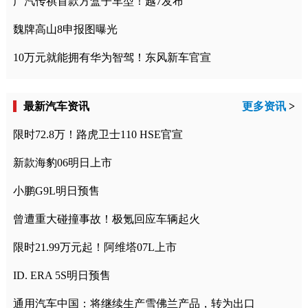
广汽传祺首款方盒子车型！越7发布
魏牌高山8申报图曝光
10万元就能拥有华为智驾！东风新车官宣
最新汽车资讯
更多资讯
>
限时72.8万！路虎卫士110 HSE官宣
新款海豹06明日上市
小鹏G9L明日预售
曾遭重大碰撞事故！极氪回应车辆起火
限时21.99万元起！阿维塔07L上市
ID. ERA 5S明日预售
通用汽车中国：将继续生产雪佛兰产品，转为出口