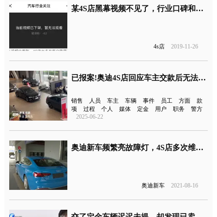
某4S店黑幕视频不见了，行业口碑和市场却遭受重大损失
4s店
2019-11-26
已报案!奥迪4S店回应车主交款后无法提车一事
销售
人员
车主
车辆
事件
员工
方面
款
项
过程
个人
媒体
定金
用户
职务
警方
2025-06-22
奥迪新车频繁亮故障灯，4S店多次维修都未解决问题
奥迪新车
2021-08-16
交了定金车辆迟迟未提，却发现已卖别人！律师：属4S店违约