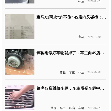
4S店
2021-05-23
宝马X3两次“刹不住” 4S店内又碰撞：检测数据一切正常
宝马
2021-12-04
奔驰刚修好车轮就掉了，车主向4S店索赔120万
奔驰
车主
4S店
2019-09-04
路虎4S店维修车辆，车主质疑车标中网非原厂，4S店拒绝回答！
路虎
车主
4S店
车辆
2019-07-20