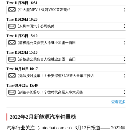
Time
11月28日 16:51
【
中大型MPV！银河V900首发亮相
】
Time
11月26日 10:26
【
东风本田汽车公司换帅
】
Time
11月23日 15:10
【
前极越公关负责人徐继业加盟一亩田
】
Time
11月23日 15:10
【
前极越公关负责人徐继业加盟一亩田
】
Time
10月16日 16:17
【
无法按时提车！！长安深蓝SL03遭大量车主投诉
】
Time
08月02日 15:40
【
副董事长辞职！宁德时代高层人事大调整
】
查看更多
2022年2月新能源汽车销量榜
汽车行业关注（autochat.com.cn）3月12日报道—— 2022年