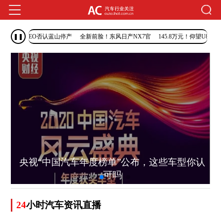
魏牌CEO否认蓝山停产
全新前脸！东风日产NX7官
145.8万元！仰望U8L鼎藏版
传闻
图发布
上市
升
央视“中国汽车年度榜单”公布，这些车型你认
可吗
24
小时汽车资讯直播