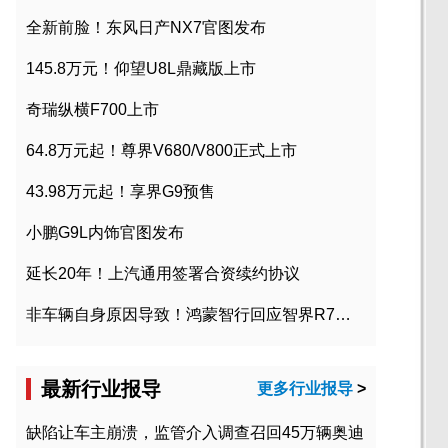
全新前脸！东风日产NX7官图发布
145.8万元！仰望U8L鼎藏版上市
奇瑞纵横F700上市
64.8万元起！尊界V680/V800正式上市
43.98万元起！享界G9预售
小鹏G9L内饰官图发布
延长20年！上汽通用签署合资续约协议
非车辆自身原因导致！鸿蒙智行回应智界R7起火事故
最新行业报导
更多行业报导
>
缺陷让车主崩溃，监管介入调查召回45万辆奥迪