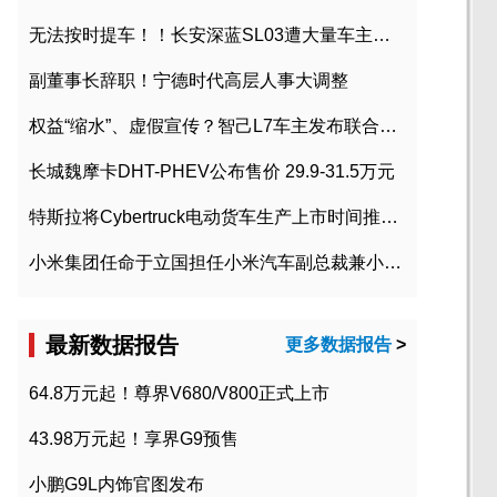
无法按时提车！！长安深蓝SL03遭大量车主投诉
副董事长辞职！宁德时代高层人事大调整
权益“缩水”、虚假宣传？智己L7车主发布联合维权声明
长城魏摩卡DHT-PHEV公布售价 29.9-31.5万元
特斯拉将Cybertruck电动货车生产上市时间推迟到2023年初
小米集团任命于立国担任小米汽车副总裁兼小米汽车北京总部政委
最新数据报告
更多数据报告
>
64.8万元起！尊界V680/V800正式上市
43.98万元起！享界G9预售
小鹏G9L内饰官图发布