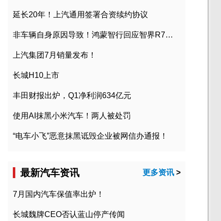
延长20年！上汽通用签署合资续约协议
非车辆自身原因导致！鸿蒙智行回应智界R7起火事故
上汽集团7月销量发布！
长城H10上市
丰田财报出炉，Q1净利润634亿元
使用AI抹黑小米汽车！两人被处罚
“电车小飞”恶意抹黑诋毁企业被网信办通报！
最新汽车资讯
更多资讯
>
7月国内汽车保值率出炉！
长城魏牌CEO否认蓝山停产传闻