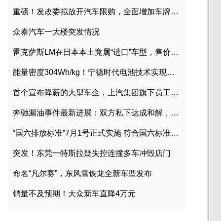
重磅！发改委拟放开汽车限购，全面增加车牌指标
众泰汽车一大楼突发情况
雷克萨斯LM在日本本土竟属“进口”车型，售价2580万日元
能量密度304Wh/kg！宁德时代电池技术实现突破
首个宣布降薪的大型车企，上汽集团旗下员工降薪文件曝光
奔驰漏油事件最新进展：双方私下达成和解，工商已介入调查
“国六排放标准”7月1号正式实施 符合国六标准车型目录一览
突发！东莞一特斯拉疑失控连撞多车冲毁店门
命名“凡尔赛”，东风雪铁龙全新车型发布
销量不及预期！大众新车直降4万元