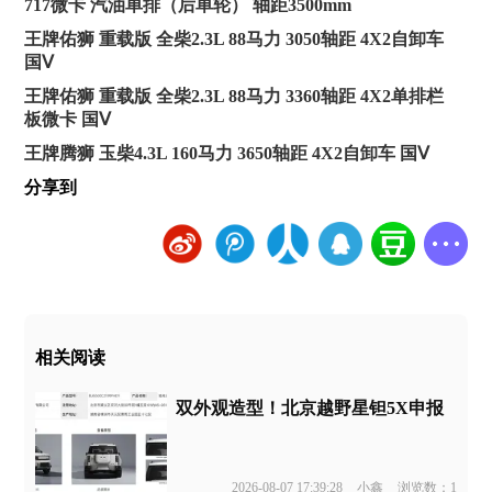
717微卡 汽油单排（后单轮） 轴距3500mm
王牌佑狮 重载版 全柴2.3L 88马力 3050轴距 4X2自卸车
国Ⅴ
王牌佑狮 重载版 全柴2.3L 88马力 3360轴距 4X2单排栏
板微卡 国Ⅴ
王牌腾狮 玉柴4.3L 160马力 3650轴距 4X2自卸车 国Ⅴ
分享到
相关阅读
双外观造型！北京越野星钽5X申报
2026-08-07 17:39:28
小鑫
浏览数：1