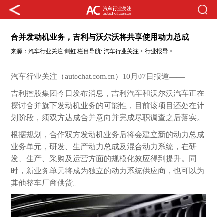
合并发动机业务，吉利与沃尔沃将共享使用动力总成
来源：
汽车行业关注
剑虹
栏目导航:
汽车行业关注
>
行业报导
>
汽车行业关注（autochat.com.cn）10月07日报道——
吉利控股集团今日发布消息，吉利汽车和沃尔沃汽车正在
探讨合并旗下发动机业务的可能性，目前该项目还处在计
划阶段，须双方达成合并意向并完成尽职调查之后落实。
根据规划，合作双方发动机业务后将会建立新的动力总成
业务单元，研发、生产动力总成及混合动力系统，在研
发、生产、采购及运营方面的规模化效应得到提升。同
时，新业务单元将成为独立的动力系统供应商，也可以为
其他整车厂商供货。