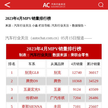
2023年4月MPV销量排行榜
来源：
汽车行业关注
小鑫
栏目导航:
汽车行业关注
>
数据报告
>
汽车行业关注（autochat.com.cn）05月15日报道——
2023年4月MPV销量排行榜
制表：
汽车行业关注
数据来源：乘联会零售
排名
车系
从属品牌
4月销量
累计销量
1
别克GL8
别克
12740
36017
2
腾势D9
腾势
10368
34529
3
五菱宏光S
五菱
9124
43509
4
传祺M8
广汽传祺
7204
26486
5
赛那SIENNA
丰田
7101
25607