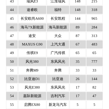
43
瑞风E3
江淮瑞风
148
215
44
途睿欧
福特
148
318
45
长安欧尚A600
长安凯程
144
965
46
海马7X新能源
海马新能源
89
284
47
途安
大众
87
313
48
MAXUS G90
上汽大通
67
483
49
传祺E9
广汽传祺
65
65
50
风光380
东风风光
35
777
51
奔腾M9
奔腾
33
33
52
比亚迪D1
比亚迪
26
144
53
风光E380
东风风光
17
82
54
嘉际新能源
吉利汽车
17
47
55
启腾EX80
新龙马汽车
5
5