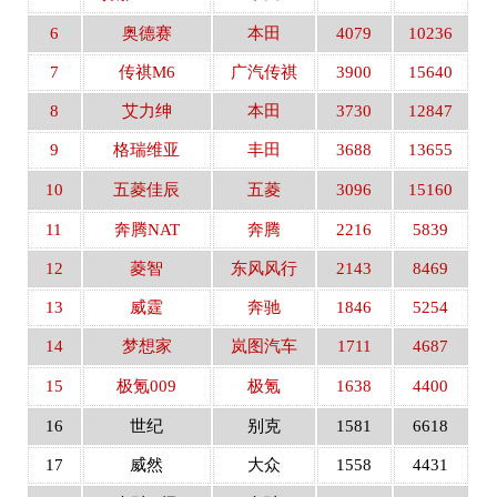
6
奥德赛
本田
4079
10236
7
传祺M6
广汽传祺
3900
15640
8
艾力绅
本田
3730
12847
9
格瑞维亚
丰田
3688
13655
10
五菱佳辰
五菱
3096
15160
11
奔腾NAT
奔腾
2216
5839
12
菱智
东风风行
2143
8469
13
威霆
奔驰
1846
5254
14
梦想家
岚图汽车
1711
4687
15
极氪009
极氪
1638
4400
16
世纪
别克
1581
6618
17
威然
大众
1558
4431