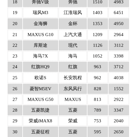
18
奔驰V级
奔驰
1510
4983
19
瑞风M3
江淮瑞风
1403
6451
20
金海狮
金杯
1353
4950
21
MAXUS G10
上汽大通
1209
2964
22
库斯途
现代
1126
3112
23
海马7X
海马
1052
3398
24
红旗HQ9
红旗
963
3712
25
欧诺S
长安凯程
962
4038
26
菱智M5EV
东风风行
828
1552
27
MAXUS G50
MAXUS
813
2922
28
五菱凯捷
五菱
789
3347
29
荣威iMAX8
荣威
753
2040
30
五菱征程
五菱
595
2650