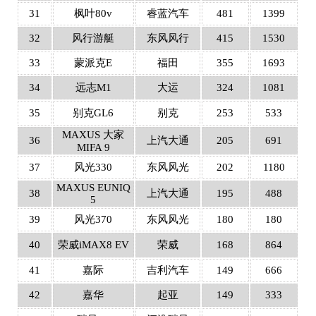
31
枫叶80v
睿蓝汽车
481
1399
32
风行游艇
东风风行
415
1530
33
蒙派克E
福田
355
1693
34
远志M1
大运
324
1081
35
别克GL6
别克
253
533
MAXUS 大家
36
上汽大通
205
691
MIFA 9
37
风光330
东风风光
202
1180
MAXUS EUNIQ
38
上汽大通
195
488
5
39
风光370
东风风光
180
180
40
荣威iMAX8 EV
荣威
168
864
41
嘉际
吉利汽车
149
666
42
嘉华
起亚
149
333