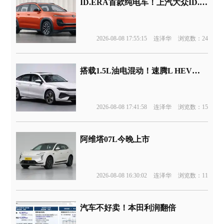
ID.ERA首款纯电车！上汽大众ID.ERA 5X官图发布
2026-08-08 17:55:15
连泽华
浏览数：24
搭载1.5L油电混动！速腾L HEV版申报
2026-08-08 17:41:58
连泽华
浏览数：15
阿维塔07L今晚上市
2026-08-08 16:30:02
连泽华
浏览数：11
汽车不好卖！本田利润翻倍