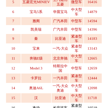
5
五菱宏光MINIEV
微型车
16416
五菱
中大型
6
宝马5系
华晨宝马
14879
车
7
雅阁
广汽本田
中型车
14594
8
凯美瑞
广汽丰田
中型车
14396
紧凑型
9
秦
比亚迪
14183
车
紧凑型
10
宝来
一汽-大众
13143
车
中大型
11
奔驰E级
北京奔驰
12665
车
特斯拉中
12
Model 3
中型车
12659
国
紧凑型
13
卡罗拉
一汽丰田
12444
车
一汽-大众
中大型
14
奥迪A6L
12098
奥迪
车
中大型
15
汉
比亚迪
11718
车
紧凑型
16
逸动
长安汽车
10519