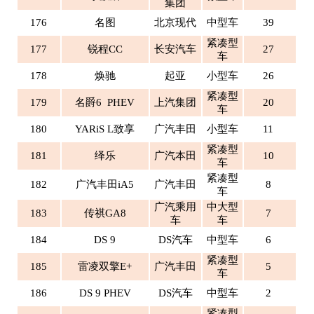
集团
176
名图
北京现代
中型车
39
紧凑型
177
锐程CC
长安汽车
27
车
178
焕驰
起亚
小型车
26
紧凑型
179
名爵6 PHEV
上汽集团
20
车
180
YARiS L致享
广汽丰田
小型车
11
紧凑型
181
绎乐
广汽本田
10
车
紧凑型
182
广汽丰田iA5
广汽丰田
8
车
广汽乘用
中大型
183
传祺GA8
7
车
车
184
DS 9
DS汽车
中型车
6
紧凑型
185
雷凌双擎E+
广汽丰田
5
车
186
DS 9 PHEV
DS汽车
中型车
2
紧凑型