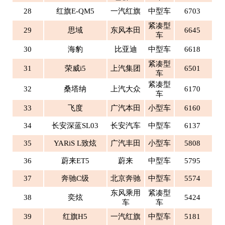
28
红旗E-QM5
一汽红旗
中型车
6703
紧凑型
29
思域
东风本田
6645
车
30
海豹
比亚迪
中型车
6618
紧凑型
31
荣威i5
上汽集团
6501
车
紧凑型
32
桑塔纳
上汽大众
6170
车
33
飞度
广汽本田
小型车
6160
34
长安深蓝SL03
长安汽车
中型车
6137
35
YARiS L致炫
广汽丰田
小型车
5808
36
蔚来ET5
蔚来
中型车
5795
37
奔驰C级
北京奔驰
中型车
5574
东风乘用
紧凑型
38
奕炫
5424
车
车
39
红旗H5
一汽红旗
中型车
5181