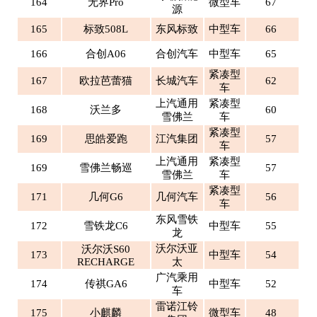
164
无界Pro
微型车
67
源
165
标致508L
东风标致
中型车
66
166
合创A06
合创汽车
中型车
65
紧凑型
167
欧拉芭蕾猫
长城汽车
62
车
上汽通用
紧凑型
168
沃兰多
60
雪佛兰
车
紧凑型
169
思皓爱跑
江汽集团
57
车
上汽通用
紧凑型
169
雪佛兰畅巡
57
雪佛兰
车
紧凑型
171
几何G6
几何汽车
56
车
东风雪铁
172
雪铁龙C6
中型车
55
龙
沃尔沃亚
沃尔沃S60
173
中型车
54
RECHARGE
太
广汽乘用
174
传祺GA6
中型车
52
车
雷诺江铃
175
小麒麟
微型车
48