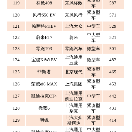
紧凑型
119
标致408
东风标致
587
车
紧凑型
120
风行S50 EV
东风风行
571
车
121
帕萨特PHEV
上汽大众
中型车
529
中大型
122
蔚来ET7
蔚来
521
车
123
零跑T03
零跑汽车
微型车
501
上汽通用
124
宝骏KiWi EV
微型车
482
五菱
紧凑型
125
菲斯塔
北京现代
465
车
紧凑型
126
荣威ei6 MAX
上汽集团
453
车
上汽通用
127
凯迪拉克CT4
中型车
442
凯迪拉克
上汽通用
紧凑型
128
微蓝6
431
别克
车
上汽大众
紧凑型
129
明锐
414
斯柯达
车
上汽通用
中大型