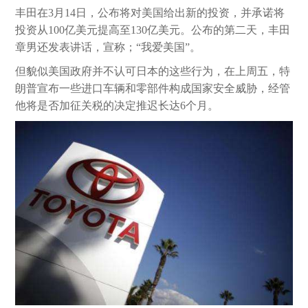
丰田在
3
月
14
日，公布将对美国给出新的投资，并承诺将
投资从
100
亿美元提高至
130
亿美元。公布的第二天，丰田
章男还发表讲话，宣称；“我爱美国”。
但貌似美国政府并不认可日本的这些行为，在上周五，特
朗普宣布一些进口车辆和零部件构成国家安全威胁，经管
他将是否加征关税的决定推迟长达
6
个月。