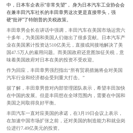
中，日本车企表示
“
非常失望
”
，
身为日本汽车工业协会会
在兼丰田汽车社长的丰田章男这次更是直接带头，强
硬
“
批评
”
了特朗普的关税政策。
丰田章男会长在讲话中强调，丰田汽车在美国市场运营六
十多年，为美国和美国人们做出了很多贡献。日本汽车产
业在美国累计投资达
510
亿美元，直接或间接地解决了美
国
47.5
万人的雇用问题。而美国政府还意图加征关税，意
味着美国政府对日本在美的投资不受欢迎。
作为回应，丰田章男强烈指出“所有贸易措施将会对美国
汽车行业和经济都会受到重大打击。”
据了解，丰田章男曾对内部管理团队表示，希望丰田加快
在中国的发展。但是丰田想在全球范围内，需要在中国和
美国之间取得良好平衡。
丰田汽车一直对应美国的承诺，在
3
月
19
日会议上表示，
在加速中国市场扩张之前，还对美国的制造能力和就业岗
位进行
7.49
亿美元的投资。