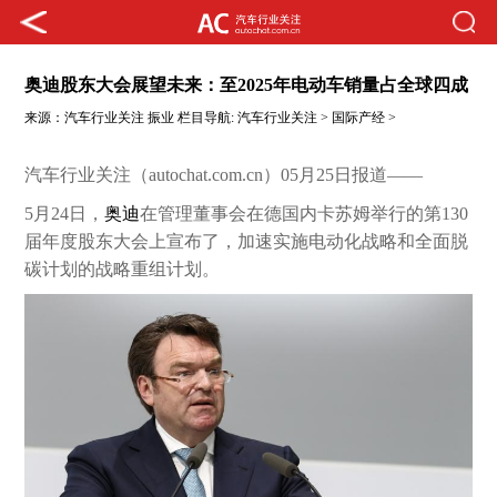
奥迪股东大会展望未来：至2025年电动车销量占全球四成
来源：
汽车行业关注
振业
栏目导航:
汽车行业关注
>
国际产经
>
汽车行业关注（autochat.com.cn）05月25日报道——
5月24日，
奥迪
在管理董事会在德国内卡苏姆举行的第130
届年度股东大会上宣布了，加速实施电动化战略和全面脱
碳计划的战略重组计划。