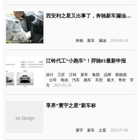
西安利之星又出事了，奔驰新车漏油直接退款要求客户签保密协议
奔驰
新车
漏油
2019-06-16
江铃代工“小跑车”！羿驰01最新申报
设计
工匠
江铃
新车
集团
品牌
新能源
公司
电动
汽车
跑车
车型
最大
售价
官
方
2025-01-20
享界“寰宇之星”新车标
寰宇
新车
之星
2025-07-09