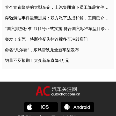
首个宣布降薪的大型车企，上汽集团旗下员工降薪文件曝光
奔驰漏油事件最新进展：双方私下达成和解，工商已介入调查
“国六排放标准”7月1号正式实施 符合国六标准车型目录一览
突发！东莞一特斯拉疑失控连撞多车冲毁店门
命名“凡尔赛”，东风雪铁龙全新车型发布
销量不及预期！大众新车直降4万元