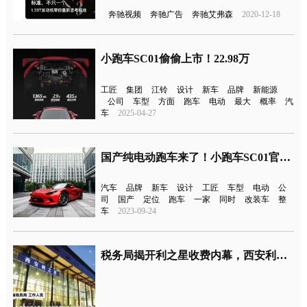
奔驰视频
奔驰广告
奔驰艾弗森
2020-12-18
小跑车SC01偷偷上市！22.98万
工匠
集团
江铃
设计
新车
品牌
新能源
公司
车型
方面
跑车
电动
最大
概率
汽
车
2025-04-27
国产纯电动跑车来了！小跑车SC01官图发布
汽车
品牌
新车
设计
工匠
车型
电动
公
司
国产
定位
跑车
一家
同时
改装车
整
车
2023-09-24
税务局揭开利之星收费内幕，西安利之星即日起停止销售