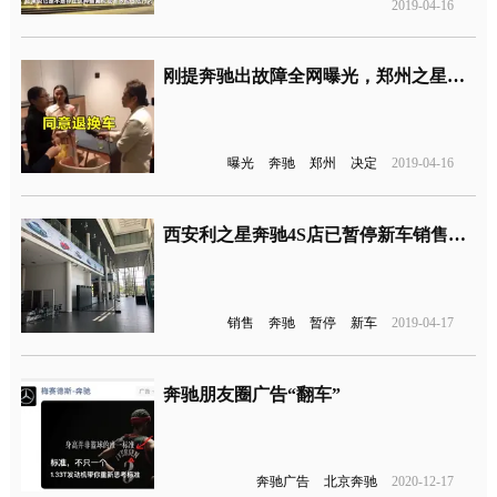
2019-04-16
刚提奔驰出故障全网曝光，郑州之星奔驰决定退车退款
曝光
奔驰
郑州
决定
2019-04-16
西安利之星奔驰4S店已暂停新车销售业务，展厅清空不许卖车
销售
奔驰
暂停
新车
2019-04-17
奔驰朋友圈广告“翻车”
奔驰广告
北京奔驰
2020-12-17