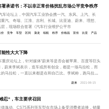
签署承诺书：不以非正常价格扰乱市场公平竞争秩序
中国汽车论坛上，中国汽车工业协会携一汽、东风、上汽、长
国重汽、奇瑞、江淮、吉利、长城、比亚迪、蔚来、理想、
高层，现场联合签署《汽车行业维护公平市
售价
竞争
车型
区间
枭龙
续航
秩序
价格战
宣传
比亚
产品
可能性大大下降
汽车重庆论坛上，针对媒体“蔚来等是否会被苹果、百度等巨头
问，蔚来李斌表示，造车或所有创业，都是一场马拉松，而
上的马拉松，一直以来都是在和自己比。李斌称，跑马拉松
跑马拉松应该想着怎么掌握好节奏，做长期全程思考，怎么
蔚来
2021-06-15
来从成立到现在6年多时间经历了很多事情，蔚来现在肯定是
来现在猝死的可能性跟...
难忍”，车主要求召回
借逸动、CS75系列等车型在市场上备受消费者追捧，销量