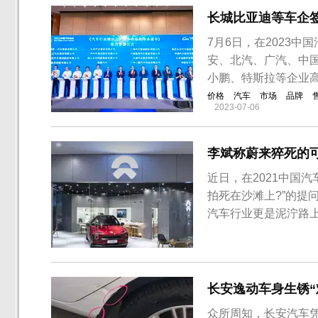
长城比亚迪等车企
7月6日，在2023
安、北汽、广汽、中
小鹏、特斯拉等企业
价格
汽车
市场
品牌
2023-07-06
李斌称蔚来猝死的
近日，在2021中国
拍死在沙滩上?”的提
汽车行业更是泥泞路
和跑一百米不一样，
把这件事想透彻。蔚
学习到了很多东西，蔚
长安逸动车身生锈“
众所周知，长安汽车凭