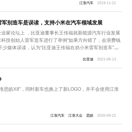
江淮汽车
2019-11-21
动力总成研发、制造、销售和服务于一体的综合型汽车厂
用车和商用车,乘用车包...
雷军别造车是误读，支持小米在汽车领域发展
企业家论坛上 ，比亚迪董事长王传福就新能源汽车行业发展
米科技创始人雷军造车进行了举例“如果方向错了，会浪费钱
不少媒体误读，认为“比亚迪王传福在劝小米雷军别造车”。
论坛上 ，比亚迪董事长王传福表示，其实很多大咖而言，跨
比亚迪
2021-06-13
比如像雷总准备投1000个亿，这都不是事，关键是这条路如
时间...
O
江淮思皓X8”，同时新车也换上了新LOGO，并不会使用江淮
江淮汽车
江淮大众
思皓
2020-09-22