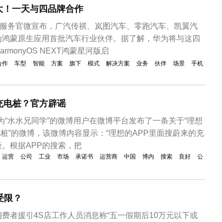
大！一天与四品牌合作
云服务官微宣布，广汽传祺、岚图汽车、零跑汽车、凯翼汽
为鸿蒙原生应用首批汽车行业伙伴。据了解，华为将与这四
monyOS NEXT鸿蒙星河版启
合作
车型
智能
方案
旗下
模式
解决方案
业务
伙伴
场景
手机
充电桩？官方辟谣
名为“水水兄同学”的微博用户在微博平台发布了一条关于“理想
电桩”的微博，该微博内容显示：“理想的APP里面搜蔚来的充
。根据APP的搜索，把
运营
公司
工业
市场
承诺书
运营商
中国
博内
搜索
良好
公
受限？
费者援引4S店工作人员消息称“五一假期后10万元以下或