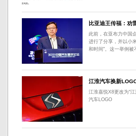
集商用车、乘用车及
商，其中整车产品分为乘
比亚迪王传福：劝
此前，在亚布力中国
进行了分享，并以小
和时间”。这一举例被
在亚布力中国企业家
界造车50亿不算钱，
果错误的话就浪费了三年
江淮汽车换新LOG
江淮嘉悦X8更改为“
汽车LOGO