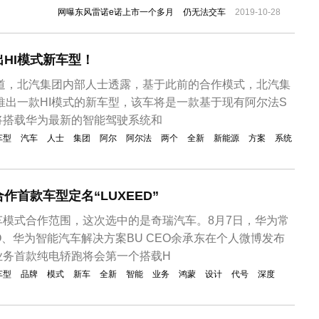
来的试装车摆在展厅。从雷诺e诺的论坛上发现确实如此，不
网曝东风雷诺e诺上市一个多月
仍无法交车
2019-10-28
，但至今仍无法提车。有点网友甚至订车50天了，都还没结
诺之所以遭到...
HI模式新车型！
报道，北汽集团内部人士透露，基于此前的合作模式，北汽集
年推出一款HI模式的新车型，该车将是一款基于现有阿尔法S
将搭载华为最新的智能驾驶系统和
车型
汽车
人士
集团
阿尔
阿尔法
两个
全新
新能源
方案
系统
作首款车型定名“LUXEED”
车模式合作范围，这次选中的是奇瑞汽车。8月7日，华为常
EO、华为智能汽车解决方案BU CEO余承东在个人微博发布
业务首款纯电轿跑将会第一个搭载H
车型
品牌
模式
新车
全新
智能
业务
鸿蒙
设计
代号
深度