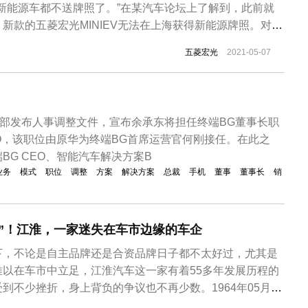
海新能源车都不送牌照了。”在某汽车论坛上了解到，此前就
新款的五菱宏光MINIEV无法在上海获得新能源牌照。对
S店询问，工作人员表示“目前新政尚未公布，但该品牌旗下
五菱宏光
2021-05-07
确实无法上绿牌。”此外，上海多个车管所也表示，“新政策
在此之...
内部发布人事调整文件，宣布余承东将担任终端BG董事长职
EO，该职位由原华为终端BG首席运营官何刚接任。在此之
BG CEO、智能汽车解决方案B
业务
模式
职位
调整
方案
解决方案
总裁
手机
董事
董事长
销
”！江淮，一家迷失在车市边缘的车企
下，不论是自主品牌还是合资品牌日子都不太好过，尤其是
难以在车市中立足，江淮汽车这一家有着55多年发展历程的
到不少挫折，身上背负的争议也不再少数。1964年05月，
前身（巢湖配件厂）成立，发展至今，江淮汽车已经是一家