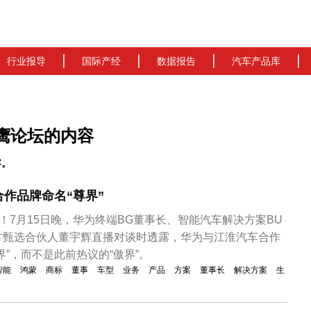
行业报导
国际产经
数据报告
汽车产品库
鹰论坛的内容
容。
作品牌命名“尊界”
了！7月15日晚，华为终端BG董事长、智能汽车解决方案BU
方甄选合伙人董宇辉直播对谈时透露，华为与江淮汽车合作
界”，而不是此前热议的“傲界”。
智能
鸿蒙
商标
董事
车型
业务
产品
方案
董事长
解决方案
生