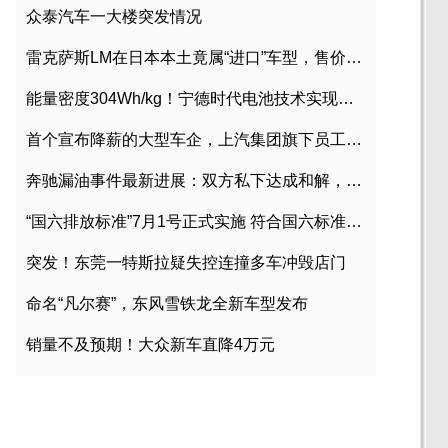
众泰汽车一大楼突发情况
雷克萨斯LM在日本本土竟属“进口”车型，售价2580万日元
能量密度304Wh/kg！宁德时代电池技术实现突破
首个宣布降薪的大型车企，上汽集团旗下员工降薪文件曝光
奔驰漏油事件最新进展：双方私下达成和解，工商已介入调查
“国六排放标准”7月1号正式实施 符合国六标准车型目录一览
突发！东莞一特斯拉疑失控连撞多车冲毁店门
命名“凡尔赛”，东风雪铁龙全新车型发布
销量不及预期！大众新车直降4万元