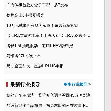
广汽传祺首款方盒子车型！越7发布
魏牌高山8申报图曝光
10万元就能拥有华为智驾！东风新车官宣
ID.ERA首款纯电车！上汽大众ID.ERA 5X官图发布
搭载1.5L油电混动！速腾L HEV版申报
阿维塔07L今晚上市
尺寸全面加大！星越L PLUS申报
最新行业报导
更多行业报导
>
缺陷让车主崩溃，监管介入调查召回45万辆奥迪
加速新能源产品布局，东风本田如何在质量下转型？