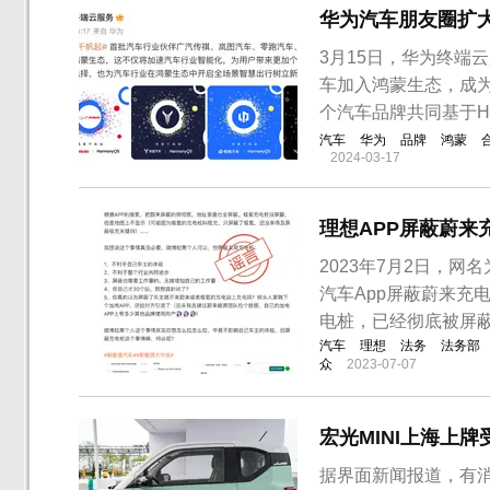
华为汽车朋友圈扩
3月15日，华为终端
车加入鸿蒙生态，成
个汽车品牌共同基于Har
汽车
华为
品牌
鸿蒙
2024-03-17
理想APP屏蔽蔚来
2023年7月2日，网
汽车App屏蔽蔚来充
电桩，已经彻底被屏蔽
汽车
理想
法务
法务部
众
2023-07-07
宏光MINI上海上牌
据界面新闻报道，有消