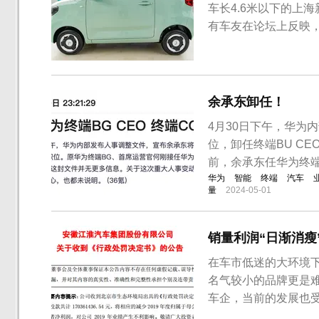
车长4.6米以下的上
有车友在论坛上反映，
此，有媒体联系相关4
热销的A0级纯电动车
最快将于5月10日发布，
余承东卸任！
4月30日下午，华为
位，卸任终端BU C
前，余承东任华为终端
华为
智能
终端
汽车
量
2024-05-01
销量利润“日渐消瘦
在车市低迷的大环境
名气较小的品牌更是
车企，当前的发展也受
合肥江淮汽车制造厂