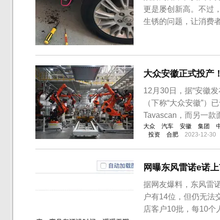
更是屡创新高。不过，
生锈的问题，让消费
示，自己的车在使用
车主向媒体投诉称，
迹，当时并没有太在意
大众安徽正式投产
12月30日，据“安
（下称“大众安徽”）
Tavascan，而另
大众
汽车
安徽
集团
投资
合肥
2023-12-30
网曝东风雷诺e诺
据网友爆料，东风雷
户有14位，但仍无法
店客户10批，每10