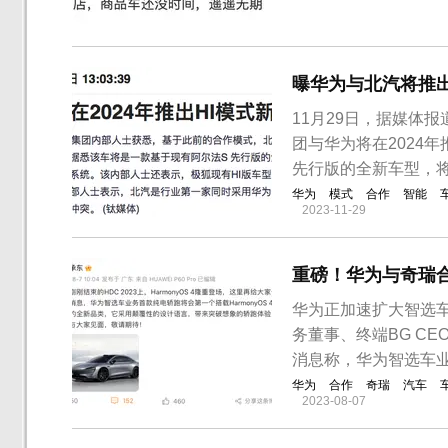
0，只有一台厂家发
少网友表示都定了车
果。据网友爆料，雷诺e
曝华为与北汽将推出
11月29日，据媒体
团与华为将在2024
先行版的全新车型，
华为
模式
合作
智能
2023-11-29
重磅！华为与奇瑞合
华为正加速扩大智选
务董事、终端BG C
消息称，华为智选车
华为
合作
奇瑞
汽车
2023-08-07