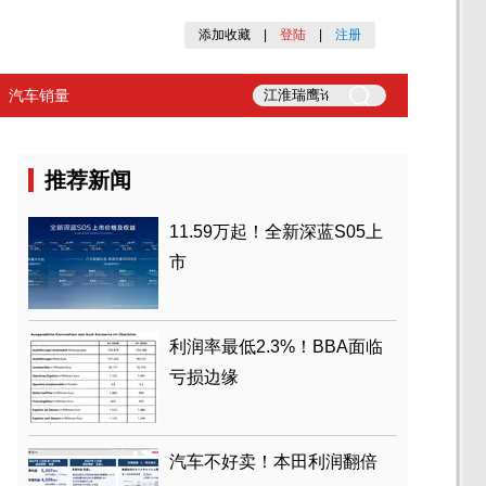
添加收藏
|
登陆
|
注册
汽车销量
推荐新闻
11.59万起！全新深蓝S05上
市
利润率最低2.3%！BBA面临
亏损边缘
汽车不好卖！本田利润翻倍