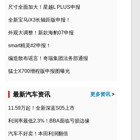
尺寸全面加大！星越L PLUS申报
全新宝马iX3长轴距版申报！
外观大调整！新款海豹07申报
smart精灵#2申报！
编造散布谣言！奇瑞集团法务部通报
猛士X700增程版申报图曝光
最新汽车资讯
更多资讯
>
11.59万起！全新深蓝S05上市
利润率最低2.3%！BBA面临亏损边缘
汽车不好卖！本田利润翻倍