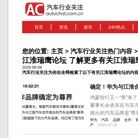
首页
资讯
新车
24H热点
您的位置:
主页
>
汽车行业关注热门内容
>
江淮瑞鹰论坛 了解更多有关江淮瑞
2026-08-09
汽车行业关注为你在全网检索了以下有关江淮瑞鹰论坛的内
确定！华为与江淮合
鸿蒙智行又一“界”来
董事长余承东在与东
推出的汽车品牌是“尊
华为
汽车
品牌
合作
产
2024-07-16