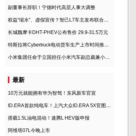
副董事长辞职！宁德时代高层人事大调整
权益“缩水”、虚假宣传？智己L7车主发布联合维权声明
长城魏摩卡DHT-PHEV公布售价 29.9-31.5万元
特斯拉将Cybertruck电动货车生产上市时间推迟到2023年初
小米集团任命于立国担任小米汽车副总裁兼小米汽车北京总部政委
最新
10万元就能拥有华为智驾！东风新车官宣
ID.ERA首款纯电车！上汽大众ID.ERA 5X官图发布
搭载1.5L油电混动！速腾L HEV版申报
阿维塔07L今晚上市