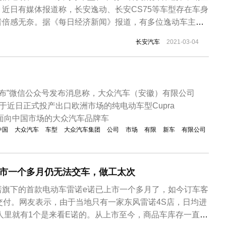
近日有媒体报道称，长安逸动、长安CS75等车型存在车身
者倍感无奈。据《每日经济新闻》报道，有多位逸动车主表
过程中出现了不同程度的车身生锈现象。山东青岛的逸动XT
长安汽车
2021-03-04
最开始的时候发现车辆轮眉下方车漆鼓包，有一点绣的痕
，但是当把外面的绣清除...
！
徽发布”微信公众号发布消息称，大众汽车（安徽）有限公司
已于近日正式投产出口欧洲市场的纯电动车型Cupra
一款面向中国市场的大众汽车品牌车
中国
大众汽车
车型
大众汽车集团
公司
市场
有限
新车
有限公司
上市一个多月仍无法交车，做工太次
诺旗下的首款电动车雷诺e诺已上市一个多月了，如今订车客
交付。网友表示，由于当地只有一家东风雷诺4S店，日均进
个人里就有1个是来看E诺的。从上市至今，商品车库存一直为