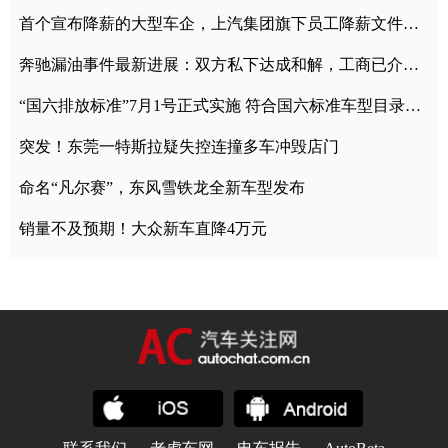
首个宣布降薪的大型车企，上汽集团旗下员工降薪文件曝光
奔驰漏油事件最新进展：双方私下达成和解，工商已介入调查
“国六排放标准”7月1号正式实施 符合国六标准车型目录一览
突发！东莞一特斯拉疑失控连撞多车冲毁店门
命名“凡尔赛”，东风雪铁龙全新车型发布
销量不及预期！大众新车直降4万元