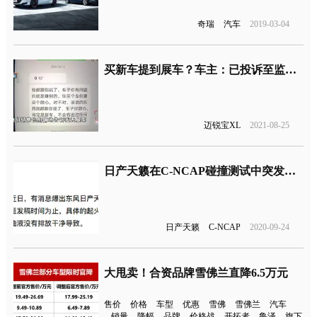
奇瑞
汽车
2019-03-04
买新车提到展车？车主：已投诉至监管局
迈锐宝XL
2021-08-25
日产天籁在C-NCAP碰撞测试中突发意外
日产天籁
C-NCAP
2020-09-24
大甩卖！合资品牌雪佛兰直降6.5万元
售价
价格
车型
优惠
雪佛
雪佛兰
汽车
销量
降幅
品牌
价格战
开拓者
鲁泽
旗下