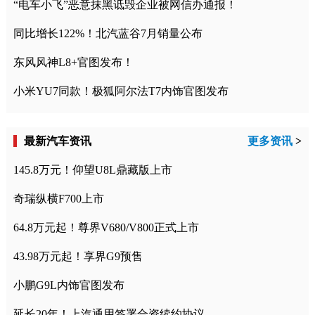
“电车小飞”恶意抹黑诋毁企业被网信办通报！
同比增长122%！北汽蓝谷7月销量公布
东风风神L8+官图发布！
小米YU7同款！极狐阿尔法T7内饰官图发布
最新汽车资讯
更多资讯
>
145.8万元！仰望U8L鼎藏版上市
奇瑞纵横F700上市
64.8万元起！尊界V680/V800正式上市
43.98万元起！享界G9预售
小鹏G9L内饰官图发布
延长20年！上汽通用签署合资续约协议