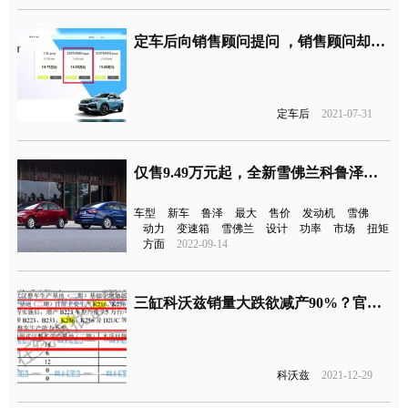
定车后向销售顾问提问 ，销售顾问却称客户为“祸害”让其退单
定车后
2021-07-31
仅售9.49万元起，全新雪佛兰科鲁泽上市
车型
新车
鲁泽
最大
售价
发动机
雪佛
动力
变速箱
雪佛兰
设计
功率
市场
扭矩
方面
2022-09-14
三缸科沃兹销量大跌欲减产90%？官方回应
科沃兹
2021-12-29