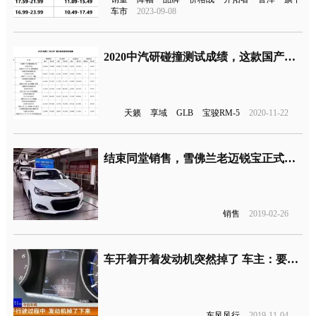
车市
2023-09-08
2020中汽研碰撞测试成绩，这款国产车型评分最低
天籁
享域
GLB
宝骏RM-5
2020-11-22
结束同堂销售，雪佛兰老迈锐宝正式停产
销售
2019-02-26
车开着开着发动机突然掉了 车主：要是在高速上人早没了
东风风行
2019-11-04