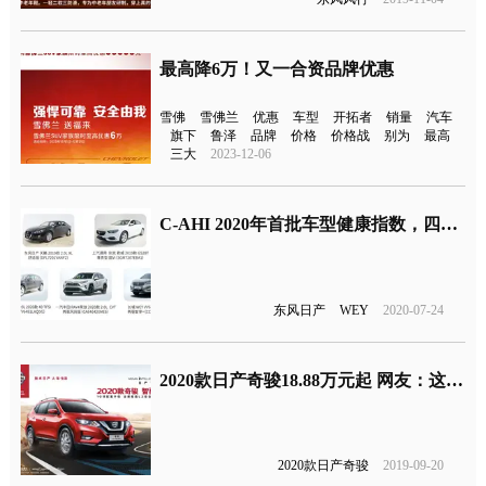
最高降6万！又一合资品牌优惠
雪佛
雪佛兰
优惠
车型
开拓者
销量
汽车
旗下
鲁泽
品牌
价格
价格战
别为
最高
三大
2023-12-06
C-AHI 2020年首批车型健康指数，四款主流合资车型上榜
东风日产
WEY
2020-07-24
2020款日产奇骏18.88万元起 网友：这个价格是不是膨胀了
2020款日产奇骏
2019-09-20