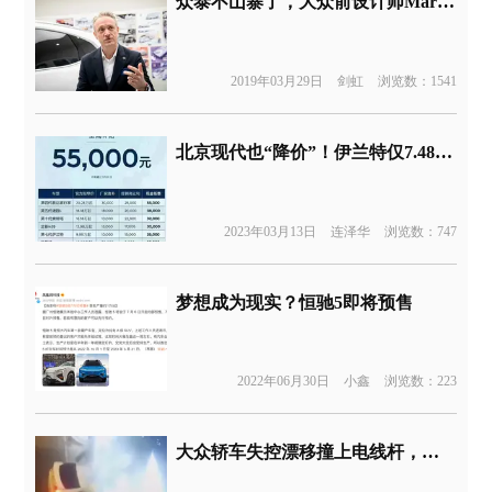
众泰不山寨了，大众前设计师Martin Kropp正式加盟众泰汽车
2019年03月29日
剑虹
浏览数：1541
北京现代也“降价”！伊兰特仅7.48万元起
2023年03月13日
连泽华
浏览数：747
梦想成为现实？恒驰5即将预售
2022年06月30日
小鑫
浏览数：223
大众轿车失控漂移撞上电线杆，车体被拦腰斩断画面恐怖