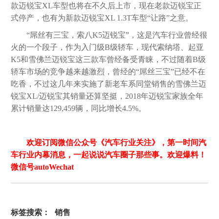
款迈锐宝XL车型也将在不久后上市，现在老款迈锐宝正
式停产，也有为新款迈锐宝XL 1.3T车型“让路”之意。
“屌丝有三宝，索八K5迈锐宝”，这是汽车行业曾经很
火的一个段子，作为入门级B级轿车，现代索纳塔、起亚
K5和雪佛兰迈锐宝这三款车曾经备受青睐，不过随着B级
轿车市场的竞争越来越激烈，曾经的“屌丝三宝”已经不在
吃香，不过这几年来实施了新老车系同堂销售的雪佛兰迈
锐宝XL/迈锐宝其销量还算坚挺，2018年迈锐宝家族全年
累计销量达129,459辆，同比增长4.5%。
欢迎订阅微信公众号《汽车行业关注》，第一时间汽
车行业内幕消息，一起说说汽车圈子那些事。欢迎爆料！
微信号autoWechat
标签搜索：
销售