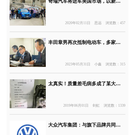
奇瑞汽车将进军美国市场，以新品牌上市销售
2020年02月11日
思远
浏览数：457
丰田章男再次抵制电动车，多家日系公司站队
2023年05月31日
小鑫
浏览数：315
太真实！质量差毛病多成了某大众4S店值得炫耀的地方
2019年06月01日
剑虹
浏览数：1339
大众汽车集团：与旗下品牌共同捐资1.2亿元人民币