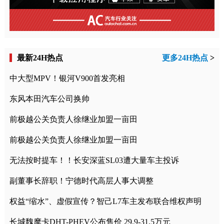
最新24H热点
更多24H热点
>
中大型MPV！银河V900首发亮相
东风本田汽车公司换帅
前极越公关负责人徐继业加盟一亩田
前极越公关负责人徐继业加盟一亩田
无法按时提车！！长安深蓝SL03遭大量车主投诉
副董事长辞职！宁德时代高层人事大调整
权益“缩水”、虚假宣传？智己L7车主发布联合维权声明
长城魏摩卡DHT-PHEV公布售价 29.9-31.5万元