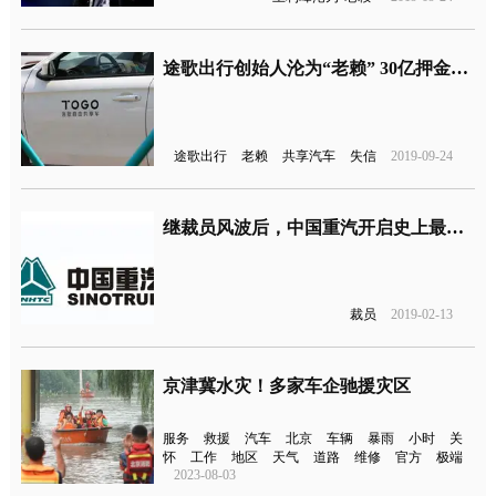
途歌出行创始人沦为“老赖” 30亿押金还365年
途歌出行
老赖
共享汽车
失信
2019-09-24
继裁员风波后，中国重汽开启史上最大规模的干部人事调整
裁员
2019-02-13
京津冀水灾！多家车企驰援灾区
服务
救援
汽车
北京
车辆
暴雨
小时
关
怀
工作
地区
天气
道路
维修
官方
极端
2023-08-03