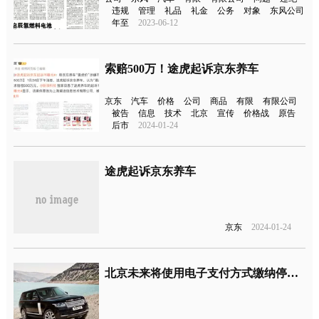
违规
管理
礼品
礼金
公务
对象
东风公司
年至
2023-06-12
索赔500万！途虎起诉京东养车
京东
汽车
价格
公司
商品
有限
有限公司
被告
信息
技术
北京
宣传
价格战
原告
后市
2024-01-24
途虎起诉京东养车
京东
2024-01-24
北京未来将使用电子支付方式缴纳停车费用，逾期不缴将纳入征信范围