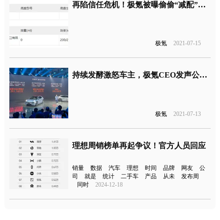
再陷信任危机！极氪被曝偷偷“减配”电机
极氪
2021-07-15
持续发酵激怒车主，极氪CEO发声公开致歉
极氪
2021-07-13
理想周销榜单再起争议！官方人员回应
销量
数据
汽车
理想
时间
品牌
网友
公
司
就是
统计
二手车
产品
从未
发布周
同时
2024-12-18