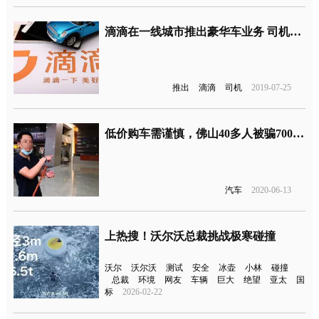
滴滴在一线城市推出豪华车业务 司机月收入可达3/4万
推出
滴滴
司机
2019-07-25
低价购车需谨慎，佛山40多人被骗700多万
汽车
2020-06-13
上热搜！沃尔沃总裁挑战极寒碰撞
沃尔
沃尔沃
测试
安全
冰壶
小林
碰撞
总裁
环境
网友
车辆
巨大
绝望
亚太
国
标
2026-02-22