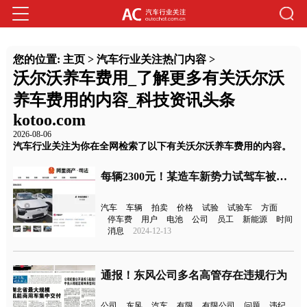
您的位置:
主页
>
汽车行业关注热门内容
>
沃尔沃养车费用_了解更多有关沃尔沃
养车费用的内容_科技资讯头条
kotoo.com
2026-08-06
汽车行业关注为你在全网检索了以下有关沃尔沃养车费用的内容。
每辆2300元！某造车新势力试驾车被上架拍卖
汽车
车辆
拍卖
价格
试验
试验车
方面
停车费
用户
电池
公司
员工
新能源
时间
消息
2024-12-13
通报！东风公司多名高管存在违规行为
公司
东风
汽车
有限
有限公司
问题
违纪