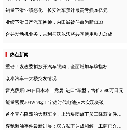
销量下滑业绩恶化，长安汽车预计最高亏损28亿元
业绩下滑日产汽车换帅，内田诚被任命为新CEO
合并发动机业务，吉利与沃尔沃将共享使用动力总成
热点新闻
重磅！发改委拟放开汽车限购，全面增加车牌指标
众泰汽车一大楼突发情况
雷克萨斯LM在日本本土竟属“进口”车型，售价2580万日元
能量密度304Wh/kg！宁德时代电池技术实现突破
首个宣布降薪的大型车企，上汽集团旗下员工降薪文件曝光
奔驰漏油事件最新进展：双方私下达成和解，工商已介入调查