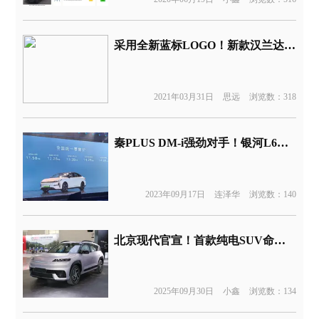
采用全新蓝标LOGO！新款汉兰达混动无伪实车首曝光
2021年03月31日
思远
浏览数：318
秦PLUS DM-i强劲对手！银河L6上市售11.58万元起
2023年09月17日
连泽华
浏览数：140
北京现代官宣！首款纯电SUV命名EO 羿欧
2025年09月30日
小鑫
浏览数：134