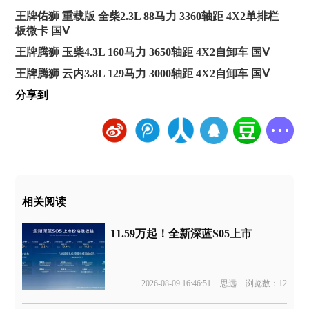
王牌佑狮 重载版 全柴2.3L 88马力 3360轴距 4X2单排栏
板微卡 国Ⅴ
王牌腾狮 玉柴4.3L 160马力 3650轴距 4X2自卸车 国Ⅴ
王牌腾狮 云内3.8L 129马力 3000轴距 4X2自卸车 国Ⅴ
分享到
相关阅读
11.59万起！全新深蓝S05上市
2026-08-09 16:46:51
思远
浏览数：12