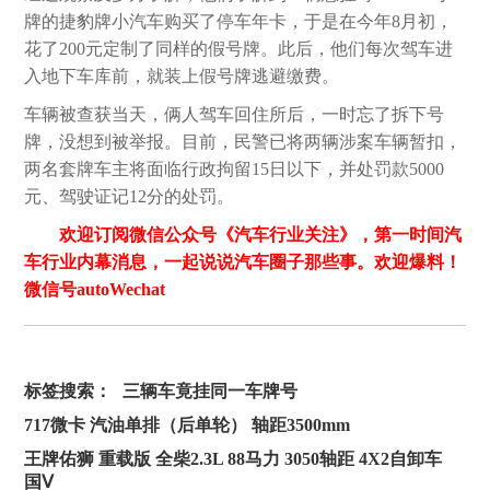
牌的捷豹牌小汽车购买了停车年卡，于是在今年8月初，
花了200元定制了同样的假号牌。此后，他们每次驾车进
入地下车库前，就装上假号牌逃避缴费。
车辆被查获当天，俩人驾车回住所后，一时忘了拆下号
牌，没想到被举报。目前，民警已将两辆涉案车辆暂扣，
两名套牌车主将面临行政拘留15日以下，并处罚款5000
元、驾驶证记12分的处罚。
欢迎订阅微信公众号《汽车行业关注》，第一时间汽
车行业内幕消息，一起说说汽车圈子那些事。欢迎爆料！
微信号autoWechat
标签搜索：
三辆车竟挂同一车牌号
717微卡 汽油单排（后单轮） 轴距3500mm
王牌佑狮 重载版 全柴2.3L 88马力 3050轴距 4X2自卸车
国Ⅴ