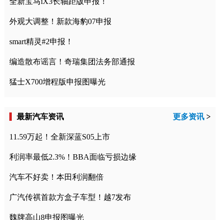
全新宝马iX3长轴距版申报！
外观大调整！新款海豹07申报
smart精灵#2申报！
编造散布谣言！奇瑞集团法务部通报
猛士X700增程版申报图曝光
最新汽车资讯
更多资讯
>
11.59万起！全新深蓝S05上市
利润率最低2.3%！BBA面临亏损边缘
汽车不好卖！本田利润翻倍
广汽传祺首款方盒子车型！越7发布
魏牌高山8申报图曝光