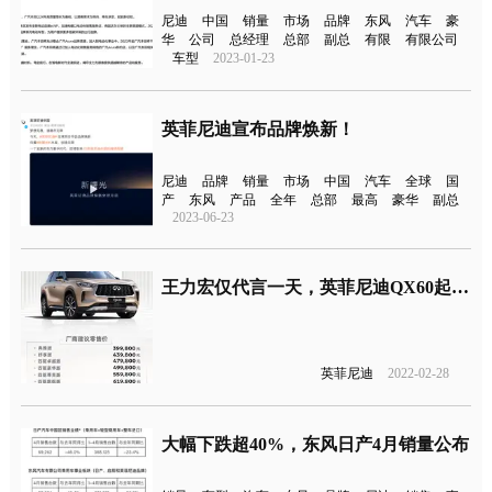
尼迪
中国
销量
市场
品牌
东风
汽车
豪
华
公司
总经理
总部
副总
有限
有限公司
车型
2023-01-23
英菲尼迪宣布品牌焕新！
尼迪
品牌
销量
市场
中国
汽车
全球
国
产
东风
产品
全年
总部
最高
豪华
副总
2023-06-23
王力宏仅代言一天，英菲尼迪QX60起售39.98万元
英菲尼迪
2022-02-28
大幅下跌超40%，东风日产4月销量公布