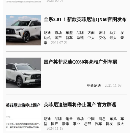
2023-06-04
全系2.0T！新款英菲尼迪QX60官图发布
尼迪
市场
车型
品牌
方面
设计
动力
发
动机
国产
新车
系统
中大
变化
最大
豪
华
2024-07-21
国产英菲尼迪QX60将亮相广州车展
英菲尼迪
2021-11-08
英菲尼迪被曝将停止国产 官方辟谣
尼迪
品牌
销量
市场
中国
消息
东风
车
型
国产
豪华
事业
总部
汽车
网友
很大
2024-11-18