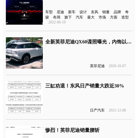
车型
尼迪
新车
设计
东风
销量
品牌
奇
骏
布局
旗下
汽车
最大
市场
方面
造型
2022-06-19
全新英菲尼迪QX60谍照曝光，内饰以触摸按键为主
英菲尼迪
2020-10-07
三缸劝退！东风日产销量大跌近30%
日产汽车
2021-12-06
惨烈！英菲尼迪销量腰斩