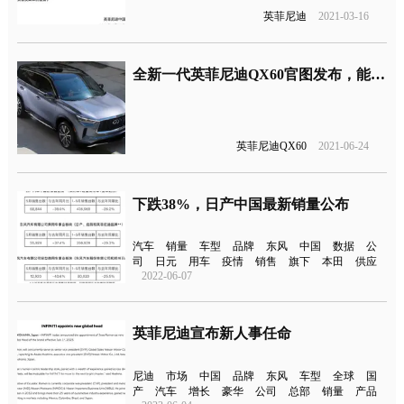
英菲尼迪
2021-03-16
全新一代英菲尼迪QX60官图发布，能否拯救英菲尼迪在华销量
英菲尼迪QX60
2021-06-24
下跌38%，日产中国最新销量公布
汽车
销量
车型
品牌
东风
中国
数据
公
司
日元
用车
疫情
销售
旗下
本田
供应
2022-06-07
英菲尼迪宣布新人事任命
尼迪
市场
中国
品牌
东风
车型
全球
国
产
汽车
增长
豪华
公司
总部
销量
产品