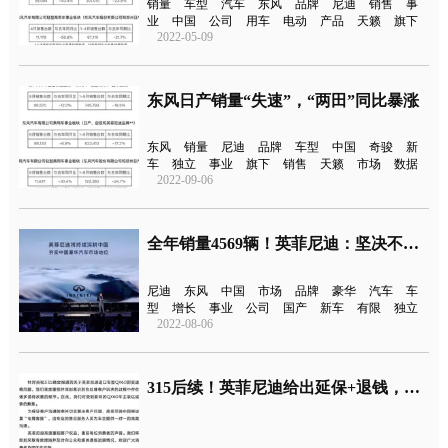
销量
车型
汽车
东风
品牌
尼迪
销售
事
业
中国
公司
用车
电动
产品
天籁
旗下
2022-05-09
东风日产销量“失速”，“两田”同比暴涨
东风
销量
尼迪
品牌
车型
中国
奇骏
新
车
独立
事业
旗下
销售
天籁
市场
数据
2022-09-06
全年销量4569辆！英菲尼迪：坚决不退出中国
尼迪
东风
中国
市场
品牌
豪华
汽车
车
型
增长
事业
公司
国产
新车
有限
独立
2022-08-06
315后续！英菲尼迪给出延保+退钱，不如“保密协议”？