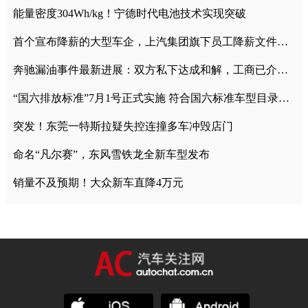
能量密度304Wh/kg！宁德时代电池技术实现突破
首个宣布降薪的大型车企，上汽集团旗下员工降薪文件曝光
奔驰漏油事件最新进展：双方私下达成和解，工商已介入调查
“国六排放标准”7月1号正式实施 符合国六标准车型目录一览
突发！东莞一特斯拉疑失控连撞多车冲毁店门
命名“凡尔赛”，东风雪铁龙全新车型发布
销量不及预期！大众新车直降4万元