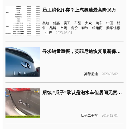
员工消化库存？上汽奥迪最高降16万
奥迪
优惠
员工
车型
大众
购车
中国
销
售
品牌
市场
售价
套装
经销商
购车优惠
生产
2023-03-04
寻求销量重振，英菲尼迪恢复最新保养政策
英菲尼迪
2020-07-02
后续|“瓜子”承认是泡水车但居间无责，车主上诉要求退一赔三
瓜子二手车
2019-12-01