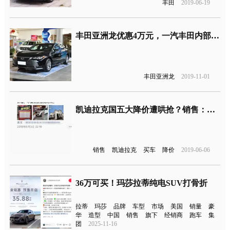
丰田
2019-06-19
丰田亚洲龙优惠4万元，一汽丰田内部购车价格曝光
丰田亚洲龙
2019-11-01
凯迪拉克国五大降价遭哄抢？销售：没车了，买车要排队
销售
凯迪拉克
买车
降价
2019-06-06
36万可买！玛莎拉蒂纯电SUV打骨折
拉蒂
玛莎
品牌
车型
市场
美国
销量
豪
华
造型
中国
销售
旗下
经销商
跑车
集
团
2025-11-16