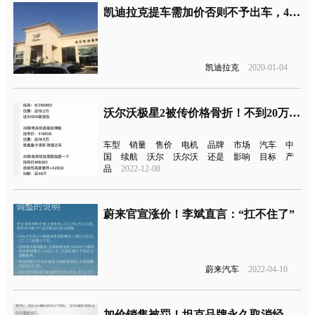
凯迪拉克提车需加价否则不予出车，4S店：现在价格涨了
凯迪拉克
2020-01-04
沃尔沃极星2被传价格骨折！不到20万可提车
车型
销量
售价
电机
品牌
市场
汽车
中
国
续航
沃尔
沃尔沃
还是
影响
目标
产
品
2022-12-08
蔚来官宣涨价！李斌直言：“扛不住了”
蔚来汽车
2022-04-10
加价销售被罚！坦克品牌永久取消经销商经营授权