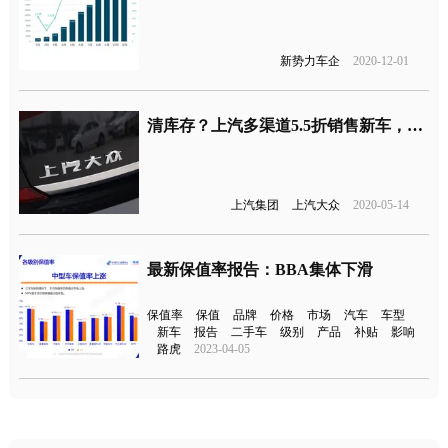
新势力车企
2020-12-01
清库存？上汽多渠道5.5折销售新车，大众别克特价处理
上汽集团
上汽大众
2020-05-14
最新保值率报告：BBA集体下滑
保值率
保值
品牌
价格
市场
汽车
车型
新车
报告
二手车
级别
产品
补贴
影响
路虎
2023-04-05