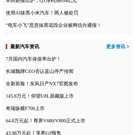
丰田财报出炉，Q1净利润634亿元
使用AI抹黑小米汽车！两人被处罚
“电车小飞”恶意抹黑诋毁企业被网信办通报！
最新汽车资讯
更多资讯
>
7月国内汽车保值率出炉！
长城魏牌CEO否认蓝山停产传闻
全新前脸！东风日产NX7官图发布
145.8万元！仰望U8L鼎藏版上市
奇瑞纵横F700上市
64.8万元起！尊界V680/V800正式上市
43.98万元起！享界G9预售