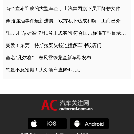
首个宣布降薪的大型车企，上汽集团旗下员工降薪文件曝光
奔驰漏油事件最新进展：双方私下达成和解，工商已介入调查
“国六排放标准”7月1号正式实施 符合国六标准车型目录一览
突发！东莞一特斯拉疑失控连撞多车冲毁店门
命名“凡尔赛”，东风雪铁龙全新车型发布
销量不及预期！大众新车直降4万元