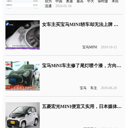
别为
中国
奥迪
最高
中大
保时捷
本田
流通
2024-01-18
女车主买宝马MINI轿车却无法上牌 车管所：车架号掉漆了
宝马MINI
2019-10-12
宝马MiNI车主修了尾灯喷个漆，方向盘就变了？
宝马
车主
2019-06-20
五菱宏光MINI便宜又实用，日本媒体呼吁：赶快引进