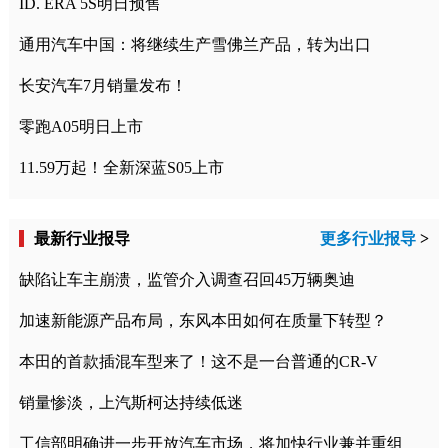
ID. ERA 5S明日预售
通用汽车中国：将继续生产雪佛兰产品，转为出口
长安汽车7月销量发布！
零跑A05明日上市
11.59万起！全新深蓝S05上市
最新行业报导
更多行业报导
>
缺陷让车主崩溃，监管介入调查召回45万辆奥迪
加速新能源产品布局，东风本田如何在质量下转型？
本田的首款插混车型来了！这不是一台普通的CR-V
销量惨淡，上汽斯柯达持续低迷
工信部明确进一步开放汽车市场，将加快行业兼并重组