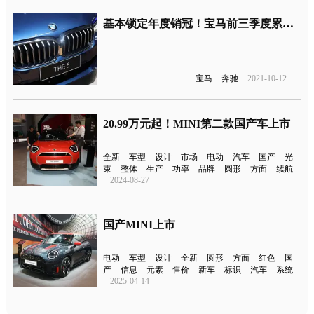
基本锁定年度销冠！宝马前三季度累计销66万辆
宝马
奔驰
2021-10-12
20.99万元起！MINI第二款国产车上市
全新
车型
设计
市场
电动
汽车
国产
光
束
整体
生产
功率
品牌
圆形
方面
续航
2024-08-27
国产MINI上市
电动
车型
设计
全新
圆形
方面
红色
国
产
信息
元素
售价
新车
标识
汽车
系统
2025-04-14