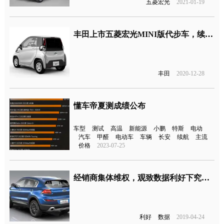
五菱宏光
2021-01-19
丰田上市五菱宏光MINI版代步车，续航里程150km
丰田
2020-12-28
懂车帝夏测成绩公布
车型
测试
高温
新能源
小鹏
特斯
电动
汽车
甲醛
电动车
车辆
长安
续航
主流
价格
2023-07-25
经销商集体维权，观致数据利好下究竟怎么了
利好
数据
2019-04-24