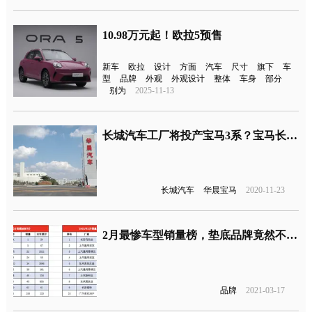
10.98万元起！欧拉5预售
新车
欧拉
设计
方面
汽车
尺寸
旗下
车
型
品牌
外观
外观设计
整体
车身
部分
别为
2025-11-13
长城汽车工厂将投产宝马3系？宝马长城回应
长城汽车
华晨宝马
2020-11-23
2月最惨车型销量榜，垫底品牌竟然不是法系车型了
品牌
2021-03-17