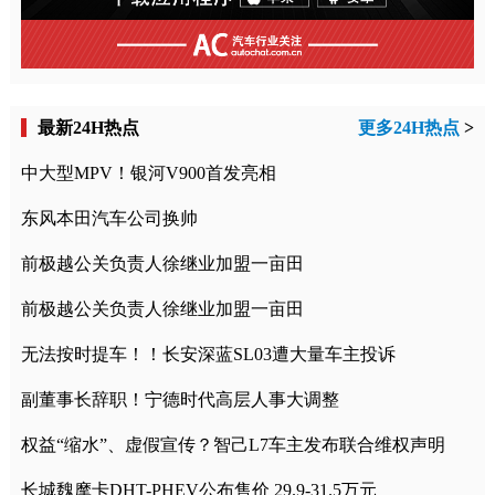
最新24H热点
更多24H热点
>
中大型MPV！银河V900首发亮相
东风本田汽车公司换帅
前极越公关负责人徐继业加盟一亩田
前极越公关负责人徐继业加盟一亩田
无法按时提车！！长安深蓝SL03遭大量车主投诉
副董事长辞职！宁德时代高层人事大调整
权益“缩水”、虚假宣传？智己L7车主发布联合维权声明
长城魏摩卡DHT-PHEV公布售价 29.9-31.5万元