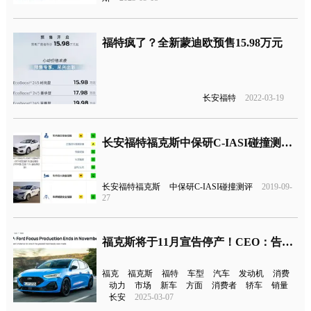
福特疯了？全新蒙迪欧预售15.98万元
长安福特
2022-03-19
长安福特福克斯中保研C-IASI碰撞测评结果公布
长安福特福克斯
中保研C-IASI碰撞测评
2019-09-
27
福克斯将于11月宣告停产！CEO：告别“无聊”车型
福克
福克斯
福特
车型
汽车
发动机
消费
动力
市场
新车
方面
消费者
轿车
销量
长安
2025-03-07