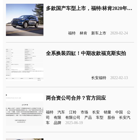
多款国产车型上市，福特/林肯2020年在华新车计划
福特
林肯
新车上市
2020-02-24
全系换装四缸！中期改款福克斯实拍
长安福特
2022-02-13
两合资公司合并？官方回应
福特
汽车
江铃
市场
长安
销量
中国
公
司
有限
有限公司
产品
车型
股份
长安汽
车
品牌
2025-06-19