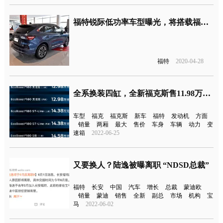
福特锐际低功率车型曝光，将搭载福克斯1.5T三缸发动机
福特
2020-04-28
全系换装四缸，全新福克斯售11.98万元起
车型
福克
福克斯
新车
福特
发动机
方面
销量
两厢
最大
售价
车身
车辆
动力
变
速箱
2022-06-25
又要换人？陆逸被曝离职 “NDSD总裁”
福特
长安
中国
汽车
增长
总裁
蒙迪欧
销量
蒙迪
销售
全新
副总
市场
机构
宝
马
2022-06-02