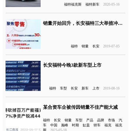
福特福克斯
福特新车
2020-05-16
销量开始回升，长安福特三大举措冲刺下半年
福特
销量
长安
2019-07-05
长安福特今晚3款新车型上市
福特
车型
长安
新车
上市
2019-08-16
某合资车企被传因销量不佳产能大减
福特
长安
销量
车型
产品
品牌
市场
汽
车
中国
巅峰
时期
缸盖
轿车
福克
福克
斯
2023-05-18