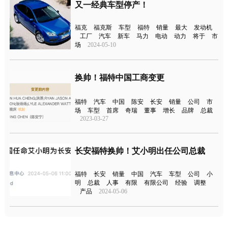
又一经典车型停产！
福克
福克斯
车型
福特
销量
最大
发动机
工厂
汽车
新车
马力
电动
动力
将于
市
场
2024-05-10
换帅！福特中国工商变更
福特
汽车
中国
陈安
长安
销量
公司
市
场
车型
首席
奇瑞
董事
增长
品牌
总裁
2023-03-27
长安福特换帅！艾小明出任公司总裁
福特
长安
销量
中国
汽车
车型
公司
小
明
总裁
人事
有限
有限公司
经验
调整
产品
2024-05-06