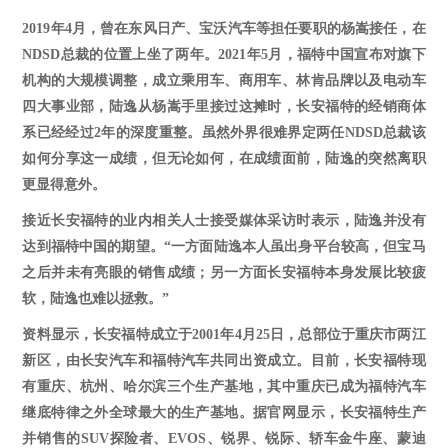
2019
年
4
月，曾在东风日产、宝沃汽车等担任要职的杨嵩接任，在
NDSD总裁的位置上坐了两年。
2021
年
5
月，福特中国宣布对旗下
机构的大规模调整，成立乘用车、商用车、林肯品牌以及电动车
四大事业部，陆逸从杨嵩手里接过这摊时，长安福特的经销商体
系已经经过
2年的深度重整。虽然外界很难界定两任NDSD总裁该
如何分享这一成绩，但无论如何，在成绩面前，陆逸的突然离职
更显得意外。
接近长安福特的业内相关人士接受媒体采访时表示，陆逸并没有
达到福特中国的期望。
“一方面陆逸本人虽出身平台较高，但宝马
之后并未有亮眼的销售成绩；另一方面长安福特本身发展比较疲
软，陆逸也难以拯救。”
资料显示，长安福特成立于
2001年4月25日，总部位于重庆市两江
新区，由长安汽车和福特汽车共同出资成立。目前，长安福特现
有重庆、杭州、哈尔滨三个生产基地，其中重庆已成为福特汽车
继底特律之外全球最大的生产基地。据官网显示，长安福特生产
并销售的SUV探险者、EVOS、锐界、锐际、轿车金牛座、蒙迪