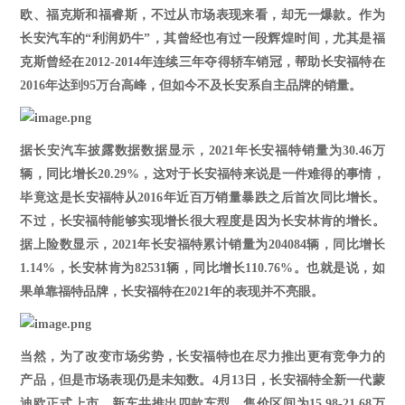
欧、福克斯和福睿斯，不过从市场表现来看，却无一爆款。作为
长安汽车的“利润奶牛”，其曾经也有过一段辉煌时间，尤其是福
克斯曾经在2012-2014年连续三年夺得轿车销冠，帮助长安福特在
2016年达到9
5
万台高峰，但如今不及长安系自主品牌的销量。
据长安汽车披露数据数据显示，
2021年长安福特销量为30.46万
辆，同比增长20.29%，这对于长安福特来说是一件难得的事情，
毕竟这是长安福特从2016年近百万销量暴跌之后首次同比增长。
不过，长安福特能够实现增长很大程度是因为长安林肯的增长。
据上险数显示，2021年长安福特累计销量为204084辆，同比增长
1.14%，长安林肯为82531辆，同比增长110.76%。也就是说，如
果单靠福特品牌，长安福特在2021年的表现并不亮眼。
当然，为了改变市场劣势，长安福特也在尽力推出更有竞争力的
产品，但是市场表现仍是未知数。
4月13日，长安福特全新一代蒙
迪欧正式上市，新车共推出四款车型，售价区间为15.98-21.68万