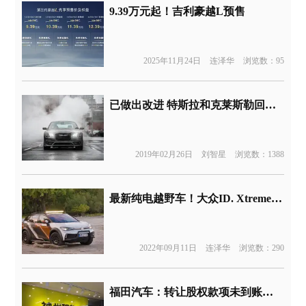
9.39万元起！吉利豪越L预售
2025年11月24日
连泽华
浏览数：95
已做出改进 特斯拉和克莱斯勒回应《消费者报告》
2019年02月26日
刘智星
浏览数：1388
最新纯电越野车！大众ID. Xtreme概念车曝光
2022年09月11日
连泽华
浏览数：290
福田汽车：转让股权款项未到账，宝沃暂以资抵债40亿元