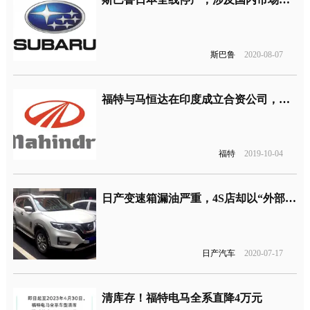
斯巴鲁
2020-08-07
福特与马恒达在印度成立合资公司，挽救印度汽车业务
福特
2019-10-04
日产变速箱漏油严重，4S店却以“外部腐蚀”为由拒绝保修
日产汽车
2020-07-17
清库存！福特电马全系直降4万元