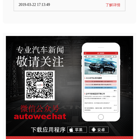
2019-03-22 17:13:49
了解详情