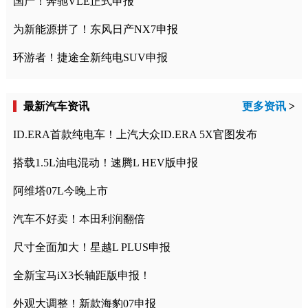
国产！奔驰VLE正式申报
为新能源拼了！东风日产NX7申报
环游者！捷途全新纯电SUV申报
最新汽车资讯
更多资讯
>
ID.ERA首款纯电车！上汽大众ID.ERA 5X官图发布
搭载1.5L油电混动！速腾L HEV版申报
阿维塔07L今晚上市
汽车不好卖！本田利润翻倍
尺寸全面加大！星越L PLUS申报
全新宝马iX3长轴距版申报！
外观大调整！新款海豹07申报