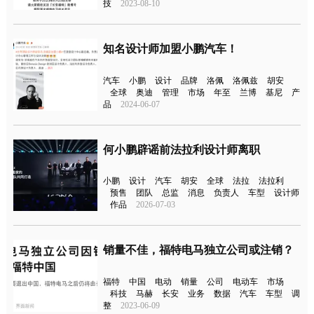
技
2023-08-10
知名设计师加盟小鹏汽车！
汽车
小鹏
设计
品牌
洛佩
洛佩兹
胡安
全球
奥迪
管理
市场
年至
兰博
基尼
产
品
2024-06-07
何小鹏辟谣前法拉利设计师离职
小鹏
设计
汽车
胡安
全球
法拉
法拉利
预售
团队
总监
消息
负责人
车型
设计师
作品
2026-07-03
销量不佳，福特电马独立公司或注销？
福特
中国
电动
销量
公司
电动车
市场
科技
马赫
长安
业务
数据
汽车
车型
调
整
2023-06-09