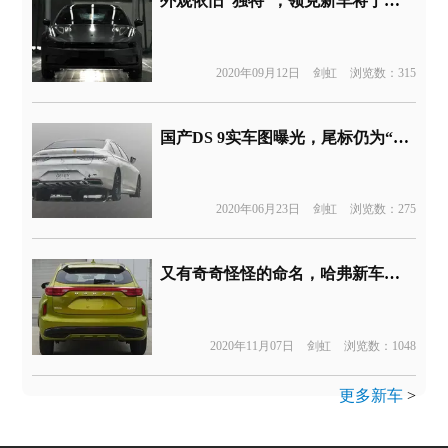
外观依旧“独特”，领克新车将于本月发布
2020年09月12日
剑虹
浏览数：315
国产DS 9实车图曝光，尾标仍为“长安谛艾仕”
2020年06月23日
剑虹
浏览数：275
又有奇奇怪怪的命名，哈弗新车定名狂欢、嗨吧、有喜？
2020年11月07日
剑虹
浏览数：1048
更多新车
>