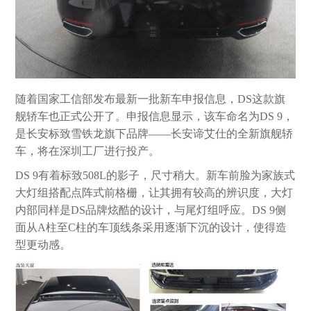
随着国家工信部发布最新一批新车申报信息，DS这款旗
舰轿车也正式公开了。申报信息显示，该车命名为DS 9，
是长安标致雪铁龙旗下品牌——长安谛艾仕的全新旗舰轿
车，将在深圳工厂进行投产。
DS 9有着标致508L的影子，尺寸稍大。新车前脸为家族式
大灯组搭配点阵式前格栅，让其拥有较高的辨识度，大灯
内部同样是DS品牌炫酷的设计，与尾灯组呼应。DS 9侧
面从A柱至C柱的车顶线条采用逐渐下沉的设计，使得造
型更动感。