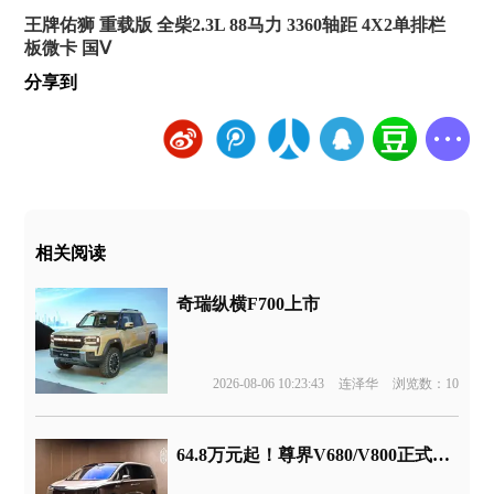
王牌佑狮 重载版 全柴2.3L 88马力 3360轴距 4X2单排栏
板微卡 国Ⅴ
分享到
相关阅读
奇瑞纵横F700上市
2026-08-06 10:23:43
连泽华
浏览数：10
64.8万元起！尊界V680/V800正式上市