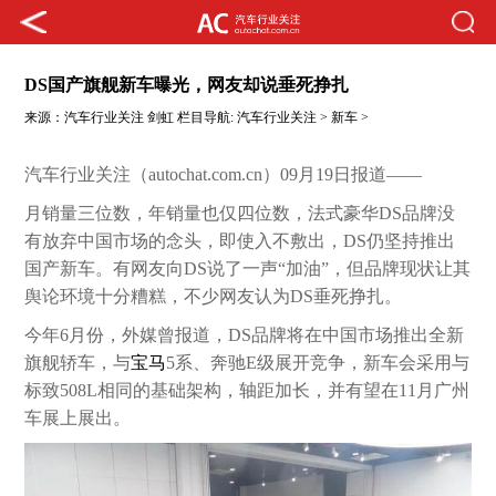
DS国产旗舰新车曝光，网友却说垂死挣扎
来源：
汽车行业关注
剑虹
栏目导航:
汽车行业关注
>
新车
>
汽车行业关注（autochat.com.cn）09月19日报道——
月销量三位数，年销量也仅四位数，法式豪华DS品牌没
有放弃中国市场的念头，即使入不敷出，DS仍坚持推出
国产新车。有网友向DS说了一声“加油”，但品牌现状让其
舆论环境十分糟糕，不少网友认为DS垂死挣扎。
今年6月份，外媒曾报道，DS品牌将在中国市场推出全新
旗舰轿车，与
宝马
5系、奔驰E级展开竞争，新车会采用与
标致508L相同的基础架构，轴距加长，并有望在11月广州
车展上展出。