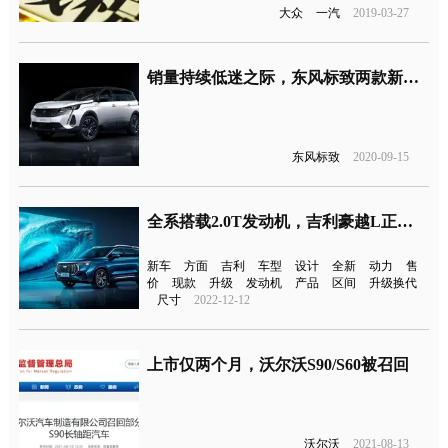
大众
一汽
2019-03-27
销量持续低迷之际，东风标致两款新车来了
东风标致
2020-09-15
全系搭载2.0T发动机，吉利豪越L正式上市
新车
方面
吉利
车型
设计
全新
动力
售
价
现款
升级
发动机
产品
区间
升级换代
尺寸
2022-12-12
上市仅两个月，沃尔沃S90/S60被召回
沃尔沃
2021-08-13