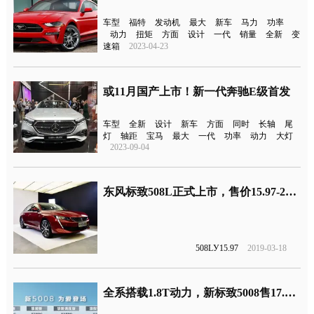
车型
福特
发动机
最大
新车
马力
功率
动力
扭矩
方面
设计
一代
销量
全新
变
速箱
2023-04-23
或11月国产上市！新一代奔驰E级首发
车型
全新
设计
新车
方面
同时
长轴
尾
灯
轴距
宝马
最大
一代
功率
动力
大灯
2023-09-04
东风标致508L正式上市，售价15.97-22.57万元
508LУ15.97
2019-03-18
全系搭载1.8T动力，新标致5008售17.87万元起