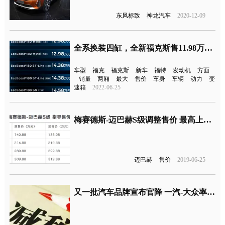
东风标致
神龙汽车
2020-12-09
全系换装四缸，全新福克斯售11.98万元起
车型
福克
福克斯
新车
福特
发动机
方面
销量
两厢
最大
售价
车身
车辆
动力
变
速箱
2022-06-25
梅赛德斯-迈巴赫S级调整售价 最高上涨到10万
迈巴赫
售价
2019-06-25
又一批汽车品牌宣布官降 一汽-大众率先行事