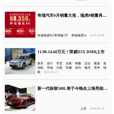
奇瑞汽车9月销量大涨，瑞虎8销量再次破万，同比增长65%
奇瑞瑞虎8订单突破2万
奇瑞瑞虎5x
2019-10-09
11.98-14.68万元！荣威D5X DMH上市
新车
设计
车型
全新
销量
定位
紧凑
发
动机
市场
方面
车辆
别为
银河
竞争
续
航
2024-05-21
新一代标致508L将于今晚在上海亮相上市
上市
2019-03-18