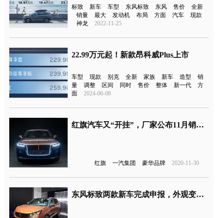
标致
新车
车型
东风标致
东风
售价
全新
销量
最大
发动机
布局
方面
汽车
现款
神龙
2022-11-25
22.99万元起！新款昂科威Plus上市
车型
现款
别克
全新
家族
新车
造型
销
量
调整
区间
同时
售价
整体
新一代
方
面
2024-06-08
红旗汽车又“开挂”，厂家公布11月销量达2.5万台
红旗
一汽集团
豪华品牌
2020-11-30
东风标致两款新车完成申报，外观变了！