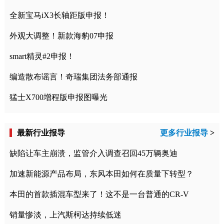
全新宝马iX3长轴距版申报！
外观大调整！新款海豹07申报
smart精灵#2申报！
编造散布谣言！奇瑞集团法务部通报
猛士X700增程版申报图曝光
最新行业报导
更多行业报导
>
缺陷让车主崩溃，监管介入调查召回45万辆奥迪
加速新能源产品布局，东风本田如何在质量下转型？
本田的首款插混车型来了！这不是一台普通的CR-V
销量惨淡，上汽斯柯达持续低迷