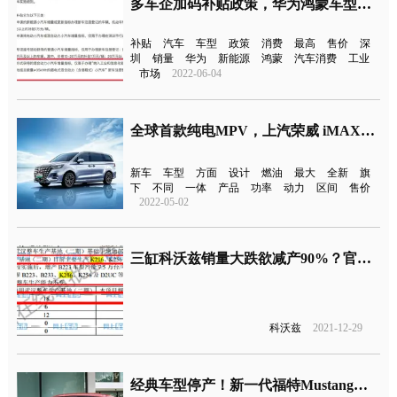
多车企加码补贴政策，华为鸿蒙车型可单独申领深圳新能源补贴
补贴
汽车
车型
政策
消费
最高
售价
深
圳
销量
华为
新能源
鸿蒙
汽车消费
工业
市场
2022-06-04
全球首款纯电MPV，上汽荣威 iMAX8 EV官图公布
新车
车型
方面
设计
燃油
最大
全新
旗
下
不同
一体
产品
功率
动力
区间
售价
2022-05-02
三缸科沃兹销量大跌欲减产90%？官方回应
科沃兹
2021-12-29
经典车型停产！新一代福特Mustang或今年引入国内