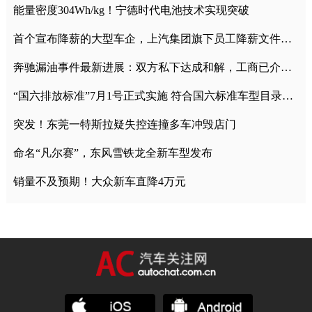
能量密度304Wh/kg！宁德时代电池技术实现突破
首个宣布降薪的大型车企，上汽集团旗下员工降薪文件曝光
奔驰漏油事件最新进展：双方私下达成和解，工商已介入调查
“国六排放标准”7月1号正式实施 符合国六标准车型目录一览
突发！东莞一特斯拉疑失控连撞多车冲毁店门
命名“凡尔赛”，东风雪铁龙全新车型发布
销量不及预期！大众新车直降4万元