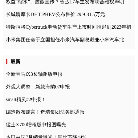
权益“缩水”、虚假宣传？智己L7车主发布联合维权声明
长城魏摩卡DHT-PHEV公布售价 29.9-31.5万元
特斯拉将Cybertruck电动货车生产上市时间推迟到2023年初
小米集团任命于立国担任小米汽车副总裁兼小米汽车北京总部政委
最新
全新宝马iX3长轴距版申报！
外观大调整！新款海豹07申报
smart精灵#2申报！
编造散布谣言！奇瑞集团法务部通报
猛士X700增程版申报图曝光
本田中国7月销量曝光！同比下降44%