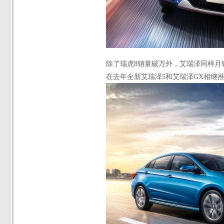
除了瑞虎
8销量破万外，艾瑞泽同样月销
在去年全新艾瑞泽5和艾瑞泽GX相继