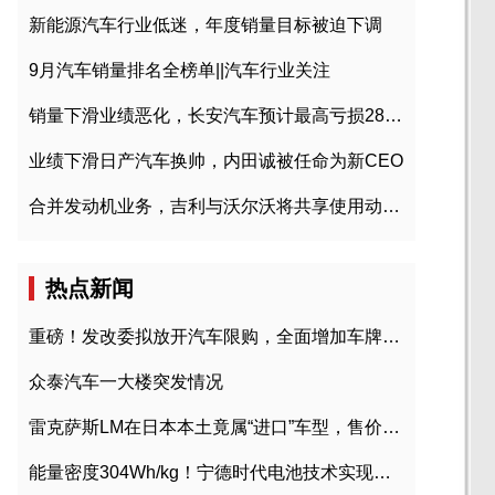
新能源汽车行业低迷，年度销量目标被迫下调
9月汽车销量排名全榜单||汽车行业关注
销量下滑业绩恶化，长安汽车预计最高亏损28亿元
业绩下滑日产汽车换帅，内田诚被任命为新CEO
合并发动机业务，吉利与沃尔沃将共享使用动力总成
热点新闻
重磅！发改委拟放开汽车限购，全面增加车牌指标
众泰汽车一大楼突发情况
雷克萨斯LM在日本本土竟属“进口”车型，售价2580万日元
能量密度304Wh/kg！宁德时代电池技术实现突破