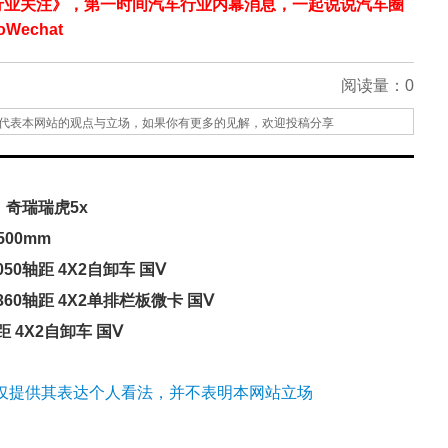
行业关注》，第一时间汽车行业内幕消息，一起说说汽车圈
echat
阅读量：
0
代表本网站的观点与立场，如果你有更多的见解，欢迎投稿分享
奇瑞瑞虎5x
00mm
050轴距 4X2自卸车 国Ⅴ
3360轴距 4X2单排栏板微卡 国Ⅴ
轴距 4X2自卸车 国Ⅴ
仅提供其表达个人看法，并不表明本网站立场