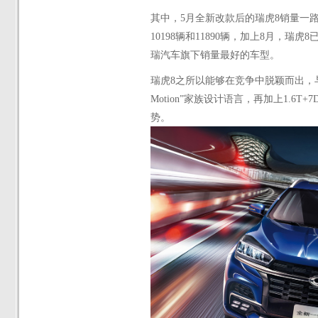
其中，
5月全新改款后的瑞虎8销量一路上
10198辆和11890辆，加上8月，
瑞汽车旗下销量最好的车型。
瑞虎
8之所以能够在竞争中脱颖而出，与
Motion”家族设计语言，再加上1.6
势。