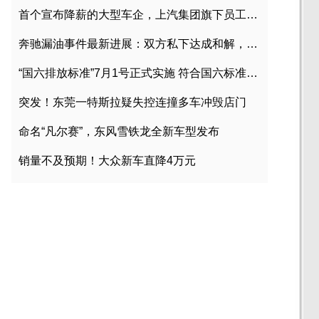
首个宣布降薪的大型车企，上汽集团旗下员工降薪文件曝光
奔驰漏油事件最新进展：双方私下达成和解，工商已介入调查
“国六排放标准”7月1号正式实施 符合国六标准车型目录一览
突发！东莞一特斯拉疑失控连撞多车冲毁店门
命名“凡尔赛”，东风雪铁龙全新车型发布
销量不及预期！大众新车直降4万元