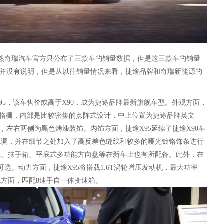
虽然奇瑞汽车官方只公布了三款车的销量数据，但是这三款车的销量
情况并没有说明，但是从以往销量情况来看，捷途品牌和奇瑞新能源的
X95，该车售价或高于X90，成为捷途品牌最新旗舰车型。
外观方面，
气格栅，内部是比较密集的点阵式设计，中上位置为捷途品牌英文
围，左右两侧为黑色烤漆装饰。内饰
方面
，捷途
X95
延续了
捷途
X90车
色调，并在细节之处加入了高反差色缝线和较多的哑光镀铬饰条进行
把、扶手箱、平底式多功能方向盘等在新车上也有所配备。此外，在
可选。动力方面，捷途X95将搭载1.6T涡轮增压发动机，最大功率
系统方面，匹配8速手自一体变速箱。