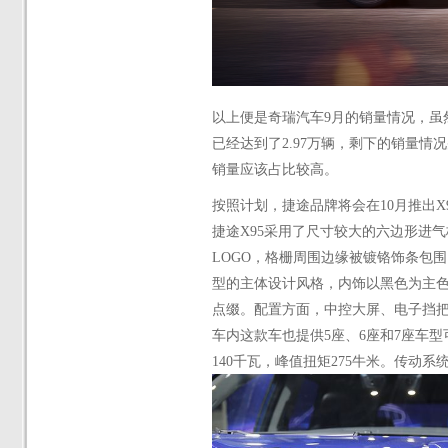
以上便是奇瑞汽车
9月的销量情况，
已经达到了2.97万辆，剩下的销量
销量应该占比较高。
按照计划，捷途品牌将会在
10月推出
捷途
X95采用了尺寸较大的六边形进
LOGO，格栅周围边缘被镀铬饰条包
型的主体设计风格，内饰以黑色为主
点缀。配置
方面
，中控大屏、电子挡
车内这款车也提供
5座、6座和7座车型
140千瓦，峰值扭矩275牛米。传动