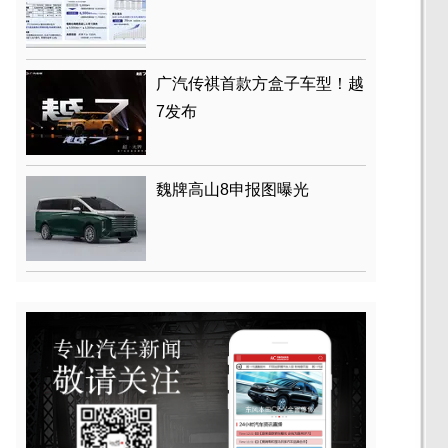
广汽传祺首款方盒子车型！越
7发布
魏牌高山8申报图曝光