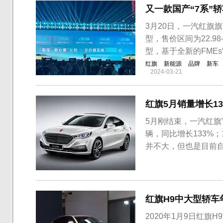
又一款国产“7系”
3月20日，一汽红旗
型，售价区间为22.9
型，基于全新的FMEs
红旗
新能源
品牌
新车
2024-03-21
红旗5月销量增长1
5月刚结束，一汽红旗
辆，同比增长133%；
并不大，但也是目前
红旗H9中大型轿车年
2020年1月9日红