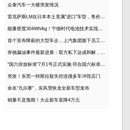
众泰汽车一大楼突发情况
雷克萨斯LM在日本本土竟属“进口”车型，售价2580万日元
能量密度304Wh/kg！宁德时代电池技术实现突破
首个宣布降薪的大型车企，上汽集团旗下员工降薪文件曝光
奔驰漏油事件最新进展：双方私下达成和解，工商已介入调查
“国六排放标准”7月1号正式实施 符合国六标准车型目录一览
突发！东莞一特斯拉疑失控连撞多车冲毁店门
命名“凡尔赛”，东风雪铁龙全新车型发布
销量不及预期！大众新车直降4万元