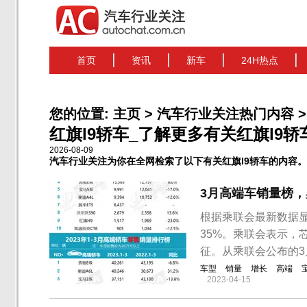
首页
资讯
新车
24H热点
您的位置:
主页
>
汽车行业关注热门内容
>
红旗l9轿车_了解更多有关红旗l9轿车
2026-08-09
汽车行业关注为你在全网检索了以下有关红旗l9轿车的内容。
3月高端车销量榜，
根据乘联会最新数据显
35%。乘联会表示，
征。从乘联会公布的3
车型
销量
增长
高端
2023-04-15