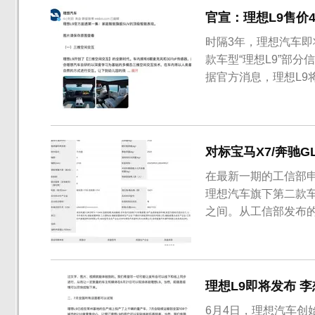
官宣：理想L9售价4
时隔3年，理想汽车
款车型“理想L9”部
据官方消息，理想L9
辆价格区间将在45-
33.80万）多了1
及官方的表述了解，理想L
对标宝马X7/奔驰G
在最新一期的工信部
理想汽车旗下第二款车
之间。从工信部发布的
计，采用电动车风格
进气量，该车下进气
想L9还采用分体式大灯
理想L9即将发布 李
6月4日，理想汽车创