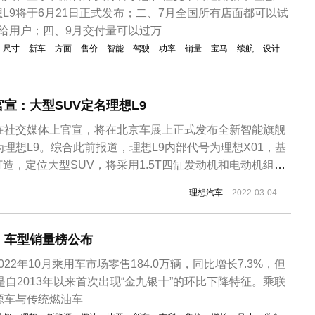
L9将于6月21日正式发布；二、7月全国所有店面都可以试
给用户；四、9月交付量可以过万
尺寸
新车
方面
售价
智能
驾驶
功率
销量
宝马
续航
设计
宣：大型SUV定名理想L9
车在社交媒体上官宣，将在北京车展上正式发布全新智能旗舰
为理想L9。综合此前报道，理想L9内部代号为理想X01，基
造，定位大型SUV，将采用1.5T四缸发动机和电动机组成
根据此前曝光的谍照，新车外观已经基本定型，并进入量产
理想汽车
2022-03-04
看，新车整体风格与理想ONE比较相似，前包围两侧是远近
着这款新车...
，车型销量榜公布
22年10月乘用车市场零售184.0万辆，同比增长7.3%，但
是自2013年以来首次出现“金九银十”的环比下降特征。乘联
源车与传统燃油车