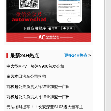
最新24H热点
更多24H热点
>
中大型MPV！银河V900首发亮相
东风本田汽车公司换帅
前极越公关负责人徐继业加盟一亩田
前极越公关负责人徐继业加盟一亩田
无法按时提车！！长安深蓝SL03遭大量车主投诉