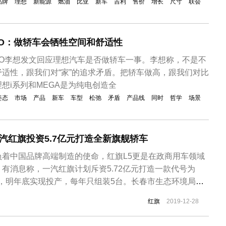
品牌
理想
新能源
燃油
比亚
新车
吉利
售价
增长
尺寸
联会
EO：做轿车会牺牲空间和舒适性
EO李想发文回应理想汽车是否做轿车一事。李想称，不是不
适性，跟我们对“家”的追求矛盾。把轿车做高，跟我们对比
想i系列和MEGA是为纯电创造全
姿态
市场
产品
新车
车型
松弛
矛盾
产品线
同时
哲学
场景
汽红旗投资5.7亿元打造全新旗舰轿车
负着中国品牌高端制造的使命，红旗L5更是在政商用车领域
有消息称，一汽红旗计划斥资5.72亿元打造一款代号为
车，明年底实现投产，每年只组装5台。长春市生态环境局公
一汽车股份有限公司N701项目获批，在红旗工厂厂房内进
红旗
2019-12-28
造，总投资5.72亿元，预期投产日期为2020年12月。同
车间主...