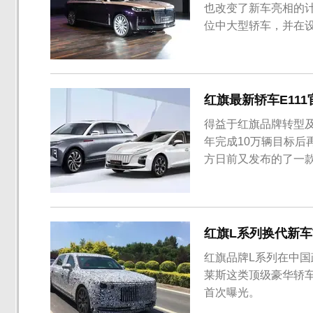
也改变了新车亮相的计
位中大型轿车，并在
格栅造型、红旗独有的
显红旗H9的高端。值
的设计并非来自劳斯莱斯
红旗最新轿车E11
得益于红旗品牌转型及
年完成10万辆目标
方日前又发布的了一款
底就遭到曝光，由于
据品牌定位，该车将
化纯电动出行产品，意
红旗L系列换代新
红旗品牌L系列在中
莱斯这类顶级豪华轿
首次曝光。