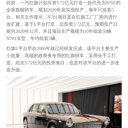
此前，一汽红旗计划斥资5.72亿元打造一款代号为N701的
全新旗舰轿车，规划2020年底实现投产，每年只组装5
台。相关文件显示，N701项目是在红旗工厂厂房内进行
改扩建，基于L平台打造，总投资5.72亿元，预期投产日
期为2020年12月。并且项目生产规模为10年组装50辆
N701车型，年均组装5辆。
红旗L平台早在2006年就已经研发完成，该平台主要生产
小批量、高端的政商务专用的红旗轿车，采用全手工打
造。此次5.72亿元的投资项目，也是对该平台的进一步改
造升级。