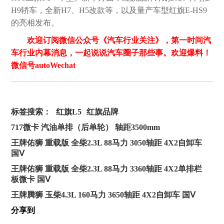
H9轿车，全新H7、H5改款等，以及量产车型红旗E-HS9
的亮相发布。
欢迎订阅微信公众号《汽车行业关注》，第一时间汽
车行业内幕消息，一起说说汽车圈子那些事。欢迎爆料！
微信号autoWechat
标签搜索：
红旗L5
红旗品牌
717微卡 汽油单排（后单轮） 轴距3500mm
王牌佑狮 重载版 全柴2.3L 88马力 3050轴距 4X2自卸车
国Ⅴ
王牌佑狮 重载版 全柴2.3L 88马力 3360轴距 4X2单排栏
板微卡 国Ⅴ
王牌腾狮 玉柴4.3L 160马力 3650轴距 4X2自卸车 国Ⅴ
分享到