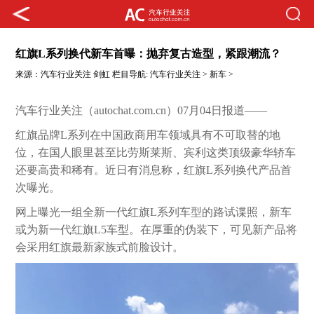
红旗L系列换代新车首曝：抛弃复古造型，紧跟潮流？
来源：
汽车行业关注
剑虹
栏目导航:
汽车行业关注
>
新车
>
汽车行业关注（autochat.com.cn）07月04日报道——
红旗品牌L系列在中国政商用车领域具有不可取替的地
位，在国人眼里甚至比劳斯莱斯、宾利这类顶级豪华轿车
还要高贵和稀有。近日有消息称，红旗L系列换代产品首
次曝光。
网上曝光一组全新一代红旗L系列车型的路试谍照，新车
或为新一代红旗L5车型。在厚重的伪装下，可见新产品将
会采用红旗最新家族式前脸设计。