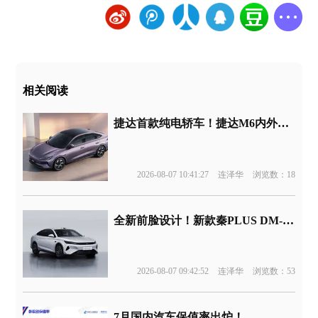
相关阅读
捷达首款纯电轿车！捷达M6内外官图发布
2026-08-07 10:41:27
连泽华
浏览数：18
全新前脸设计！新款秦PLUS DM-i申报
2026-08-07 09:42:52
连泽华
浏览数：53
7月国内汽车保值率出炉！