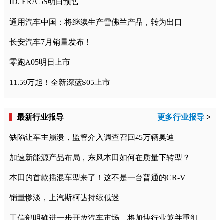
ID. ERA 5S明日预售
通用汽车中国：将继续生产雪佛兰产品，转为出口
长安汽车7月销量发布！
零跑A05明日上市
11.59万起！全新深蓝S05上市
最新行业报导
更多行业报导
>
缺陷让车主崩溃，监管介入调查召回45万辆奥迪
加速新能源产品布局，东风本田如何在质量下转型？
本田的首款插混车型来了！这不是一台普通的CR-V
销量惨淡，上汽斯柯达持续低迷
工信部明确进一步开放汽车市场，将加快行业兼并重组