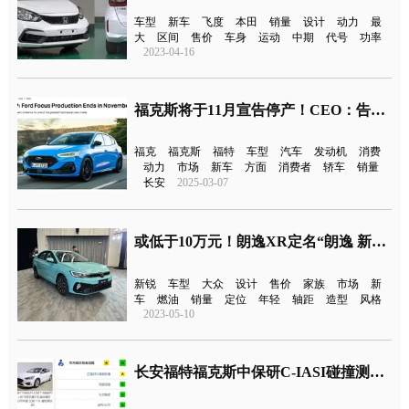
车型
新车
飞度
本田
销量
设计
动力
最
大
区间
售价
车身
运动
中期
代号
功率
2023-04-16
福克斯将于11月宣告停产！CEO：告别“无聊”车型
福克
福克斯
福特
车型
汽车
发动机
消费
动力
市场
新车
方面
消费者
轿车
销量
长安
2025-03-07
或低于10万元！朗逸XR定名“朗逸 新锐”
新锐
车型
大众
设计
售价
家族
市场
新
车
燃油
销量
定位
年轻
轴距
造型
风格
2023-05-10
长安福特福克斯中保研C-IASI碰撞测评结果公布