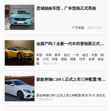
思域姊妹车型，广本型格正式亮相
广汽本田
2021-11-01
会国产吗？全新一代丰田普锐斯正式发布
车型
丰田
新车
设计
一代
动力
方面
销
量
三代
市场
系统
销售
代号
全球
发动
机
2022-11-16
新款奔驰C200 L正式上市三种配置/售价30.78-31.58万元
新款奔驰C200 L正式上市三种配置/售30.78-31.58万元
2019-09-23