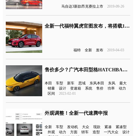
马自达3新款昂克赛拉上市
2019-09-26
全新一代福特翼虎官图发布，将搭载1.5T三缸发动机
福特
全新
发布
2019-04-03
售价多少？广汽本田型格HATCHBACK官图来了
本田
车型
新车
思域
东风本田
东风
最大
销量
设计
变速箱
系统
售价
功率
动力
区间
2023-02-01
外观调整！全新一代速腾申报
全新
车型
发动机
大众
现款
紧凑
紧凑型
外观
动力
方面
轿车
造型
一汽大众
设计