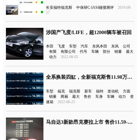
长安福特福克斯
中保研C-IASI碰撞测评
2019-09-
27
涉国产飞度/LIFE，超12000辆车被召回
本田
飞度
车型
汽车
东风本田
东风
公司
有限
有限公司
代号
车辆
部分
销量
最大
动力
2022-08-05
全系换装四缸，全新福克斯售11.98万元起
车型
福克
福克斯
新车
福特
发动机
方面
销量
两厢
最大
售价
车身
车辆
动力
变
速箱
2022-06-25
马自达3新款昂克赛拉上市 售价11.59-16.89万元