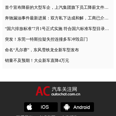
首个宣布降薪的大型车企，上汽集团旗下员工降薪文件曝光
奔驰漏油事件最新进展：双方私下达成和解，工商已介入调查
“国六排放标准”7月1号正式实施 符合国六标准车型目录一览
突发！东莞一特斯拉疑失控连撞多车冲毁店门
命名“凡尔赛”，东风雪铁龙全新车型发布
销量不及预期！大众新车直降4万元