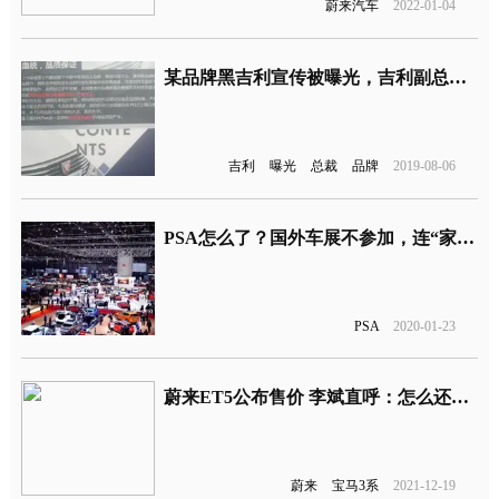
蔚来汽车
2022-01-04
某品牌黑吉利宣传被曝光，吉利副总裁：怎么就见不得别人好
吉利
曝光
总裁
品牌
2019-08-06
PSA怎么了？国外车展不参加，连“家门口”车展也取消
PSA
2020-01-23
蔚来ET5公布售价 李斌直呼：怎么还有人买油车
蔚来
宝马3系
2021-12-19