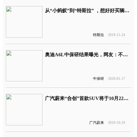
从“小蚂蚁”到“特斯拉” ，想好好买辆车怎么这么难！
特斯拉
2019-11-24
奥迪A6L中保研结果曝光，网友：不是一个班怎么考？
中保研
2020-01-17
广汽蔚来“合创”首款SUV将于10月22日开启盲订 网友：怎么看着像零跑
广汽蔚来
2019-10-19