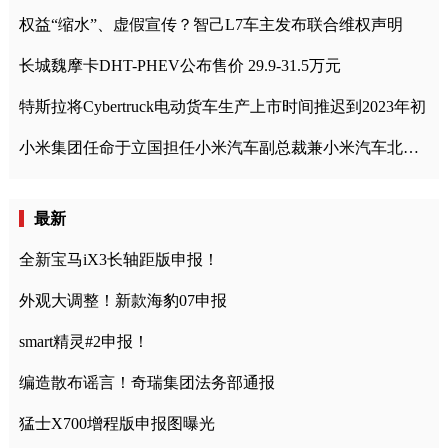
权益“缩水”、虚假宣传？智己L7车主发布联合维权声明
长城魏摩卡DHT-PHEV公布售价 29.9-31.5万元
特斯拉将Cybertruck电动货车生产上市时间推迟到2023年初
小米集团任命于立国担任小米汽车副总裁兼小米汽车北京总部政委
最新
全新宝马iX3长轴距版申报！
外观大调整！新款海豹07申报
smart精灵#2申报！
编造散布谣言！奇瑞集团法务部通报
猛士X700增程版申报图曝光