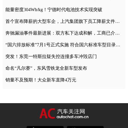
能量密度304Wh/kg！宁德时代电池技术实现突破
首个宣布降薪的大型车企，上汽集团旗下员工降薪文件曝光
奔驰漏油事件最新进展：双方私下达成和解，工商已介入调查
“国六排放标准”7月1号正式实施 符合国六标准车型目录一览
突发！东莞一特斯拉疑失控连撞多车冲毁店门
命名“凡尔赛”，东风雪铁龙全新车型发布
销量不及预期！大众新车直降4万元