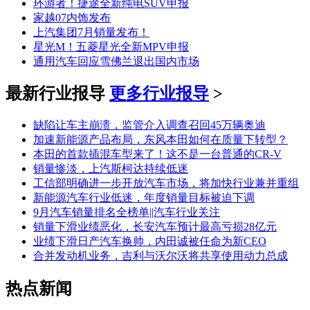
环游者！捷途全新纯电SUV申报
家越07内饰发布
上汽集团7月销量发布！
星光M！五菱星光全新MPV申报
通用汽车回应雪佛兰退出国内市场
最新行业报导
更多行业报导
>
缺陷让车主崩溃，监管介入调查召回45万辆奥迪
加速新能源产品布局，东风本田如何在质量下转型？
本田的首款插混车型来了！这不是一台普通的CR-V
销量惨淡，上汽斯柯达持续低迷
工信部明确进一步开放汽车市场，将加快行业兼并重组
新能源汽车行业低迷，年度销量目标被迫下调
9月汽车销量排名全榜单||汽车行业关注
销量下滑业绩恶化，长安汽车预计最高亏损28亿元
业绩下滑日产汽车换帅，内田诚被任命为新CEO
合并发动机业务，吉利与沃尔沃将共享使用动力总成
热点新闻