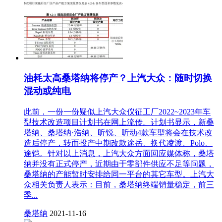
油耗太高桑塔纳将停产？上汽大众：随时切换
混动或纯电
此前，一份一份疑似上汽大众仪征工厂2022~2023年车
型技术改造项目计划书在网上流传。计划书显示，新桑
塔纳、桑塔纳·浩纳、昕锐、昕动4款车型将会在技术改
造后停产，转而投产中期改款途岳、换代凌渡、Polo、
途铠。针对以上消息，上汽大众方面回应媒体称，桑塔
纳并没有正式停产，近期由于零部件供应不足等问题，
桑塔纳的产能暂时安排给同一平台的其它车型。上汽大
众相关负责人表示：目前，桑塔纳终端销量稳定，前三
季...
桑塔纳
2021-11-16