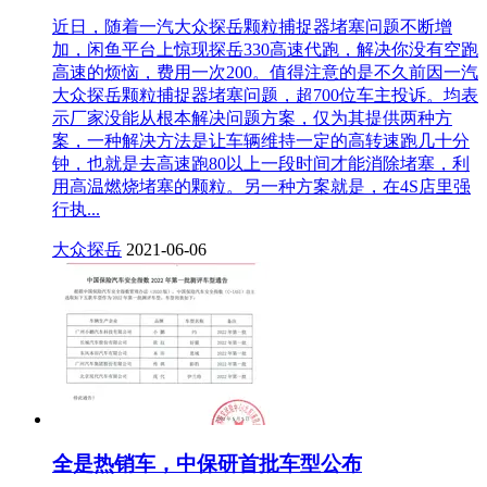
近日，随着一汽大众探岳颗粒捕捉器堵塞问题不断增
加，闲鱼平台上惊现探岳330高速代跑，解决你没有空跑
高速的烦恼，费用一次200。值得注意的是不久前因一汽
大众探岳颗粒捕捉器堵塞问题，超700位车主投诉。均表
示厂家没能从根本解决问题方案，仅为其提供两种方
案，一种解决方法是让车辆维持一定的高转速跑几十分
钟，也就是去高速跑80以上一段时间才能消除堵塞，利
用高温燃烧堵塞的颗粒。另一种方案就是，在4S店里强
行执...
大众探岳
2021-06-06
全是热销车，中保研首批车型公布