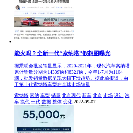
能火吗？全新一代“索纳塔”假想图曝光
据乘联会批发销量显示，2020-2021年，现代汽车索纳塔
累计销量分别为14339辆和8321辆，今年1-7月为1104
辆，批发销量数据呈现大幅下滑趋势。据此前报道，由
于第十代索纳塔车型在全球市场销量
索纳塔
索纳
车型
销量
北京现代
新车
北京
市场
设计
汽
车
换代
一代
数据
整体
变化
2022-09-07