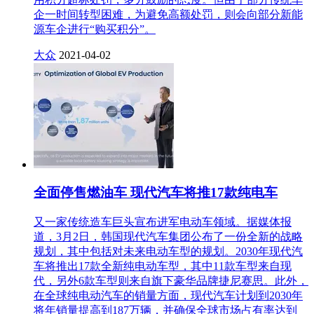
企一时间转型困难，为避免高额处罚，则会向部分新能
源车企进行“购买积分”。
大众
2021-04-02
全面停售燃油车 现代汽车将推17款纯电车
又一家传统造车巨头宣布进军电动车领域。据媒体报
道，3月2日，韩国现代汽车集团公布了一份全新的战略
规划，其中包括对未来电动车型的规划。2030年现代汽
车将推出17款全新纯电动车型，其中11款车型来自现
代，另外6款车型则来自旗下豪华品牌捷尼赛思。此外，
在全球纯电动汽车的销量方面，现代汽车计划到2030年
将年销量提高到187万辆，并确保全球市场占有率达到