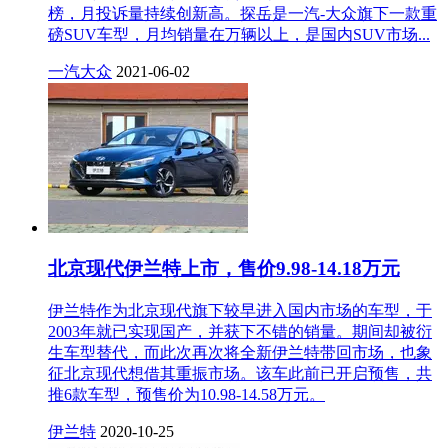
榜，月投诉量持续创新高。探岳是一汽-大众旗下一款重
磅SUV车型，月均销量在万辆以上，是国内SUV市场...
一汽大众
2021-06-02
北京现代伊兰特上市，售价9.98-14.18万元
伊兰特作为北京现代旗下较早进入国内市场的车型，于
2003年就已实现国产，并获下不错的销量。期间却被衍
生车型替代，而此次再次将全新伊兰特带回市场，也象
征北京现代想借其重振市场。该车此前已开启预售，共
推6款车型，预售价为10.98-14.58万元。
伊兰特
2020-10-25