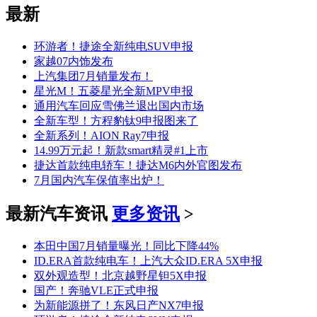
最新
环游者！捷途全新纯电SUV申报
家越07内饰发布
上汽集团7月销量发布！
星光M！五菱星光全新MPV申报
通用汽车回应雪佛兰退出国内市场
全新车型！方程豹钛9申报图来了
全新系列！AION Ray7申报
14.99万元起！新款smart精灵#1上市
捷达首款纯电轿车！捷达M6内外官图发布
7月国内汽车保值率出炉！
最新汽车资讯
更多资讯
>
本田中国7月销量曝光！同比下降44%
ID.ERA首款纯电车！上汽大众ID.ERA 5X申报
双外观造型！北京越野星钽5X申报
国产！奔驰VLE正式申报
为新能源拼了！东风日产NX7申报