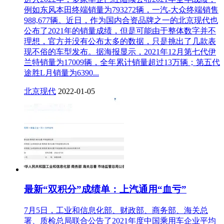
例如东风本田终端销量为793272辆，一汽-大众终端销售
988,677辆。近日，作为国内合资品牌之一的北京现代也
公布了2021年的销量成绩，但是可能由于整体数字并不
理想，官方并没有公布太多的数据，只是挑出了几款表
现不俗的车型发布。据海报显示，2021年12月第七代伊
兰特销量为17009辆，全年累计销量超过13万辆；第五代
途胜L月销量为6390...
北京现代
2022-01-05
最新“双积分”成绩单：上汽通用“血亏”
7月5日，工业和信息化部、财政部、商务部、海关总
署、质检总局联合公告了2021年度中国乘用车企业平均