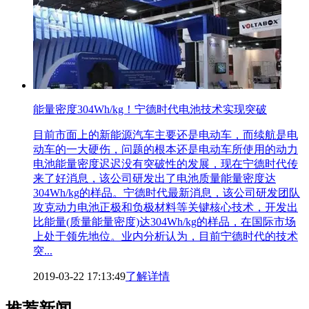
能量密度304Wh/kg！宁德时代电池技术实现突破
目前市面上的新能源汽车主要还是电动车，而续航是电
动车的一大硬伤，问题的根本还是电动车所使用的动力
电池能量密度迟迟没有突破性的发展，现在宁德时代传
来了好消息，该公司研发出了电池质量能量密度达
304Wh/kg的样品。宁德时代最新消息，该公司研发团队
攻克动力电池正极和负极材料等关键核心技术，开发出
比能量(质量能量密度)达304Wh/kg的样品，在国际市场
上处于领先地位。业内分析认为，目前宁德时代的技术
突...
2019-03-22 17:13:49
了解详情