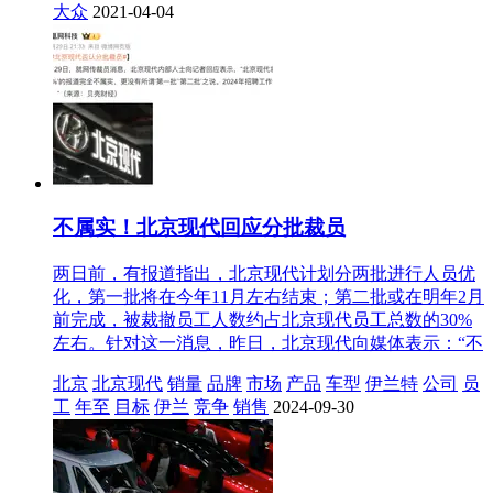
大众
2021-04-04
不属实！北京现代回应分批裁员
两日前，有报道指出，北京现代计划分两批进行人员优
化，第一批将在今年11月左右结束；第二批或在明年2月
前完成，被裁撤员工人数约占北京现代员工总数的30%
左右。针对这一消息，昨日，北京现代向媒体表示：“不
北京
北京现代
销量
品牌
市场
产品
车型
伊兰特
公司
员
工
年至
目标
伊兰
竞争
销售
2024-09-30