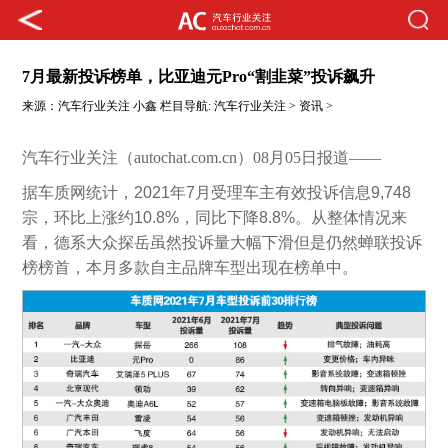
7月最新投诉榜单，比亚迪元Pro“割韭菜”投诉飙升
来源：
汽车行业关注
小鑫
栏目导航:
汽车行业关注
>
资讯
>
汽车行业关注（autochat.com.cn）08月05日报道——
据车质网统计，2021年7月受理车主有效投诉信息9,748
宗，环比上涨约10.8%，同比下降8.8%。从整体情况来
看，德系大众探岳虽然投诉量大幅下滑但是仍然蝉联投诉
榜榜首，本月多款自主品牌车型出现在榜单中。