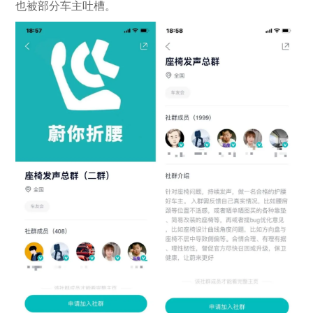
也被部分车主吐槽。