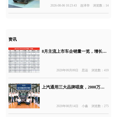
2026-08-06 10:23:43
连泽华
浏览数：14
资讯
8月主流上市车企销量一览，增长持续多家车企全年销量转正
2020年09月09日
思远
浏览数：419
上汽通用三大品牌唱衰，2000万辆产销难掩发展困局
2020年08月14日
小鑫
浏览数：275