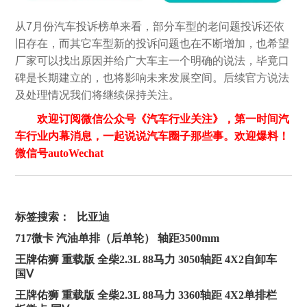
从7月份汽车投诉榜单来看，部分车型的老问题投诉还依
旧存在，而其它车型新的投诉问题也在不断增加，也希望
厂家可以找出原因并给广大车主一个明确的说法，毕竟口
碑是长期建立的，也将影响未来发展空间。后续官方说法
及处理情况我们将继续保持关注。
欢迎订阅微信公众号《汽车行业关注》，第一时间汽
车行业内幕消息，一起说说汽车圈子那些事。欢迎爆料！
微信号autoWechat
标签搜索：
比亚迪
717微卡 汽油单排（后单轮） 轴距3500mm
王牌佑狮 重载版 全柴2.3L 88马力 3050轴距 4X2自卸车
国Ⅴ
王牌佑狮 重载版 全柴2.3L 88马力 3360轴距 4X2单排栏