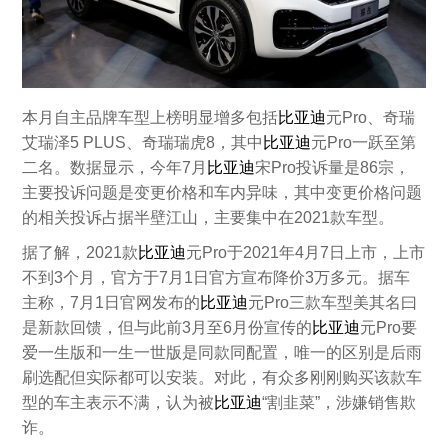
本月自主品牌车型上榜明显增多包括
比亚迪
元Pro、奇瑞
艾瑞泽5 PLUS、奇瑞瑞虎8，其中
比亚迪
元Pro一跃至第
二名。数据显示，今年7月
比亚迪
宋Pro投诉量是86宗，
主要投诉问题是变更价格和车内异味，其中变更价格问题
的相关投诉占据半壁江山，主要集中在2021款车型。
据了解，2021款
比亚迪
元Pro于2021年4月7日上市，上市
不到3个月，官方于7月1日官方宣布降价3万多元。据车
主称，7月1日官网发布的
比亚迪
元Pro三款车型美其名曰
是新款回馈，但与此前3月至6月份宣传的
比亚迪
元Pro要
爱一生版和一生一世版是同款同配置，唯一的区别是后雨
刷选配但实际都可以安装。对此，有众多刚刚购买该款车
型的车主表示不满，认为被
比亚迪
“割韭菜”，涉嫌销售欺
诈。