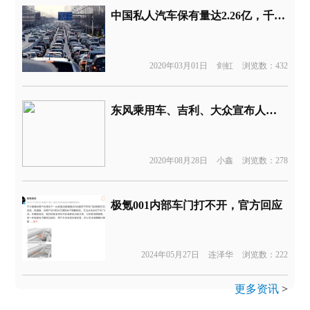
中国私人汽车保有量达2.26亿，千人汽车拥有量仍较低
2020年03月01日
剑虹
浏览数：432
东风乘用车、吉利、大众宣布人事调整
2020年08月28日
小鑫
浏览数：278
极氪001内部车门打不开，官方回应
2024年05月27日
连泽华
浏览数：222
更多资讯
>