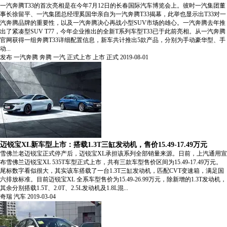
一汽奔腾T33的首次亮相是在今年7月12日的长春国际汽车博览会上。彼时一汽集团董
事长徐留平、一汽集团总经理奚国华亲自为一汽奔腾T33揭幕，此举也显示出T33对一
汽奔腾品牌的重要性，以及一汽奔腾决心再战小型SUV市场的雄心。一汽奔腾去年推
出了紧凑型SUV T77，今年企业推出的全新T系列车型T33已于此前亮相。从一汽奔腾
官网获得一组奔腾T33详细配置信息，新车共计推出5款产品，分别为手动豪华型、手
动...
发布
一汽奔腾
奔腾
一汽
正式上市
上市
正式
2019-08-01
迈锐宝XL新车型上市：搭载1.3T三缸发动机，售价15.49-17.49万元
雪佛兰老迈锐宝正式停产后，迈锐宝XL承担该系列全部销量来源。日前，上汽通用宣
布雪佛兰迈锐宝XL 535T车型正式上市，共有三款车型售价区间为15.49-17.49万元。
尾标数字看似很大，其实该车搭载了一台1.3T三缸发动机，匹配CVT变速箱，满足国
六排放标准。目前迈锐宝XL 全系车型售价为15.49-26.99万元，除新增的1.3T发动机，
其余分别搭载1.5T、2.0T、2.5L发动机及1.8L混...
奇瑞
汽车
2019-03-04