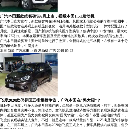
广汽本田新款缤智确认6月上市，搭载本田1.5T发动机
广汽本田官方宣布，新款缤智将在6月6日亮相。从国家工信部公布的车型申报图中，
国产新款缤智在外观上有明显的变化，沿用海外版改款车型的设计，并对配置进行了
升级。值得注意的是，国产新款缤智的高配车型换装了低功率版1.5T发动机，最大功
率为177马力。本田在最新车型普及应用大镀铬的家族风，此次改款的缤智也如是。
广汽本田新款缤智主要针对前脸进行了改变，全新样式的进气格栅上方带有一条十分
宽的镀铬饰条，中间是大...
本田
新款
广汽本田
上市
发动机
广汽
2019-05-22
飞度2020款仍是国五排量惹争议，广汽本田在“憋大招”？
说起本田飞度，很多人还是耳熟能详的，虽然是一款几万块就能买下的车，但是在国
内的知名度其实并不低，凭借动力、空间以及燃油经济性等方面的表现深受消费者追
捧，甚至还因为产品力突出被网友称为“国民轿跑”，在小型车市逐渐萎缩的情况下，
飞度的表现确实让人意外。不过，就是这样一款高销量的车型，却不满足国六排放标
准。在广州车展上，广汽本田宣布2020款飞度正式上市，新车共提供六款车型，售价