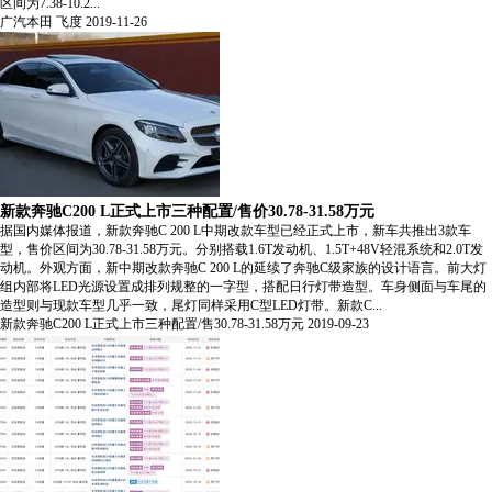
区间为7.38-10.2...
广汽本田
飞度
2019-11-26
新款奔驰C200 L正式上市三种配置/售价30.78-31.58万元
据国内媒体报道，新款奔驰C 200 L中期改款车型已经正式上市，新车共推出3款车
型，售价区间为30.78-31.58万元。分别搭载1.6T发动机、1.5T+48V轻混系统和2.0T发
动机。外观方面，新中期改款奔驰C 200 L的延续了奔驰C级家族的设计语言。前大灯
组内部将LED光源设置成排列规整的一字型，搭配日行灯带造型。车身侧面与车尾的
造型则与现款车型几乎一致，尾灯同样采用C型LED灯带。新款C...
新款奔驰C200 L正式上市三种配置/售30.78-31.58万元
2019-09-23