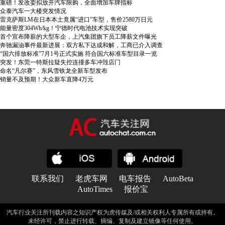
重磅！发改委拟放开汽车限购，全面增加车牌指标
众泰汽车一大楼突发情况
雷克萨斯LM在日本本土竟属“进口”车型，售价2580万日元
能量密度304Wh/kg！宁德时代电池技术实现突破
首个宣布降薪的大型车企，上汽集团旗下员工降薪文件曝光
奔驰漏油事件最新进展：双方私下达成和解，工商已介入调查
“国六排放标准”7月1号正式实施 符合国六标准车型目录一览
突发！东莞一特斯拉疑失控连撞多车冲毁店门
命名“凡尔赛”，东风雪铁龙全新车型发布
销量不及预期！大众新车直降4万元
联系我们
老虎车网
电车报告
AutoBeta
AutoTimes
报价宝
汽车行业关注所刊载内容之知识产权为虎传媒及/或相关权利人专属所有或持有。
未经许可，禁止进行转载、摘编、复制及建立镜像等任何使用。