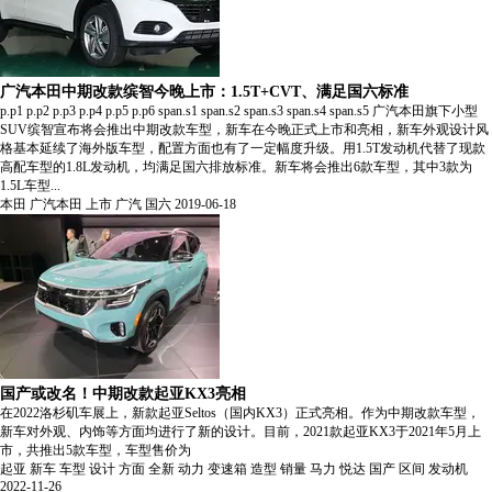
广汽本田中期改款缤智今晚上市：1.5T+CVT、满足国六标准
p.p1 p.p2 p.p3 p.p4 p.p5 p.p6 span.s1 span.s2 span.s3 span.s4 span.s5 广汽本田旗下小型
SUV缤智宣布将会推出中期改款车型，新车在今晚正式上市和亮相，新车外观设计风
格基本延续了海外版车型，配置方面也有了一定幅度升级。用1.5T发动机代替了现款
高配车型的1.8L发动机，均满足国六排放标准。新车将会推出6款车型，其中3款为
1.5L车型...
本田
广汽本田
上市
广汽
国六
2019-06-18
国产或改名！中期改款起亚KX3亮相
在2022洛杉矶车展上，新款起亚Seltos（国内KX3）正式亮相。作为中期改款车型，
新车对外观、内饰等方面均进行了新的设计。目前，2021款起亚KX3于2021年5月上
市，共推出5款车型，车型售价为
起亚
新车
车型
设计
方面
全新
动力
变速箱
造型
销量
马力
悦达
国产
区间
发动机
2022-11-26