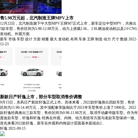
售5.98万元起，北汽制造王牌MPV上市
12月22日，北汽制造旗下中大型MPV王牌M7正式上市，新车定位中型MPV，共推出
5款车型，售价区间为5.98-12.88万元，动力上搭载1.6L、2.0L燃油发动机以及2.0 CNG
发动机。外观方面
新车
市场
车型
设计
方面
销量
最大
发动机
布局
车身
王牌
制造
动力
尺寸
数据
2022-
12-23
新款日产轩逸上市，部分车型取消售价调整
9月15日，东风日产新款轩逸正式上市。具体来看，2022款轩逸推出四款车型，售价
区间为11.90-14.49万元，其中顶配奢享版相比于2021年车型售价上涨了1900元。2022
款轩逸经典推出三款车型，售价区间为9.98-11.86万元，取消手动豪华版车型。作为年
度改款车型，轩逸和轩逸·经典在外观、内饰、动力系统等方面与老款车型保持一致。
首先来看2022款轩逸，新车在外观和内饰设计层面基本延续自2...
轩逸
2021-09-15