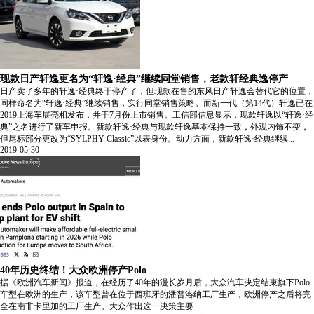
现款日产轩逸更名为“轩逸·经典”继续同堂销售，老款轩经典逸停产
日产卖了多年的轩逸·经典终于停产了，但现款在售的东风日产轩逸会替代它的位置，
同样命名为“轩逸·经典”继续销售，实行同堂销售策略。而新一代（第14代）轩逸已在
2019上海车展亮相发布，并于7月份上市销售。工信部信息显示，现款轩逸以“轩逸·经
典”之名进行了新车申报。新款轩逸·经典与现款轩逸基本保持一致，外观内饰不变，
但尾标部分更改为“SYLPHY Classic”以表身份。动力方面，新款轩逸·经典继续...
2019-05-30
40年历史终结！大众欧洲停产Polo
据《欧洲汽车新闻》报道，在经历了40年的漫长岁月后，大众汽车决定结束旗下Polo
车型在欧洲的生产，该车型曾在位于西班牙的潘普洛纳工厂生产，欧洲停产之后将完
全在南非卡里加的工厂生产。大众作出这一决策主要