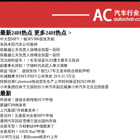
最新24H热点
更多24H热点
>
中大型MPV！银河V900首发亮相
东风本田汽车公司换帅
前极越公关负责人徐继业加盟一亩田
前极越公关负责人徐继业加盟一亩田
无法按时提车！！长安深蓝SL03遭大量车主投诉
副董事长辞职！宁德时代高层人事大调整
权益“缩水”、虚假宣传？智己L7车主发布联合维权声明
长城魏摩卡DHT-PHEV公布售价 29.9-31.5万元
特斯拉将Cybertruck电动货车生产上市时间推迟到2023年初
小米集团任命于立国担任小米汽车副总裁兼小米汽车北京总部政委
最新
环游者！捷途全新纯电SUV申报
家越07内饰发布
上汽集团7月销量发布！
星光M！五菱星光全新MPV申报
通用汽车回应雪佛兰退出国内市场
全新车型！方程豹钛9申报图来了
全新系列！AION Ray7申报
14.99万元起！新款smart精灵#1上市