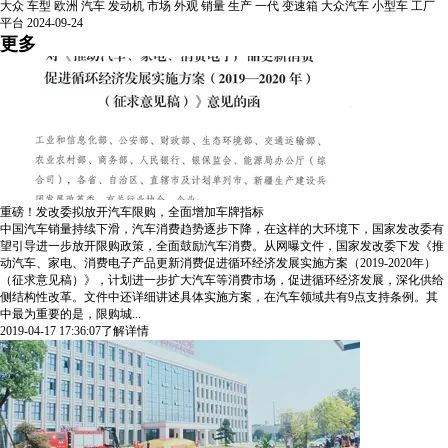
大众
车型
欧洲
汽车
发动机
市场
外观
销量
生产
一代
变速箱
大众汽车
小型车
工厂
平台
2024-09-24
更多
重磅！发改委拟放开汽车限购，全面增加车牌指标
中国汽车销量持续下滑，汽车消费趋势逐步下降，在这样的大环境下，国家发改委有
望引导进一步放开限购政策，全面鼓励汽车消费。从网曝文件，国家发改委下发《推
动汽车、家电、消费电子产品更新消费促进循环经济发展实施方案（2019-2020年）
（征求意见稿）》，计划进一步扩大汽车等消费市场，促进循环经济发展，深化供给
侧结构性改革。文件中还详细讲述具体实施方案，在汽车领域共有9点支持条例。其
中最为重要的是，限购城...
2019-04-17 17:36:07
了解详情