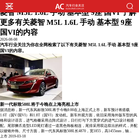
您的位置:
主页
>
汽车行业关注热门内容
>
菱智 M5L 1.6L 手动 基本型 9座 国VI 了解
更多有关菱智 M5L 1.6L 手动 基本型 9座
国VI的内容
2026-08-08
汽车行业关注为你在全网检索了以下有关菱智 M5L 1.6L 手动 基本型 9座
国VI的内容。
新一代标致508L将于今晚在上海亮相上市
据消息称，新一代东风标致508L将于今晚8:00在上海正式上市，新车预计将搭载
1.6T（国V/国VI）和1.8T（国VI）发动机。新车外观方面，依旧采用海外版车型的风
格和设计语言，进气格栅采用点阵式设计，日行灯与下方贯穿式的进气口设计相搭
配。尾部狮爪造型LED尾灯通过一道黑色饰板相连，尾排采用双边双出的样式，并配
以镀铬外饰。尺寸方面，新一代东风标致508L长4870，宽1855，高1455mm，轴...
上市
2019-03-18