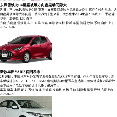
东风雪铁龙C4世嘉被曝方向盘晃动间隙大
近日，不少东风雪铁龙C4世嘉车主在车质网反映东风雪铁龙C4世嘉存在转向系统、方
向盘晃动间隙大等问题。从投诉的车型来看，大多集中在C4世嘉2016款 1.6L 手动 豪
华型、2016款 1.6L 自动
方向
方向盘
雪铁龙
车主
东风
世嘉
间隙
转向柱
投诉
车型
问题
故障
系统
自由
上下
2022-11-16
新款丰田YARIS官图发布！
2月20日，丰田汽车对外发布了海外版新款YARIS车型官图。作为年度改款车型，新
车继续提供X、Z、G、Z URBANO特别版共4种配置车型选择，整体外观和内饰设计
基本延用了老款车型的设计风格，采用丰田
车型
新车
丰田
动力
系统
选择
变速箱
发动机
市场
手动
消费者
消费
设计
方面
汽油
2026-02-21