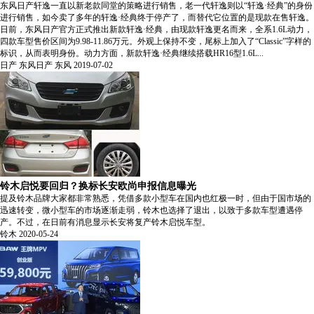
东风日产轩逸一直以新老款同堂的策略进行销售，老一代轩逸则以“轩逸·经典”的身份
进行销售，如今卖了多年的轩逸·经典终于停产了，而替代它位置的是现款在售轩逸。
日前，东风日产官方正式推出新款轩逸·经典，由现款轩逸更名而来，全系1.6L动力，
四款车型售价区间为9.98-11.86万元。外观上保持不变，尾标上加入了“Classic”字样的
标识，从而表明身份。动力方面，新款轩逸·经典继续搭载HR16型1.6L...
日产
东风日产
东风
2019-07-02
铃木启悦要回归？换标长安欧尚申报信息曝光
提及铃木品牌大家都非常熟悉，凭借多款小型车在国内也红极一时，但由于国市场的
迅速转变，微小型车的市场逐渐走弱，铃木也选择了退出，以致于多款车型遭遇停
产。不过，在日前有消息显示长安将复产铃木启悦车型。
铃木
2020-05-24