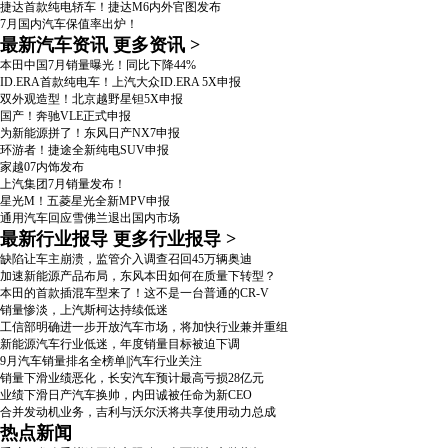
捷达首款纯电轿车！捷达M6内外官图发布
7月国内汽车保值率出炉！
最新汽车资讯
更多资讯
>
本田中国7月销量曝光！同比下降44%
ID.ERA首款纯电车！上汽大众ID.ERA 5X申报
双外观造型！北京越野星钽5X申报
国产！奔驰VLE正式申报
为新能源拼了！东风日产NX7申报
环游者！捷途全新纯电SUV申报
家越07内饰发布
上汽集团7月销量发布！
星光M！五菱星光全新MPV申报
通用汽车回应雪佛兰退出国内市场
最新行业报导
更多行业报导
>
缺陷让车主崩溃，监管介入调查召回45万辆奥迪
加速新能源产品布局，东风本田如何在质量下转型？
本田的首款插混车型来了！这不是一台普通的CR-V
销量惨淡，上汽斯柯达持续低迷
工信部明确进一步开放汽车市场，将加快行业兼并重组
新能源汽车行业低迷，年度销量目标被迫下调
9月汽车销量排名全榜单||汽车行业关注
销量下滑业绩恶化，长安汽车预计最高亏损28亿元
业绩下滑日产汽车换帅，内田诚被任命为新CEO
合并发动机业务，吉利与沃尔沃将共享使用动力总成
热点新闻