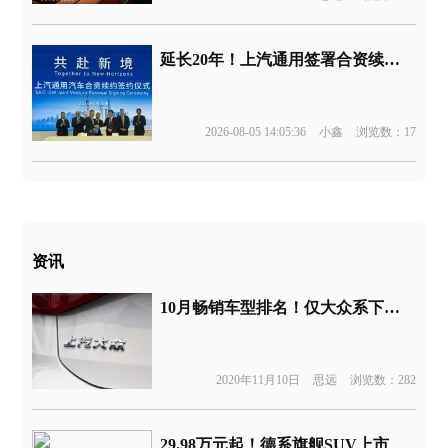
延长20年！上汽通用签署合资续约协议
2026-08-05 14:05:36
小鑫
浏览数：17
资讯
10月畅销车型排名！仅大众系下滑明显，五菱进轿车总榜
2020年11月10日
思远
浏览数：282
29.98万元起！德系旗舰SUV上市