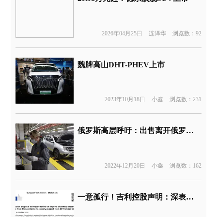
2026年04月25日
连泽华
浏览数：92
魏牌高山DHT-PHEV上市
2023年10月18日
小鑫
浏览数：231
俄罗斯高层呼吁：出售离开俄罗斯的汽车生产商工厂给中国品牌
2022年12月20日
小鑫
浏览数：162
一意孤行！吉利控股声明：深表失望