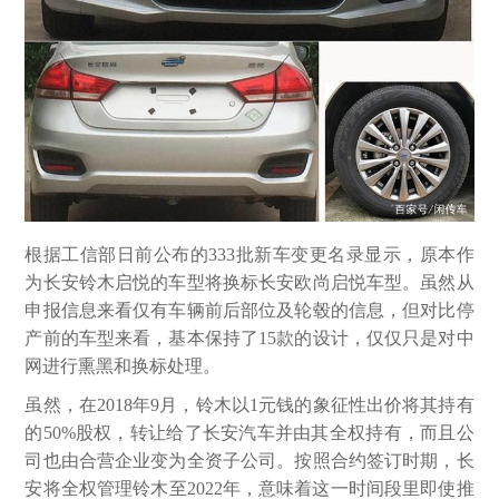
根据工信部日前公布的333批新车变更名录显示，原本作
为长安铃木启悦的车型将换标长安欧尚启悦车型。虽然从
申报信息来看仅有车辆前后部位及轮毂的信息，但对比停
产前的车型来看，基本保持了15款的设计，仅仅只是对中
网进行熏黑和换标处理。
虽然，在2018年9月，铃木以1元钱的象征性出价将其持有
的50%股权，转让给了长安汽车并由其全权持有，而且公
司也由合营企业变为全资子公司。按照合约签订时期，长
安将全权管理铃木至2022年，意味着这一时间段里即使推