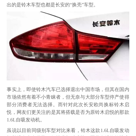
出的是铃木车型也都是长安的“换壳”车型。
事实上，即使铃木汽车已选择退出中国市场，但其在国内
市场依然有着不小青睐者，但无奈与大部分车型停产使得
部分消费者无法选择。而针对此次长安欧尚换标铃木启
悦，网友们更关注的是其将搭载是否为原铃木启悦的那款
1.6L自吸发动机。
虽说以目前同级别车型对比来看，铃木这款1.6L自吸发动