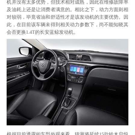
机并没有太多优势，但技术相对成熟，因此在维修故障率
及油耗上还是让消费者满意的。相比之下，动力方面则相
对较弱，毕竟省油和舒适性才是该发动机的主要优势。因
此，在目前该车辆未得到相关动力参数下，尚不能知晓其
会否更换1.4T的长安蓝鲸发动机。
根据目前透露的车型外观来看，猜测将延续15款铃木启悦