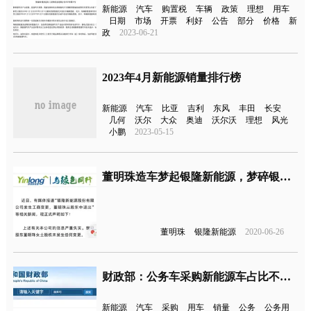
新能源
汽车
购置税
车辆
政策
理想
用车
日期
市场
开票
利好
公告
部分
价格
新
政
2023-06-21
2023年4月新能源销量排行榜
新能源
汽车
比亚
吉利
东风
丰田
长安
几何
沃尔
大众
奥迪
沃尔沃
理想
风光
小鹏
2023-05-15
董明珠造车梦起银隆新能源，梦碎银隆新能源？
董明珠
银隆新能源
2020-06-26
财政部：公务车采购新能源车占比不低于30%
新能源
汽车
采购
用车
销量
公务
公务用