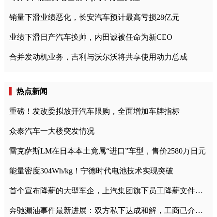
销量下滑业绩恶化，长安汽车预计最高亏损28亿元
业绩下滑日产汽车换帅，内田诚被任命为新CEO
合并发动机业务，吉利与沃尔沃将共享使用动力总成
热点新闻
重磅！发改委拟放开汽车限购，全面增加车牌指标
众泰汽车一大楼突发情况
雷克萨斯LM在日本本土竟属“进口”车型，售价2580万日元
能量密度304Wh/kg！宁德时代电池技术实现突破
首个宣布降薪的大型车企，上汽集团旗下员工降薪文件曝光
奔驰漏油事件最新进展：双方私下达成和解，工商已介入调查