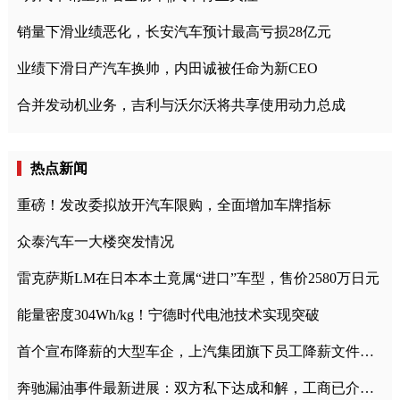
销量下滑业绩恶化，长安汽车预计最高亏损28亿元
业绩下滑日产汽车换帅，内田诚被任命为新CEO
合并发动机业务，吉利与沃尔沃将共享使用动力总成
热点新闻
重磅！发改委拟放开汽车限购，全面增加车牌指标
众泰汽车一大楼突发情况
雷克萨斯LM在日本本土竟属“进口”车型，售价2580万日元
能量密度304Wh/kg！宁德时代电池技术实现突破
首个宣布降薪的大型车企，上汽集团旗下员工降薪文件曝光
奔驰漏油事件最新进展：双方私下达成和解，工商已介入调查