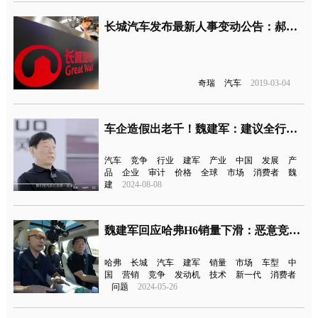
长城汽车发布最新人事变动公告：郝建军、刘智丰不再履职另有原因
奇瑞
汽车
2019-03-04
车企造假出老千！魏建军：建议全行业审计
汽车
竞争
行业
建军
产业
中国
发展
产
品
企业
审计
价格
全球
市场
消费者
魏
建
2024-08-08
魏建军回应哈弗H6销量下滑：恶意竞争带来混乱
哈弗
长城
汽车
建军
销量
市场
车型
中
国
营销
竞争
发动机
技术
新一代
消费者
问题
2024-05-26