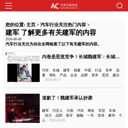
您的位置:
主页
>
汽车行业关注热门内容
>
建军 了解更多有关建军的内容
2026-08-08
汽车行业关注为你在全网检索了以下有关建军的内容。
内卷是恶意竞争！长城魏建军：长城不怕跌出前十
汽车
长城
建军
销量
中国
行业
竞争
流
量
增长
产品
企业
品牌
资本
恶意
建议
2024-09-13
道歉了！魏建军承认抄袭
建军
代言人
方面
汽车
网友
车型
车身
动力
品牌
新车
旗舰
一车
宣传
豪华
个
人
2026-03-06