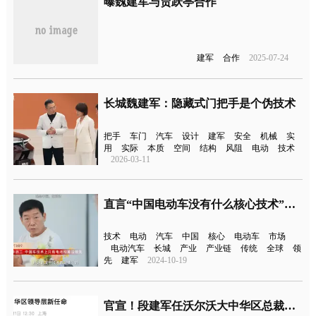
曝魏建军与贾跃亭合作
建军
合作
2025-07-24
长城魏建军：隐藏式门把手是个伪技术
把手
车门
汽车
设计
建军
安全
机械
实
用
实际
本质
空间
结构
风阻
电动
技术
2026-03-11
直言“中国电动车没有什么核心技术”！魏建军被批
技术
电动
汽车
中国
核心
电动车
市场
电动汽车
长城
产业
产业链
传统
全球
领
先
建军
2024-10-19
官宣！段建军任沃尔沃大中华区总裁兼CEO