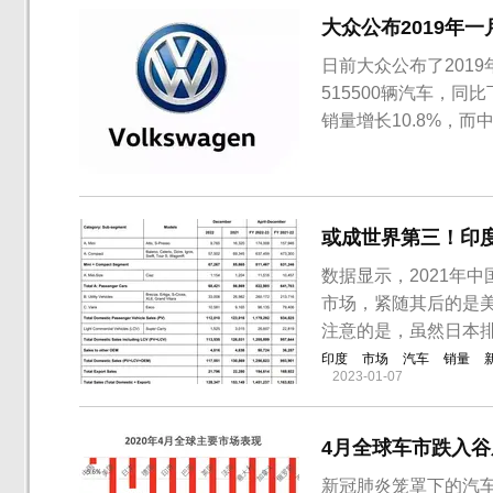
大众公布2019年
日前大众公布了201
515500辆汽车，同
销量增长10.8%，而
幅度下滑。以下是大众
众品牌在欧洲市场的交
11220...
或成世界第三！印
数据显示，2021年
市场，紧随其后的是美
注意的是，虽然日本
印度
市场
汽车
销量
2023-01-07
4月全球车市跌入
​新冠肺炎笼罩下的汽