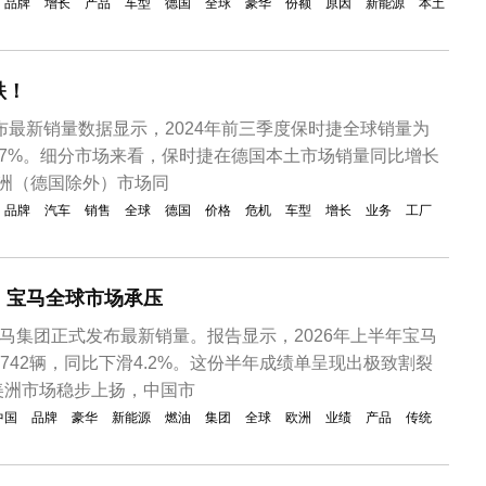
品牌
增长
产品
车型
德国
全球
豪华
份额
原因
新能源
本土
跌！
发布最新销量数据显示，2024年前三季度保时捷全球销量为
比下滑7%。细分市场来看，保时捷在德国本土市场销量同比增长
在欧洲（德国除外）市场同
品牌
汽车
销售
全球
德国
价格
危机
车型
增长
业务
工厂
！宝马全球市场承压
宝马集团正式发布最新销量。报告显示，2026年上半年宝马
6,742辆，同比下滑4.2%。这份半年成绩单呈现出极致割裂
美洲市场稳步上扬，中国市
中国
品牌
豪华
新能源
燃油
集团
全球
欧洲
业绩
产品
传统