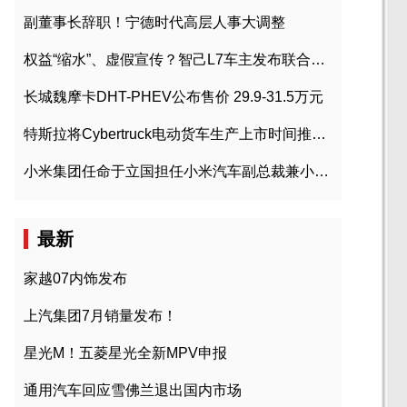
副董事长辞职！宁德时代高层人事大调整
权益“缩水”、虚假宣传？智己L7车主发布联合维权声明
长城魏摩卡DHT-PHEV公布售价 29.9-31.5万元
特斯拉将Cybertruck电动货车生产上市时间推迟到2023年初
小米集团任命于立国担任小米汽车副总裁兼小米汽车北京总部政委
最新
家越07内饰发布
上汽集团7月销量发布！
星光M！五菱星光全新MPV申报
通用汽车回应雪佛兰退出国内市场