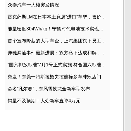
众泰汽车一大楼突发情况
雷克萨斯LM在日本本土竟属“进口”车型，售价2580万日元
能量密度304Wh/kg！宁德时代电池技术实现突破
首个宣布降薪的大型车企，上汽集团旗下员工降薪文件曝光
奔驰漏油事件最新进展：双方私下达成和解，工商已介入调查
“国六排放标准”7月1号正式实施 符合国六标准车型目录一览
突发！东莞一特斯拉疑失控连撞多车冲毁店门
命名“凡尔赛”，东风雪铁龙全新车型发布
销量不及预期！大众新车直降4万元