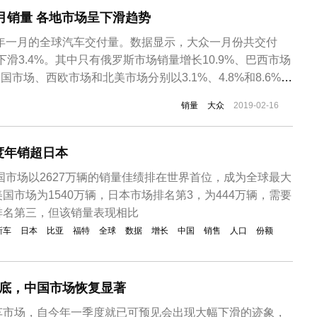
一月销量 各地市场呈下滑趋势
9年一月的全球汽车交付量。数据显示，大众一月份共交付
比下滑3.4%。其中只有俄罗斯市场销量增长10.9%、巴西市场
中国市场、西欧市场和北美市场分别以3.1%、4.8%和8.6%的
汽车2019年一月份各地区市场的交货情况：可以看出，大
销量
大众
2019-02-16
付量为131300辆，同比下滑3%；西欧市场交付量则为
度年销超日本
中国市场以2627万辆的销量佳绩排在世界首位，成为全球最大
国市场为1540万辆，日本市场排名第3，为444万辆，需要
排名第三，但该销量表现相比
新车
日本
比亚
福特
全球
数据
增长
中国
销售
人口
份额
谷底，中国市场恢复显著
车市场，自今年一季度就已可预见会出现大幅下滑的迹象，