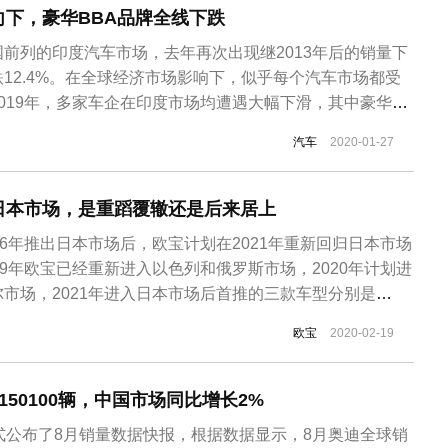
下，豪华BBA品牌全线下跌
国前列的印度汽车市场，去年再次出现继2013年后的销量下
12.4%。在全球经济市场影响下，似乎每个汽车市场都受
019年，多家车企在印度市场均遭遇大幅下滑，其中豪华品
汽车
2020-01-27
日本市场，是重蹈覆辙还是后来居上
06年推出日本市场后，欧宝计划在2021年重新回归日本市场
19年欧宝已经重新进入以色列和俄罗斯市场，2020年计划进
市场，2021年进入日本市场后首推的三款车型分别是
andland X紧凑型SUV和Combo Life CDV。三款车型均以
欧宝
2020-02-19
rsa将以纯电动的方式进入日本市场发展，并赋予一个全...
50100辆，中国市场同比增长2%
式公布了8月销量数据快报，根据数据显示，8月奥迪全球销