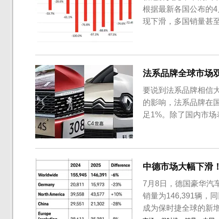
根据最新各国公布的
现下滑，多国销量甚
法系品牌全球市场
要说到法系品牌相信
的影响，法系品牌在
足1%。除了国内市
步萎缩。
中德市场大幅下滑
7月8日，德国豪华汽
销量为146,391
成为保时捷全球的新