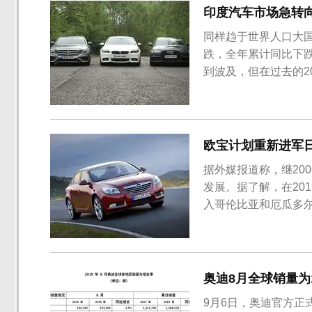
印度汽车市场急转向
​同样趋于世界人口大
跌，全年累计同比下跌
到波及，但在过去的2
牌BBA全线下滑。
欧宝计划重新进军
据外媒报道称，继20
发展。据了解，在20
入哥伦比亚和厄瓜多尔
Corsa小型掀背车、Gr
纯电动的方式进入，Co
奥迪8月全球销量为1
9月6日，奥迪官方正