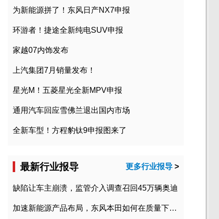
为新能源拼了！东风日产NX7申报
环游者！捷途全新纯电SUV申报
家越07内饰发布
上汽集团7月销量发布！
星光M！五菱星光全新MPV申报
通用汽车回应雪佛兰退出国内市场
全新车型！方程豹钛9申报图来了
最新行业报导
更多行业报导
>
缺陷让车主崩溃，监管介入调查召回45万辆奥迪
加速新能源产品布局，东风本田如何在质量下转型？