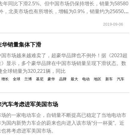
较去年同比下滑2.5%。但中国市场仍保持增长，销量为58580
，北美市场也有所增长，增幅为0.9%，销量约为25650
全球范围内销量下滑的原因是，去年8月，库存车型出清大幅
2019-09-06
是在欧洲市场。受此影响，欧洲本土市场在今年8月的销量下
在华销量集体下滑
国市场越来越难卖了，超豪华品牌也不例外！据《2023超
量》显示，多个豪华品牌在中国市场销量呈现下滑状态。数
捷全球销量为320,221辆，同比
增长
全球
兰博
基尼
豪华
品牌
最大
电动
地区
新车
汽车
来汽车考虑进军美国市场
市场的一家电动车企，自销量不断提高已稳定了当地电动市
为国内新势力车企的蔚来也向进入该市场“分一杯羹”。近
来也将考虑进军美国市场。