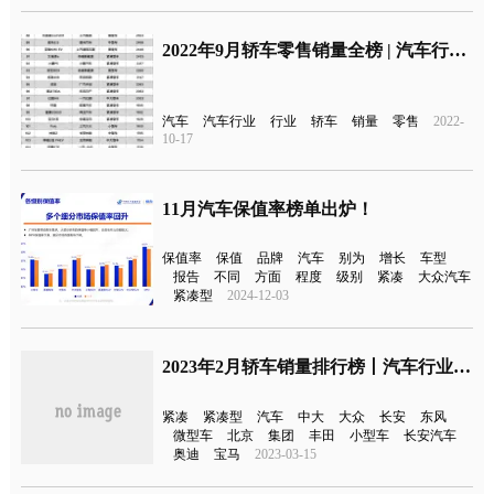
2022年9月轿车零售销量全榜 | 汽车行业关注
汽车
汽车行业
行业
轿车
销量
零售
2022-
10-17
11月汽车保值率榜单出炉！
保值率
保值
品牌
汽车
别为
增长
车型
报告
不同
方面
程度
级别
紧凑
大众汽车
紧凑型
2024-12-03
2023年2月轿车销量排行榜丨汽车行业关注
紧凑
紧凑型
汽车
中大
大众
长安
东风
微型车
北京
集团
丰田
小型车
长安汽车
奥迪
宝马
2023-03-15