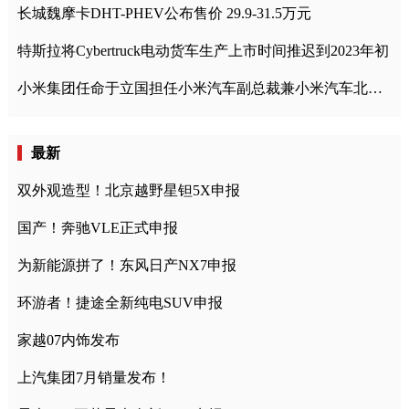
长城魏摩卡DHT-PHEV公布售价 29.9-31.5万元
特斯拉将Cybertruck电动货车生产上市时间推迟到2023年初
小米集团任命于立国担任小米汽车副总裁兼小米汽车北京总部政委
最新
双外观造型！北京越野星钽5X申报
国产！奔驰VLE正式申报
为新能源拼了！东风日产NX7申报
环游者！捷途全新纯电SUV申报
家越07内饰发布
上汽集团7月销量发布！