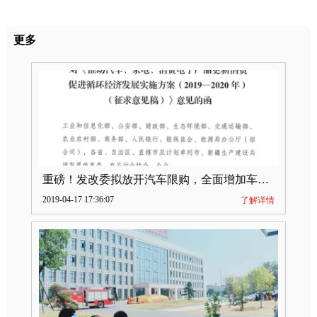
更多
重磅！发改委拟放开汽车限购，全面增加车牌指标
2019-04-17 17:36:07
了解详情