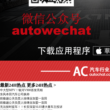
最新24H热点
更多24H热点
>
中大型MPV！银河V900首发亮相
东风本田汽车公司换帅
前极越公关负责人徐继业加盟一亩田
前极越公关负责人徐继业加盟一亩田
无法按时提车！！长安深蓝SL03遭大量车主投诉