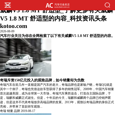
您的位置:
主页
>
汽车行业关注热门内容
>
威麟V5 1.8 MT 舒适型_了解更多有关威麟
V5 1.8 MT 舒适型的内容_科技资讯头条
kotoo.com
2026-08-09
汽车行业关注为你在全网检索了以下有关威麟V5 1.8 MT 舒适型的内容。
奇瑞斥资150亿元投入的观致品牌，如今销量却为负数
奇瑞汽车在前几年一直都是国产汽车的老大，奇瑞品牌也是家喻户晓，奇瑞QQ就是
其中一个例子，奇瑞也凭借这款车型获得了多年的销售冠军。2009年，中国汽车销量
首次超越美国，成为全球第一大市场，奇瑞汽车乘胜追击，打造自主国际品牌，于
是，瑞麒和威麟正式诞生。但是，十年后的今天，瑞麒和威麟两个品牌已经销声匿
迹，但是这并不代表奇瑞放弃高端品牌的发展。2013年，观致以奇瑞品牌的身份正式
亮相，并带来了首款轿车观致...
奇瑞
销量
品牌
2019-08-17