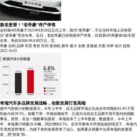
新老更替！“老帝豪”停产停售
吉利第4代帝豪于2021年8月28日正式上市，取代“老帝豪”，不过当时市场上仍有部
分“老帝豪”库存在售。近日，老款帝豪已经彻底停产停售，目前第4代帝豪有6款车型
在售，售价区间6.99-8.89万元，完
帝豪
吉利
品牌
车型
售价
区间
发动机
新车
最大
全新
变速箱
方面
功率
动力
扭矩
2022-10-05
奇瑞汽车多品牌发展战略，创新发展打造高端
据中汽协统计的数据显示，今年上半年，自主品牌市场占比由去年同期的43.4%下滑
到如今的39.5%。销量下滑，市场份额收窄，已成为当前自主品牌不得不面对的残酷
事实。然而，在这一残酷事实面前，奇瑞发布了上半年数据，数据显示，今年上半
年，奇瑞累计销量28.45辆，同比增长8.5%。在车市整体大环境低迷的情况下，奇瑞汽
车竟然逆势增长，为接下来的发展带来了信心。如果要从销量中法系奇瑞的发展现
状，用“惊喜”和...