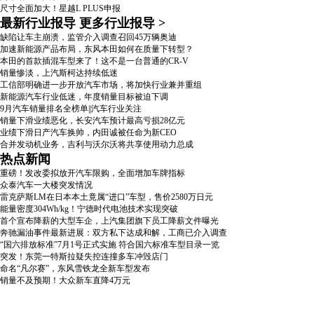
尺寸全面加大！星越L PLUS申报
最新行业报导
更多行业报导
>
缺陷让车主崩溃，监管介入调查召回45万辆奥迪
加速新能源产品布局，东风本田如何在质量下转型？
本田的首款插混车型来了！这不是一台普通的CR-V
销量惨淡，上汽斯柯达持续低迷
工信部明确进一步开放汽车市场，将加快行业兼并重组
新能源汽车行业低迷，年度销量目标被迫下调
9月汽车销量排名全榜单||汽车行业关注
销量下滑业绩恶化，长安汽车预计最高亏损28亿元
业绩下滑日产汽车换帅，内田诚被任命为新CEO
合并发动机业务，吉利与沃尔沃将共享使用动力总成
热点新闻
重磅！发改委拟放开汽车限购，全面增加车牌指标
众泰汽车一大楼突发情况
雷克萨斯LM在日本本土竟属“进口”车型，售价2580万日元
能量密度304Wh/kg！宁德时代电池技术实现突破
首个宣布降薪的大型车企，上汽集团旗下员工降薪文件曝光
奔驰漏油事件最新进展：双方私下达成和解，工商已介入调查
“国六排放标准”7月1号正式实施 符合国六标准车型目录一览
突发！东莞一特斯拉疑失控连撞多车冲毁店门
命名“凡尔赛”，东风雪铁龙全新车型发布
销量不及预期！大众新车直降4万元