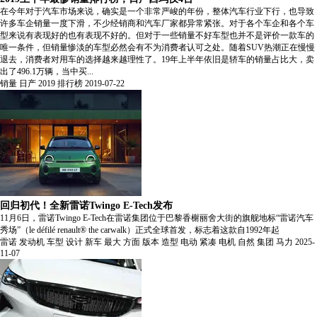
在今年对于汽车市场来说，确实是一个非常严峻的年份，整体汽车行业下行，也导致
许多车企销量一度下滑，不少经销商和汽车厂家都异常紧张。对于各个车企和各个车
型来说有表现好的也有表现不好的。但对于一些销量不好车型也并不是评价一款车的
唯一条件，但销量惨淡的车型必然会有不为消费者认可之处。随着SUV热潮正在慢慢
退去，消费者对用车的选择越来越理性了。19年上半年依旧是轿车的销量占比大，卖
出了496.1万辆，当中买...
销量
日产
2019
排行榜
2019-07-22
回归初代！全新雷诺Twingo E-Tech发布
11月6日，雷诺Twingo E-Tech在雷诺集团位于巴黎香榭丽舍大街的旗舰地标“雷诺汽车
秀场”（le défilé renault® the carwalk）正式全球首发，标志着这款自1992年起
雷诺
发动机
车型
设计
新车
最大
方面
版本
造型
电动
紧凑
电机
自然
集团
马力
2025-
11-07