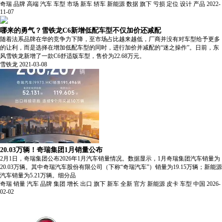
奇瑞
品牌
高端
汽车
车型
市场
新车
轿车
新能源
数据
旗下
亏损
定位
设计
产品
2022-
11-07
哪来的勇气？雪铁龙C6新增低配车型不仅加价还减配
随着法系品牌在华的竞争力下降，至市场占比越来越低，厂商并没有对车型给予更多
的让利，而是选择在增加低配车型的同时，进行加价并减配的“迷之操作”。日前，东
风雪铁龙新增了一款C6舒适版车型，售价为22.68万元。
雪铁龙
2021-03-08
20.03万辆！奇瑞集团1月销量公布
2月1日，奇瑞集团公布2026年1月汽车销量情况。数据显示，1月奇瑞集团汽车销量为
20.03万辆。其中奇瑞汽车股份有限公司（下称“奇瑞汽车”）销量为19.15万辆；新能源
汽车销量为5.21万辆。细分品
奇瑞
销量
汽车
品牌
集团
增长
出口
旗下
新车
全新
官方
新能源
皮卡
车型
中国
2026-
02-02