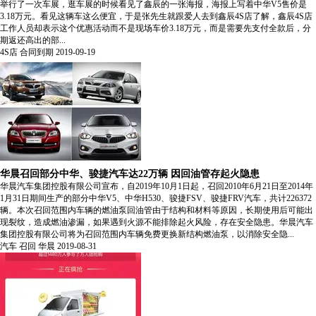
举行了一次车展，逛车展的时候看见了鑫辰的一张海报，海报上写着中华V5售价是
3.18万元。看见这辆车这么便宜，于是张先生就跟爱人去到鑫辰4S店了解，鑫辰4S店
工作人员却表示这个优惠活动而不是现场车价3.18万元，而是需要先支付全款后，分
期返还高出的部...
4S店
合同到期
2019-09-19
华晨召回部分中华、骏捷汽车达22万辆 因回油管存起火隐患
华晨汽车集团控股有限公司宣布，自2019年10月1日起，召回2010年6月21日至2014年
1月31日期间生产的部分中华V5、中华H530、骏捷FSV、骏捷FRV汽车，共计226372
辆。本次召回范围内车辆的燃油泵回油管由于结构和材料等原因，长期使用后可能出
现裂纹，造成燃油渗漏，如果遇到火源不能排除起火风险，存在安全隐患。华晨汽车
集团控股有限公司将为召回范围内车辆免费更换新结构燃油泵，以消除安全隐...
汽车
召回
华晨
2019-08-31