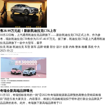
售28.99万元起！新款凯迪拉克CT6上市
10月22日晚，上汽通用凯迪拉克品牌旗下——新款凯迪拉克CT6正式上市。作为参
考，现款凯迪拉克CT6售价为35.97-46.97万元。据了解，凯迪拉克CT6是上汽通用凯迪
拉克品牌旗下一款中大型车，最早
拉克
凯迪
凯迪拉克
车型
新车
品牌
销量
部分
设计
全新
内饰
整体
格栅
系统
中大
2025-10-22
奇瑞全新高端品牌曝光
11月5日，奇瑞招标发布的一则“②2022年奇瑞新能源新品牌预热期整合营销采购项
目”消息引发大家关注，内容显示，根据公司战略规划拟于明年进行新企业品牌及产
品品牌的发布。此外，奇瑞旗下新高端品牌将于11