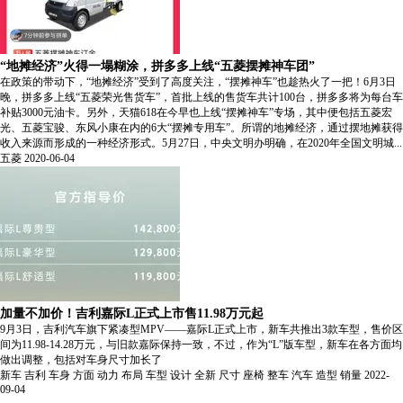
“地摊经济”火得一塌糊涂，拼多多上线“五菱摆摊神车团”
在政策的带动下，“地摊经济”受到了高度关注，“摆摊神车”也趁热火了一把！6月3日
晚，拼多多上线“五菱荣光售货车”，首批上线的售货车共计100台，拼多多将为每台车
补贴3000元油卡。另外，天猫618在今早也上线“摆摊神车”专场，其中便包括五菱宏
光、五菱宝骏、东风小康在内的6大“摆摊专用车”。所谓的地摊经济，通过摆地摊获得
收入来源而形成的一种经济形式。5月27日，中央文明办明确，在2020年全国文明城...
五菱
2020-06-04
加量不加价！吉利嘉际L正式上市售11.98万元起
9月3日，吉利汽车旗下紧凑型MPV——嘉际L正式上市，新车共推出3款车型，售价区
间为11.98-14.28万元，与旧款嘉际保持一致，不过，作为“L”版车型，新车在各方面均
做出调整，包括对车身尺寸加长了
新车
吉利
车身
方面
动力
布局
车型
设计
全新
尺寸
座椅
整车
汽车
造型
销量
2022-
09-04