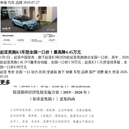
奇瑞
汽车
品牌
2019-07-27
起亚奕跑K3车型全国一口价！最高降4.45万元
1月1日，起亚中国宣布，旗下起亚K3和2026款起亚奕跑推出全国一口价。其中，2026
款起亚奕跑1.4L IVT趣享自动版，全国一口价5.59万元；起亚K3 1.5L舒适优享版，全
国一口价6.99万元
起亚
售价
全国
一口
动力
区间
变速箱
旗下
销量
车型
品牌
国产
消费
最大
舒适
2026-
01-03
更多