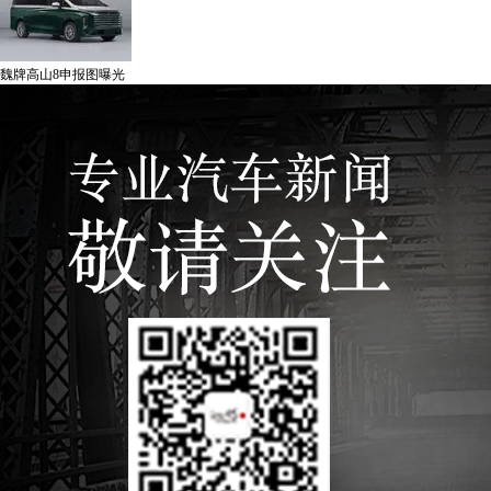
魏牌高山8申报图曝光