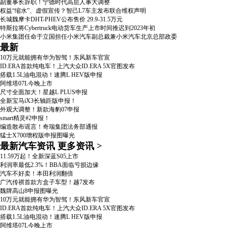
副董事长辞职！宁德时代高层人事大调整
权益“缩水”、虚假宣传？智己L7车主发布联合维权声明
长城魏摩卡DHT-PHEV公布售价 29.9-31.5万元
特斯拉将Cybertruck电动货车生产上市时间推迟到2023年初
小米集团任命于立国担任小米汽车副总裁兼小米汽车北京总部政委
最新
10万元就能拥有华为智驾！东风新车官宣
ID.ERA首款纯电车！上汽大众ID.ERA 5X官图发布
搭载1.5L油电混动！速腾L HEV版申报
阿维塔07L今晚上市
尺寸全面加大！星越L PLUS申报
全新宝马iX3长轴距版申报！
外观大调整！新款海豹07申报
smart精灵#2申报！
编造散布谣言！奇瑞集团法务部通报
猛士X700增程版申报图曝光
最新汽车资讯
更多资讯
>
11.59万起！全新深蓝S05上市
利润率最低2.3%！BBA面临亏损边缘
汽车不好卖！本田利润翻倍
广汽传祺首款方盒子车型！越7发布
魏牌高山8申报图曝光
10万元就能拥有华为智驾！东风新车官宣
ID.ERA首款纯电车！上汽大众ID.ERA 5X官图发布
搭载1.5L油电混动！速腾L HEV版申报
阿维塔07L今晚上市