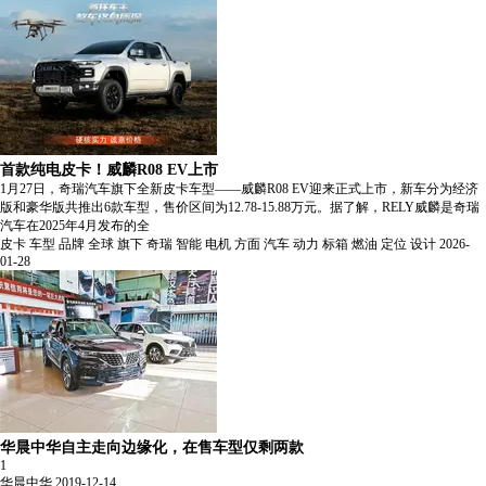
首款纯电皮卡！威麟R08 EV上市
1月27日，奇瑞汽车旗下全新皮卡车型——威麟R08 EV迎来正式上市，新车分为经济
版和豪华版共推出6款车型，售价区间为12.78-15.88万元。据了解，RELY威麟是奇瑞
汽车在2025年4月发布的全
皮卡
车型
品牌
全球
旗下
奇瑞
智能
电机
方面
汽车
动力
标箱
燃油
定位
设计
2026-
01-28
华晨中华自主走向边缘化，在售车型仅剩两款
1
华晨中华
2019-12-14