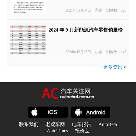
2021年01月04日
思远
浏览数：226
2024 年 9 月新能源汽车零售销量榜
2024年10月15日
小鑫
浏览数：143
更多资讯
>
联系我们
老虎车网
电车报告
AutoBeta
AutoTimes
报价宝