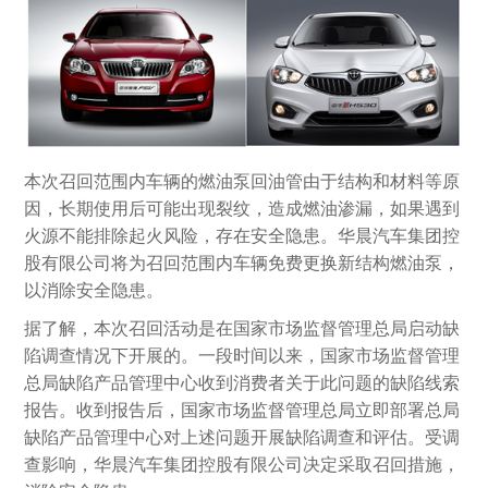
本次召回范围内车辆的燃油泵回油管由于结构和材料等原
因，长期使用后可能出现裂纹，造成燃油渗漏，如果遇到
火源不能排除起火风险，存在安全隐患。华晨汽车集团控
股有限公司将为召回范围内车辆免费更换新结构燃油泵，
以消除安全隐患。
据了解，本次召回活动是在国家市场监督管理总局启动缺
陷调查情况下开展的。一段时间以来，国家市场监督管理
总局缺陷产品管理中心收到消费者关于此问题的缺陷线索
报告。收到报告后，国家市场监督管理总局立即部署总局
缺陷产品管理中心对上述问题开展缺陷调查和评估。受调
查影响，华晨汽车集团控股有限公司决定采取召回措施，