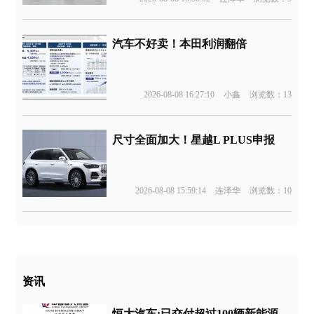
汽车不好卖！本田利润翻倍
2026-08-08 16:27:10
小鑫
浏览数：13
尺寸全面加大！星越L PLUS申报
2026-08-08 15:59:14
连泽华
浏览数：10
资讯
恒大汽车:已交付超过100辆新能源汽车