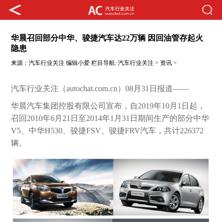
华晨召回部分中华、骏捷汽车达22万辆 因回油管存起火
隐患
来源：
汽车行业关注
编辑小爱
栏目导航:
汽车行业关注
>
资讯
>
汽车行业关注（autochat.com.cn）08月31日报道——
华晨汽车集团控股有限公司宣布，自2019年10月1日起，
召回2010年6月21日至2014年1月31日期间生产的部分中华
V5、中华H530、骏捷FSV、骏捷FRV汽车，共计226372
辆。