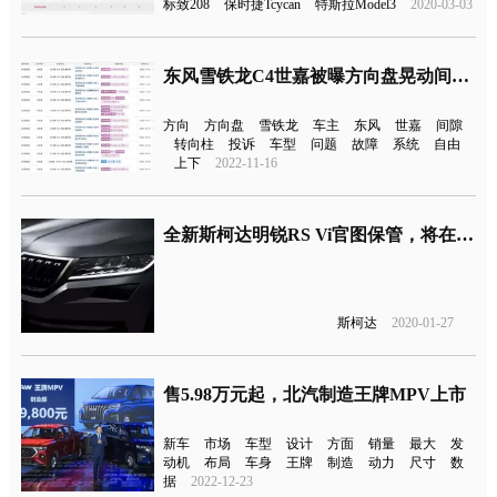
标致208
保时捷Tcycan
特斯拉Model3
2020-03-03
东风雪铁龙C4世嘉被曝方向盘晃动间隙大
方向
方向盘
雪铁龙
车主
东风
世嘉
间隙
转向柱
投诉
车型
问题
故障
系统
自由
上下
2022-11-16
全新斯柯达明锐RS Vi官图保管，将在第一季度正式亮相
斯柯达
2020-01-27
售5.98万元起，北汽制造王牌MPV上市
新车
市场
车型
设计
方面
销量
最大
发
动机
布局
车身
王牌
制造
动力
尺寸
数
据
2022-12-23