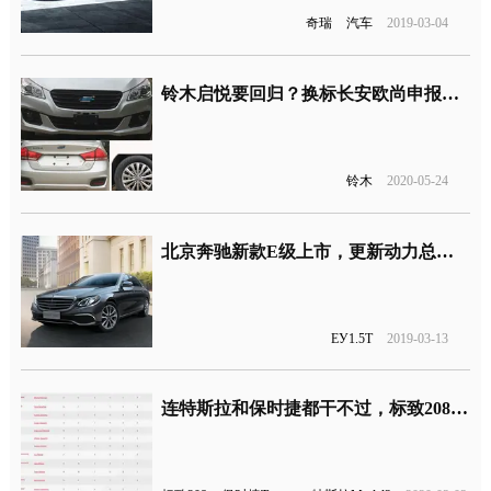
奇瑞
汽车
2019-03-04
铃木启悦要回归？换标长安欧尚申报信息曝光
铃木
2020-05-24
北京奔驰新款E级上市，更新动力总成入门版搭载1.5T四缸发动机
EУ1.5T
2019-03-13
连特斯拉和保时捷都干不过，标致208获得2020年度汽车大奖