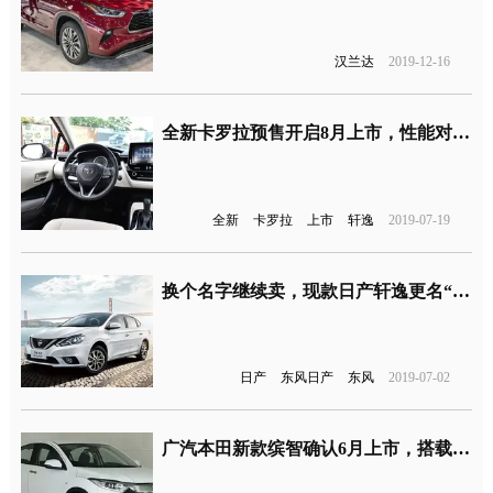
汉兰达
2019-12-16
全新卡罗拉预售开启8月上市，性能对标轩逸和朗逸
全新
卡罗拉
上市
轩逸
2019-07-19
换个名字继续卖，现款日产轩逸更名“轩逸·经典”同堂销售
日产
东风日产
东风
2019-07-02
广汽本田新款缤智确认6月上市，搭载本田1.5T发动机