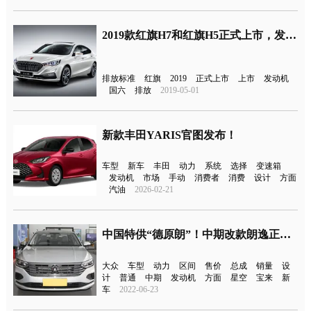
2019款红旗H7和红旗H5正式上市，发动机升级为国六排放标准
排放标准
红旗
2019
正式上市
上市
发动机
国六
排放
2019-05-01
新款丰田YARIS官图发布！
车型
新车
丰田
动力
系统
选择
变速箱
发动机
市场
手动
消费者
消费
设计
方面
汽油
2026-02-21
中国特供“德原朗”！中期改款朗逸正式上市
大众
车型
动力
区间
售价
总成
销量
设
计
普通
中期
发动机
方面
星空
宝来
新
车
2022-06-23