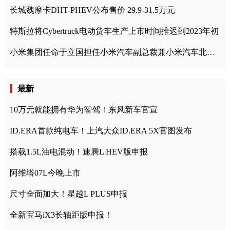
长城魏摩卡DHT-PHEV公布售价 29.9-31.5万元
特斯拉将Cybertruck电动货车生产上市时间推迟到2023年初
小米集团任命于立国担任小米汽车副总裁兼小米汽车北京总部政委
最新
10万元就能拥有华为智驾！东风新车官宣
ID.ERA首款纯电车！上汽大众ID.ERA 5X官图发布
搭载1.5L油电混动！速腾L HEV版申报
阿维塔07L今晚上市
尺寸全面加大！星越L PLUS申报
全新宝马iX3长轴距版申报！