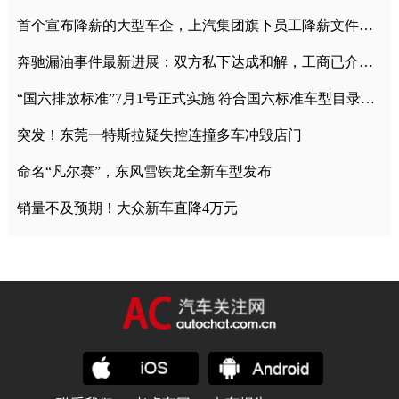
首个宣布降薪的大型车企，上汽集团旗下员工降薪文件曝光
奔驰漏油事件最新进展：双方私下达成和解，工商已介入调查
“国六排放标准”7月1号正式实施 符合国六标准车型目录一览
突发！东莞一特斯拉疑失控连撞多车冲毁店门
命名“凡尔赛”，东风雪铁龙全新车型发布
销量不及预期！大众新车直降4万元