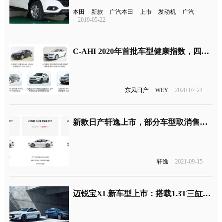
本田
新款
广汽本田
上市
发动机
广汽
2019-05-22
C-AHI 2020年首批车型健康指数，四款主流合资车型上榜
东风日产
WEY
2020-07-24
新款日产轩逸上市，部分车型取消售价调整
轩逸
2021-09-15
迈锐宝XL新车型上市：搭载1.3T三缸发动机，售价15.49-17.49万元