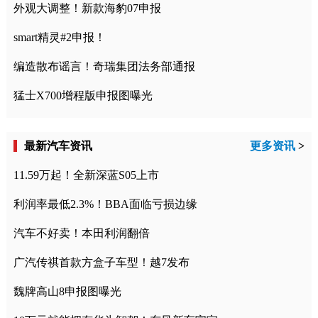
外观大调整！新款海豹07申报
smart精灵#2申报！
编造散布谣言！奇瑞集团法务部通报
猛士X700增程版申报图曝光
最新汽车资讯
更多资讯
>
11.59万起！全新深蓝S05上市
利润率最低2.3%！BBA面临亏损边缘
汽车不好卖！本田利润翻倍
广汽传祺首款方盒子车型！越7发布
魏牌高山8申报图曝光