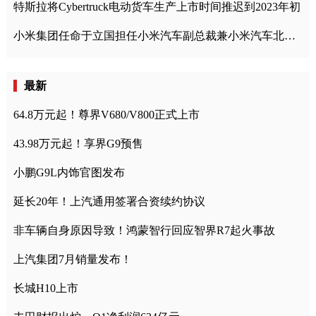
特斯拉将Cybertruck电动货车生产上市时间推迟到2023年初
小米集团任命于立国担任小米汽车副总裁兼小米汽车北京总部政委
最新
64.8万元起！尊界V680/V800正式上市
43.98万元起！享界G9预售
小鹏G9L内饰官图发布
延长20年！上汽通用签署合资续约协议
非车辆自身原因导致！鸿蒙智行回应智界R7起火事故
上汽集团7月销量发布！
长城H10上市