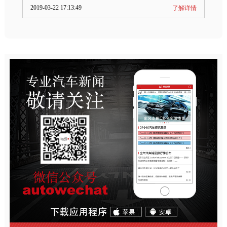
2019-03-22 17:13:49
了解详情