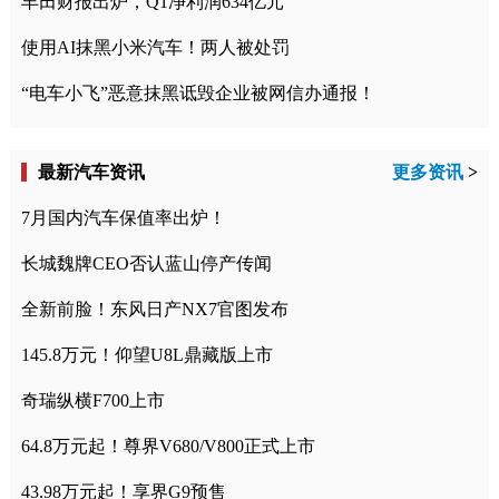
丰田财报出炉，Q1净利润634亿元
使用AI抹黑小米汽车！两人被处罚
“电车小飞”恶意抹黑诋毁企业被网信办通报！
最新汽车资讯
更多资讯
>
7月国内汽车保值率出炉！
长城魏牌CEO否认蓝山停产传闻
全新前脸！东风日产NX7官图发布
145.8万元！仰望U8L鼎藏版上市
奇瑞纵横F700上市
64.8万元起！尊界V680/V800正式上市
43.98万元起！享界G9预售