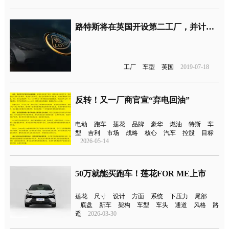
路特斯将在英国开设第二工厂，并计划在华生产SUV
工厂
车型
英国
2019-07-18
反转！又一厂商官宣“弃电回油”
电动
跑车
莲花
品牌
豪华
燃油
特斯
车
型
吉利
市场
战略
核心
汽车
控股
目标
2026-05-14
50万就能买跑车！莲花FOR ME上市
莲花
尺寸
设计
方面
系统
下压力
尾部
底盘
新车
架构
车型
车头
通道
风格
路
遥
2026-03-30