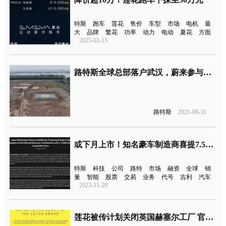
特斯
跑车
莲花
售价
车型
市场
电机
最
大
品牌
繁花
功率
动力
电动
夏花
方面
2025-02-15
路特斯全球总部落户武汉，蔚来参与投资
路特斯
2021-08-31
或下月上市！知名豪车制造商喜提7.5亿美元融资
特斯
科技
公司
路特
市场
融资
全球
销
量
智能
股票
交易
业务
代号
吉利
汽车
2023-11-29
莲花被传计划关闭英国赫塞尔工厂 官方辟谣