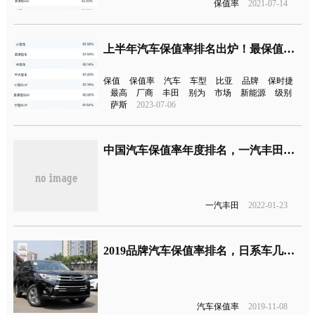
保值率
2021-07-14
上半年汽车保值率排名出炉！最保值的是保时捷
保值
保值率
汽车
车型
比亚
品牌
保时捷
最高
厂商
丰田
别为
市场
新能源
级别
萨斯
2023-07-06
中国汽车保值率年度排名，一汽丰田领先一众品牌
一汽丰田
2022-01-23
2019品牌汽车保值率排名，日系车几乎屠榜
汽车保值率
2019-11-08