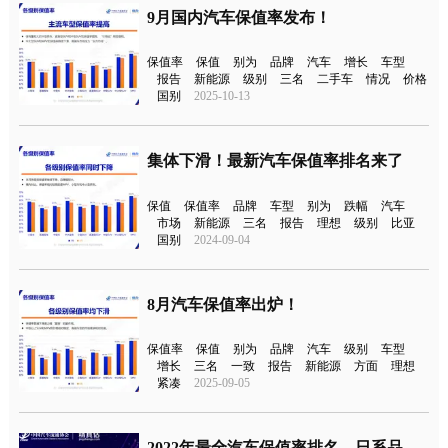
9月国内汽车保值率发布！
保值率
保值
别为
品牌
汽车
增长
车型
报告
新能源
级别
三名
二手车
情况
价格
国别
2025-10-13
集体下滑！最新汽车保值率排名来了
保值
保值率
品牌
车型
别为
跌幅
汽车
市场
新能源
三名
报告
理想
级别
比亚
国别
2024-09-04
8月汽车保值率出炉！
保值率
保值
别为
品牌
汽车
级别
车型
增长
三名
一致
报告
新能源
方面
理想
紧凑
2025-09-05
2022年最全汽车保值率排名，日系品牌赢麻了