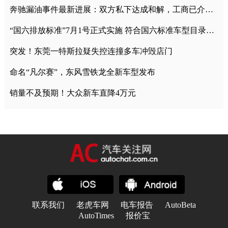
奔驰漏油事件最新进展：双方私下达成和解，工商已介入调查
“国六排放标准”7月1号正式实施 符合国六标准车型目录一览
突发！东莞一特斯拉疑失控连撞多车冲毁店门
命名“凡尔赛”，东风雪铁龙全新车型发布
销量不及预期！大众新车直降4万元
联系我们
老虎车网
电车报告
AutoBeta
AutoTimes
报价宝