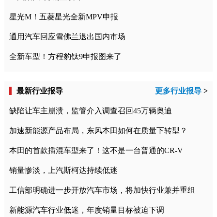
星光M！五菱星光全新MPV申报
通用汽车回应雪佛兰退出国内市场
全新车型！方程豹钛9申报图来了
最新行业报导
更多行业报导
>
缺陷让车主崩溃，监管介入调查召回45万辆奥迪
加速新能源产品布局，东风本田如何在质量下转型？
本田的首款插混车型来了！这不是一台普通的CR-V
销量惨淡，上汽斯柯达持续低迷
工信部明确进一步开放汽车市场，将加快行业兼并重组
新能源汽车行业低迷，年度销量目标被迫下调