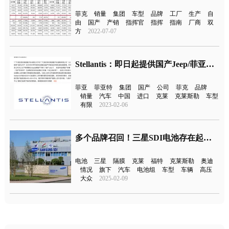
菲克
销量
集团
车型
品牌
工厂
生产
自
由
国产
产销
指挥官
指挥
指南
厂商
双
方
2022-07-07
Stellantis：即日起提供国产Jeep/菲亚特车型售后
菲亚
菲亚特
集团
国产
公司
菲克
品牌
销量
汽车
中国
进口
克莱
克莱斯勒
车型
有限
2023-02-06
多个品牌召回！三星SDI电池存在起火风险
电池
三星
隔膜
克莱
福特
克莱斯勒
奥迪
情况
旗下
汽车
电池组
车型
车辆
高压
大众
2025-02-09