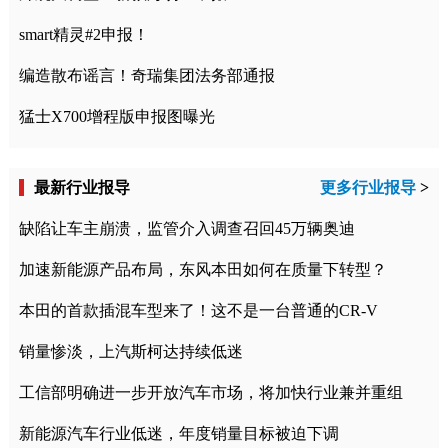
smart精灵#2申报！
编造散布谣言！奇瑞集团法务部通报
猛士X700增程版申报图曝光
最新行业报导
更多行业报导
>
缺陷让车主崩溃，监管介入调查召回45万辆奥迪
加速新能源产品布局，东风本田如何在质量下转型？
本田的首款插混车型来了！这不是一台普通的CR-V
销量惨淡，上汽斯柯达持续低迷
工信部明确进一步开放汽车市场，将加快行业兼并重组
新能源汽车行业低迷，年度销量目标被迫下调