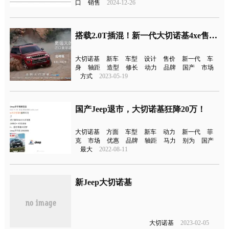
口
销售
2024-12-26
搭载2.0T插混！新一代大切诺基4xe售64.99万元起
大切诺基
新车
车型
设计
售价
新一代
车
身
轴距
造型
修长
动力
品牌
国产
市场
方式
2023-05-19
国产Jeep退市，大切诺基狂降20万！
大切诺基
方面
车型
新车
动力
新一代
菲
克
市场
优惠
品牌
轴距
马力
别为
国产
最大
2022-08-11
新Jeep大切诺基
大切诺基
2023-02-05