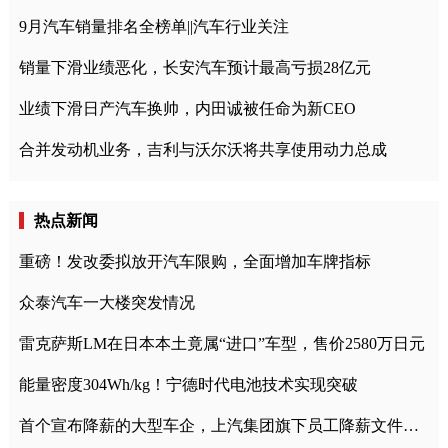
9月汽车销量排名全榜单||汽车行业关注
销量下滑业绩恶化，长安汽车预计最高亏损28亿元
业绩下滑日产汽车换帅，内田诚被任命为新CEO
合并发动机业务，吉利与沃尔沃将共享使用动力总成
热点新闻
重磅！发改委拟放开汽车限购，全面增加车牌指标
众泰汽车一大楼突发情况
雷克萨斯LM在日本本土竟属“进口”车型，售价2580万日元
能量密度304Wh/kg！宁德时代电池技术实现突破
首个宣布降薪的大型车企，上汽集团旗下员工降薪文件曝光