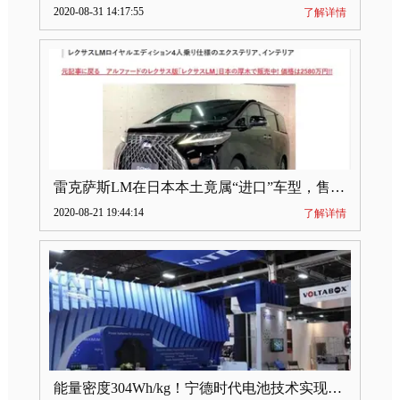
2020-08-31 14:17:55
了解详情
雷克萨斯LM在日本本土竟属“进口”车型，售价2580万日元
2020-08-21 19:44:14
了解详情
能量密度304Wh/kg！宁德时代电池技术实现突破