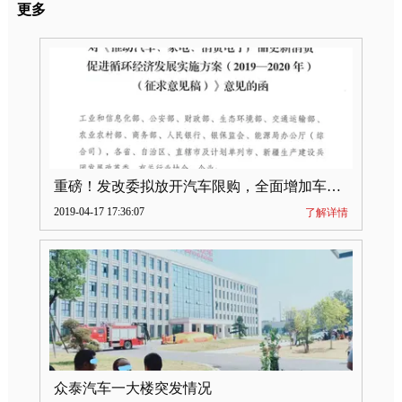
更多
重磅！发改委拟放开汽车限购，全面增加车牌指标
2019-04-17 17:36:07
了解详情
众泰汽车一大楼突发情况