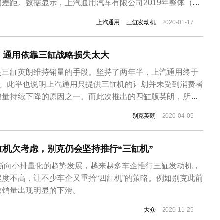
差距。数据显示，上汽通用汽车有限公司2019年整体（别
）销量为160万辆，同比下降18.8%。别克英朗和雪佛兰科
上汽通用
三缸发动机
2020-01-17
型轿车中的主力车型，动力配置上只有1.0T/1.3T两款三
，通用依靠三缸战略损失太大
是三缸英朗维持销量的手段。坚持了两年半，上汽通用终于
售。此举也说明上汽通用只提供三缸机的计划并未受到消费者
销量持续下降的原因之一。而此次推出的四缸版英朗，所搭
升级而来，从车名上也可清晰明辨。上汽通用别克宣布，英
别克英朗
2020-04-05
价区间为11.99-12.59万元，新车搭载1.5L直列四缸自然
将会与...
机欠考虑，别克仍会坚持推行“三缸机”
逐渐向小排量化的趋势发展，越来越多车企推行三缸发动机，
度不高，让不少车企又重拾“四缸机”的策略。例如别克此前
致销量出现明显的下滑。
大众
2020-11-25