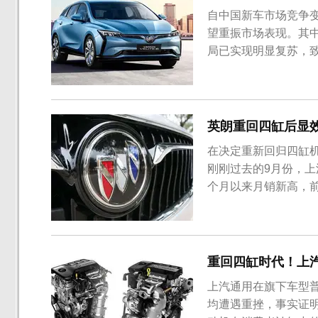
自中国新车市场竞争
望重振市场表现。其中
局已实现明显复苏，
英朗重回四缸后显
在决定重新回归四缸
刚刚过去的9月份，上
个月以来月销新高，前
GL8家族在9月销售1
元级的MPV车型，别
用五菱宏光。在...
重回四缸时代！上汽
上汽通用在旗下车型普及
均遭遇重挫，事实证