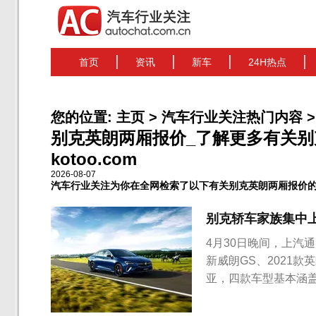
首页
资讯
新车
24H热点
您的位置:
主页
>
汽车行业关注热门内容
>
别克英朗两厢报价_了解更多有关别
kotoo.com
2026-08-07
汽车行业关注为你在全网检索了以下有关别克英朗两厢报价
别克轿车家族集中
4月30日晚间，上汽
新威朗GS、2021款英
亚，四款车型基本涵
车型的推出，将加快
新君威GS售价区间为2