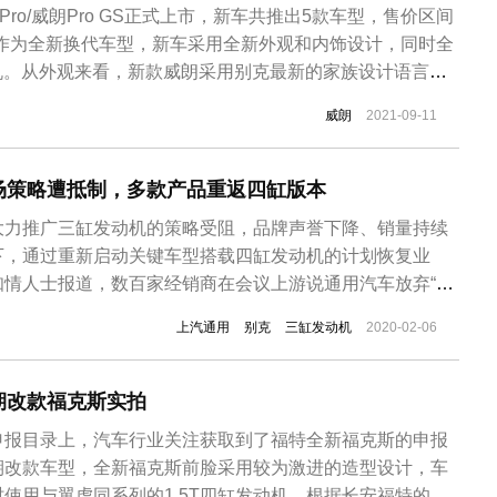
Pro/威朗Pro GS正式上市，新车共推出5款车型，售价区间
9万元。作为全新换代车型，新车采用全新外观和内饰设计，同时全
动机。从外观来看，新款威朗采用别克最新的家族设计语言，
ED日间行车灯结合，配以“L”形日间行车灯，整个车头看起
威朗
2021-09-11
外，下方侧进气口与底部格栅贯穿车头，进一步增强整体感
场策略遭抵制，多款产品重返四缸版本
大力推广三缸发动机的策略受阻，品牌声誉下降、销量持续
下，通过重新启动关键车型搭载四缸发动机的计划恢复业
知情人士报道，数百家经销商在会议上游说通用汽车放弃“三
前上汽通用已申报在关键车型上搭载四缸发动机。
上汽通用
别克
三缸发动机
2020-02-06
期改款福克斯实拍
申报目录上，汽车行业关注获取到了福特全新福克斯的申报
期改款车型，全新福克斯前脸采用较为激进的造型设计，车
使用与翼虎同系列的1.5T四缸发动机。根据长安福特的规