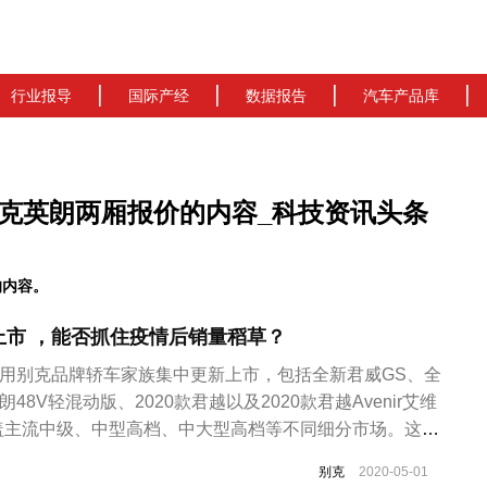
行业报导
国际产经
数据报告
汽车产品库
克英朗两厢报价的内容_科技资讯头条
的内容。
上市 ，能否抓住疫情后销量稻草？
通用别克品牌轿车家族集中更新上市，包括全新君威GS、全
朗48V轻混动版、2020款君越以及2020款君越Avenir艾维
盖主流中级、中型高档、中大型高档等不同细分市场。这些
别克品牌向上和市场发力。具体售价方面，中型高档轿车全
别克
2020-05-01
1.88万-24.98万元；中级运动轿车全新威朗GS豪华型，售