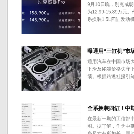
9月10日晚，别克威朗
为12.99-15.8
系换装1.5L四缸发
中网的飞翼式饰条与L
来更加年轻时尚。此
和视觉冲击力。...
曝通用“三缸机”市
通用汽车在中国市场
下滑及终端价格失守
绩。根据路透社援引
缸机”搭载计划，目
全系换装四缸！中
在最新一期的工信部
图。据了解，作为中
身尺寸有所加长，同时