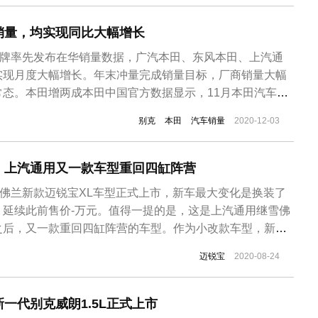
销量，均实现同比大幅增长
品牌率先发布在华销量数据，广汽本田、东风本田、上汽通
实现月度大幅增长。年末冲量完成销量目标，厂商销量大幅
常态。本田增两成本田中国官方数据显示，11月本田汽车在
71308辆，同比增长22.1%，已连续5个月实现增长。两
别克
本田
汽车销量
2020-12-03
田11月终端销量为85985辆，同比增长24.5%；东风本
..
，上汽通用又一款车型重回四缸阵营
雪佛兰新款迈锐宝XL车型正式上市，新车最大变化是换装了
机，延续此前售价-万元。值得一提的是，这是上汽通用继雪佛
之后，又一款重回四缸阵营的车型。作为小改款车型，新款
型对比并未差别。新车前脸依旧采用双层前进气格栅的设计，
迈锐宝
2020-08-24
与上格栅相融合。车身尺寸方面，新车长宽高分别为
72mm，...
一代别克威朗1.5L正式上市