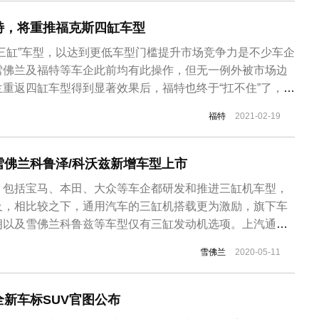
特，将重推福克斯四缸车型
三缸”车型，以达到更低车型门槛提升市场竞争力是不少车企
雪佛兰及福特等车企此前均有此操作，但无一例外被市场边
重返四缸车型得到显著效果后，福特也终于“扛不住”了，将
福特
2021-02-19
雪佛兰科鲁泽/科沃兹新增车型上市
，包括宝马、本田、大众等车企都研发和推进三缸机车型，
及，相比较之下，通用汽车的三缸机搭载更为激励，旗下车
朗以及雪佛兰科鲁兹等车型仅有三缸发动机选项。上汽通用
发动机后，市场口碑以及销量出现了严重的下滑，即便是技
雪佛兰
2020-05-11
弥补消费者对三缸发动机的偏见。在中国市场推广三缸机受
内在推行“三缸机”搭载计划的...
全新车标SUV官图公布