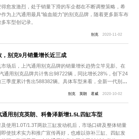
变得愈发激烈，处于销量下滑的车企都在不断调整策略，希
作为上汽通用最具“输血能力”的别克品牌，随着更多新车布
致多车型创记录。
别克
2020-11-02
效，别克9月销量增长近三成
机市场后，上汽通用别克品牌的销量增长趋势立竿见影。在
汽通用别克品牌共计售出98722辆，同比增长28%，创下24
三季度累计售出588382辆。具体车型来看，全新一代别克
6825辆，前三季度累计销售新车100979辆。作为一款20万
别克
英朗
君威
2020-10-02
克GL8在MPV市场还是有一定的地位，销量上仅次于上汽通
通用别克英朗、科鲁泽新增1.5L四缸车型
使用1.0T/1.3T两款三缸发动机后，市场口碑及整体销量
明即使技术实力和推广宣传再好，也难以弥补三缸、四缸发