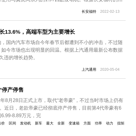
二季度发布，预计售价12万元左右。新款福特福克斯已在海
长安福特
2022-02-13
福克斯申报车型包含有两厢版、三厢版以及对应的ST Line
。从外观上...
长13.6%，高端车型为主要增长
响，国内汽车市场自今年春节后都遭到不小的冲击，不过随
，如今市场也出现明显的回温。根据上汽通用最新公布数据
来久违的增长趋势。
上汽通用
2020-05-04
”停产停售
1年8月28日正式上市，取代“老帝豪”，不过当时市场上仍有
售。近日，老款帝豪已经彻底停产停售，目前第4代帝豪有6
99-8.89万元，完
售价
区间
发动机
新车
最大
全新
变速箱
方面
功率
动力
扭矩