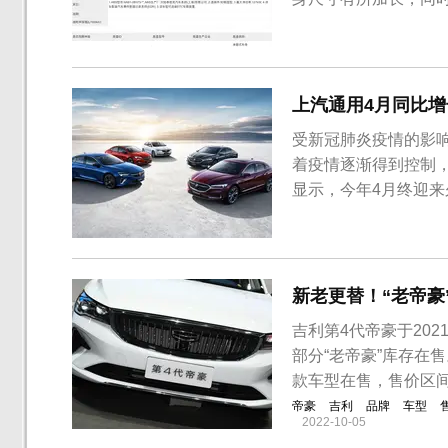
划，全新福克斯将在
外市场发布，此次国产
以及S EDITION版本
上汽通用4月同比增
受新冠肺炎疫情的影
着疫情逐渐得到控制
显示，今年4月终迎
新老更替！“老帝豪
吉利第4代帝豪于202
部分“老帝豪”库存在
款车型在售，售价区间6.
帝豪
吉利
品牌
车型
2022-10-05