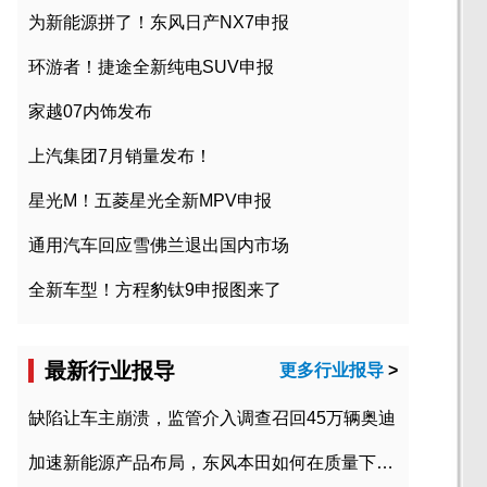
为新能源拼了！东风日产NX7申报
环游者！捷途全新纯电SUV申报
家越07内饰发布
上汽集团7月销量发布！
星光M！五菱星光全新MPV申报
通用汽车回应雪佛兰退出国内市场
全新车型！方程豹钛9申报图来了
最新行业报导
更多行业报导
>
缺陷让车主崩溃，监管介入调查召回45万辆奥迪
加速新能源产品布局，东风本田如何在质量下转型？