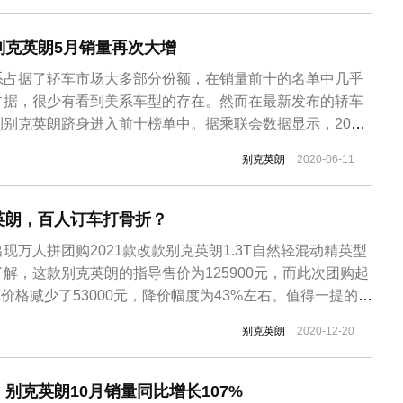
别克英朗5月销量再次大增
系占据了轿车市场大多部分份额，在销量前十的名单中几乎
占据，很少有看到美系车型的存在。然而在最新发布的轿车
别克英朗跻身进入前十榜单中。据乘联会数据显示，2020
3230辆，同比增长55.9%，在5月的轿车销量榜单中排名
别克英朗
2020-06-11
克品牌的销冠车型。对于别克英朗这款车型，绝大部分的消
车的销量曾与朗逸...
英朗，百人订车打骨折？
现万人拼团购2021款改款别克英朗1.3T自然轻混动精英型
解，这款别克英朗的指导售价为125900元，而此次团购起
比价格减少了53000元，降价幅度为43%左右。值得一提的
“阶梯价格”的销售模式。所谓的“阶梯价格”是指参与本次活
别克英朗
2020-12-20
的最终价格将根据本次活动的有效订购数量确定，具体为：
.
别克英朗10月销量同比增长107%