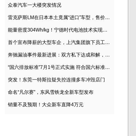
众泰汽车一大楼突发情况
雷克萨斯LM在日本本土竟属“进口”车型，售价2580万日元
能量密度304Wh/kg！宁德时代电池技术实现突破
首个宣布降薪的大型车企，上汽集团旗下员工降薪文件曝光
奔驰漏油事件最新进展：双方私下达成和解，工商已介入调查
“国六排放标准”7月1号正式实施 符合国六标准车型目录一览
突发！东莞一特斯拉疑失控连撞多车冲毁店门
命名“凡尔赛”，东风雪铁龙全新车型发布
销量不及预期！大众新车直降4万元