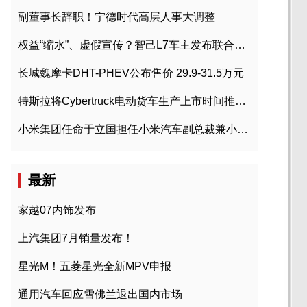
副董事长辞职！宁德时代高层人事大调整
权益“缩水”、虚假宣传？智己L7车主发布联合维权声明
长城魏摩卡DHT-PHEV公布售价 29.9-31.5万元
特斯拉将Cybertruck电动货车生产上市时间推迟到2023年初
小米集团任命于立国担任小米汽车副总裁兼小米汽车北京总部政委
最新
家越07内饰发布
上汽集团7月销量发布！
星光M！五菱星光全新MPV申报
通用汽车回应雪佛兰退出国内市场