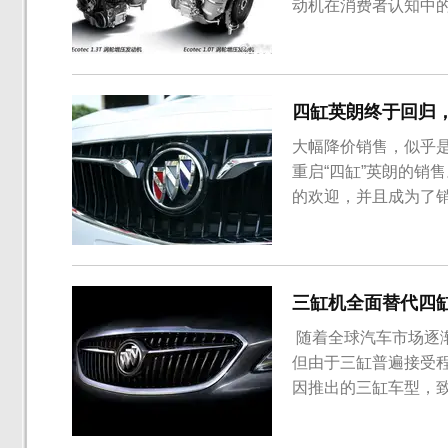
动机在消费者认知中的
克、雪佛兰、凯迪拉克
鲁泽是目前上汽通用紧凑
缸发动机在使用，为...
四缸英朗终于回归
大幅降价销售，似乎
重启“四缸”英朗的销
的欢迎，并且成为了
载的发动机基于老款
朗典范车型正式上市，售
吸气发动机。1.5L车型
三缸机全面替代四缸
​ 随着全球汽车市场
但由于三缸普遍接受程
因推出的三缸车型，