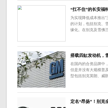
“扛不住”的长安福
为实现降低成本推出“
的计划，包括别克、
缘化。在别克及雪佛兰
重推四缸车型。
搭载四缸发动机，
在国内的合资品牌中
但是并没有大规模普
型包括别克英朗、威
旗下车型在普及三缸
术实力再好，也难以
阻后，上汽通用考虑在国
定名“昂扬”！别克