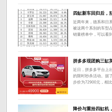
价17.79...
四缸新车回归后，
近两年来，德系和日
被这两个系别的车型
销量榜单中，可以看到
年5月别克英朗销量为2
第七，同时儿研所别
费者都不会陌生，这款
拼多多现团购三缸
近日，拼多多平台上出
的限时秒杀活动。据了
步价为72900元，相
是，此次采用的是一种
动的消费者订购商品
有效订车数量＜20，..
降价与重拾四缸机，