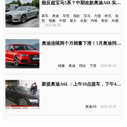
能反超宝马5系？中期改款奥迪A6L实车曝光
新车
奥迪
车型
现款
宝马
方面
样式
造
型
销量
中期
最大
全新
内饰
售价
外观
2022-06-29
奥迪连续两个月销量下滑！5月奥迪同比下跌7.4%，Q5和A6L销售低迷
销量
奥迪
同比
下滑
2019-06-10
新提奥迪A6L：上午10点提车，下午4点就坏了
奥迪A6
2020-10-18