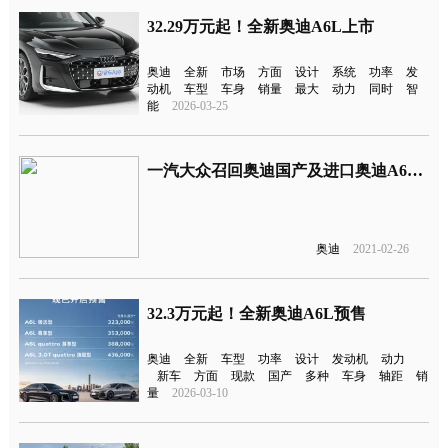
32.29万元起！全新奥迪A6L上市
奥迪
全新
市场
方面
设计
系统
功率
发
动机
车型
车身
销量
最大
动力
同时
智
能
2026-03-25
一汽大众召回奥迪国产及进口奥迪A6等车型超12万辆
奥迪
2021-02-26
32.3万元起！全新奥迪A6L预售
奥迪
全新
车型
功率
设计
发动机
动力
新车
方面
现款
国产
多种
车身
轴距
销
量
2026-03-10