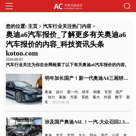
您的位置:
主页
>
汽车行业关注热门内容
>
奥迪a6汽车报价_了解更多有关奥迪a6
汽车报价的内容_科技资讯头条
kotoo.com
2026-08-07
汽车行业关注为你在全网检索了以下有关奥迪a6汽车报价的内容。
明年加长国产！新一代奥迪A6三厢轿车全球首发
奥迪
设计
新一代
轿车
销量
车型
国产
动力
家族
方面
系统
最大
外观
数字
新
车
2025-04-16
涉及国产奥迪A6L！一汽-大众召回2.3万辆奥迪
奥迪
汽车
车型
大众
部分
国产
公司
发