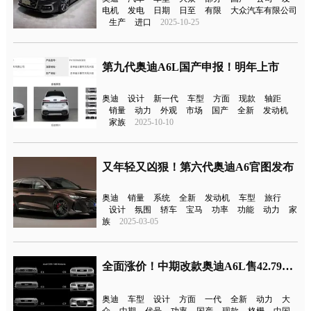
电机
发电
日期
日至
有限
大众汽车有限公司
生产
进口
2025-10-25
第九代奥迪A6L国产申报！明年上市
奥迪
设计
新一代
车型
方面
现款
轴距
销量
动力
外观
市场
国产
全新
发动机
家族
2025-10-10
又年轻又凶狠！第六代奥迪A6官图发布
奥迪
销量
系统
全新
发动机
车型
旅行
设计
氛围
轿车
宝马
功率
功能
动力
家
族
2025-03-05
全面涨价！中期改款奥迪A6L售42.79万元起
奥迪
车型
设计
方面
一代
全新
动力
大
众
中期
代号
功率
国产
现款
格栅
中国