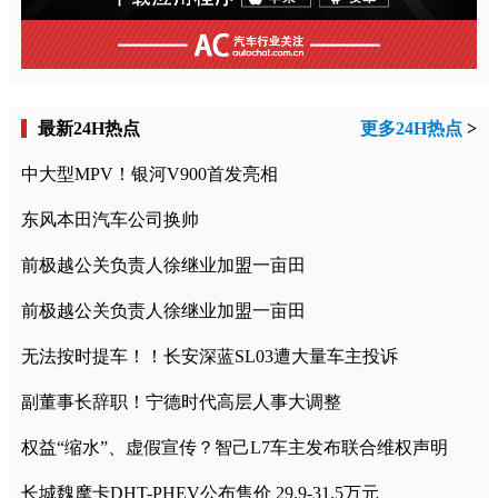
最新24H热点
更多24H热点
>
中大型MPV！银河V900首发亮相
东风本田汽车公司换帅
前极越公关负责人徐继业加盟一亩田
前极越公关负责人徐继业加盟一亩田
无法按时提车！！长安深蓝SL03遭大量车主投诉
副董事长辞职！宁德时代高层人事大调整
权益“缩水”、虚假宣传？智己L7车主发布联合维权声明
长城魏摩卡DHT-PHEV公布售价 29.9-31.5万元