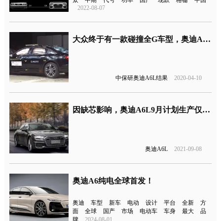
2022-08-07
大众终于有一款碰撞全G车型，奥迪A6L中保研结果发布
中保研奥迪A6L结果
2020-04-10
因缺芯影响，奥迪A6L9月计划生产仅一天
奥迪A6L
2021-09-08
奥迪A6纯电全球首发！
奥迪
车型
新车
电动
设计
平台
全新
方
面
全球
国产
市场
电动车
车身
最大
品
牌
2024-08-01