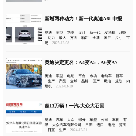
新增两种动力！新一代奥迪A6L申报
奥迪
车型
功率
设计
新一代
发动机
现款
动力
最大
方面
轴距
全新
国产
尺寸
市
场
2025-12-08
奥迪决定更名：A4变A5，A6变A7
奥迪
车型
电动
平台
市场
电动车
新车
生产
产品
全球
品牌
国产
燃油
规划
内
燃机
2023-03-19
超13万辆！一汽-大众大召回
奥迪
汽车
大众
部分
车型
公司
车辆
有
限
大众汽车有限公司
日期
进口
电池
范围
日至
生产
2024-12-21