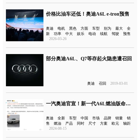
价格比油车还低！奥迪A6L e-tron预售
奥迪
电机
黑色
方面
车型
别为
最大
全
新
功率
中大
娱乐
电动
续航
驾驶
预售
2026-03-26
部分奥迪A6L、Q7等存起火隐患遭召回
奥迪
召回
2019-03-01
一汽奥迪官宣！新一代A6L燃油版命名不变
奥迪
全新
车型
中国
市场
品牌
销量
销
售
燃油
产品
同时
尺寸
方案
欧元
轴距
2024-08-15