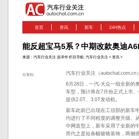
首页
资讯
新车
24H热点
能反超宝马5系？中期改款奥迪A6
来源：
汽车行业关注
连泽华
栏目导航:
汽车行业关注
>
资讯
>
汽车行业关注（autochat.com.
分享到
6月28日，一汽-大众一组全新的
车型，预计将在7月份正式上市。作为
提供2.0T、3.0T发动机。
新车此前已出现在工信部的新车
均进行了不同程度的调整升级。
中网造型上，新车采用了全新的
而代之是短条幅镀铬装饰，两侧