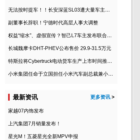
无法按时提车！！长安深蓝SL03遭大量车主投诉
副董事长辞职！宁德时代高层人事大调整
权益“缩水”、虚假宣传？智己L7车主发布联合维权声明
长城魏摩卡DHT-PHEV公布售价 29.9-31.5万元
特斯拉将Cybertruck电动货车生产上市时间推迟到2023年初
小米集团任命于立国担任小米汽车副总裁兼小米汽车北京总部政委
最新资讯
更多资讯
>
家越07内饰发布
上汽集团7月销量发布！
星光M！五菱星光全新MPV申报