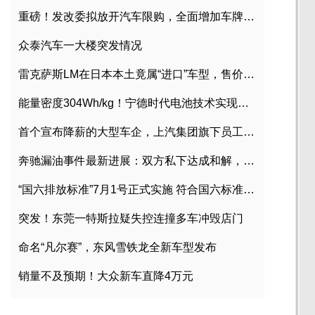
重磅！发改委拟放开汽车限购，全面增加车牌指标
众泰汽车一大楼突发情况
雷克萨斯LM在日本本土竟属“进口”车型，售价2580万日元
能量密度304Wh/kg！宁德时代电池技术实现突破
首个宣布降薪的大型车企，上汽集团旗下员工降薪文件曝光
奔驰漏油事件最新进展：双方私下达成和解，工商已介入调查
“国六排放标准”7月1号正式实施 符合国六标准车型目录一览
突发！东莞一特斯拉疑失控连撞多车冲毁店门
命名“凡尔赛”，东风雪铁龙全新车型发布
销量不及预期！大众新车直降4万元