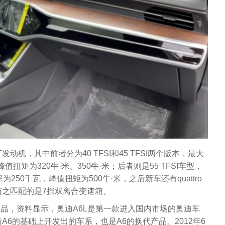
T发动机，其中前者分为40 TFSI和45 TFSI两个版本，最大
值扭矩为320牛·米、350牛·米；后者则是55 TFSI车型，
250千瓦，峰值扭矩为500牛·米，之后新车还有quattro
与之匹配的是7挡双离合变速箱。
产品，资料显示，奥迪A6L是第一款进入国内市场的奥迪车
6的基础上开发出的车系，也是A6的换代产品。2012年6