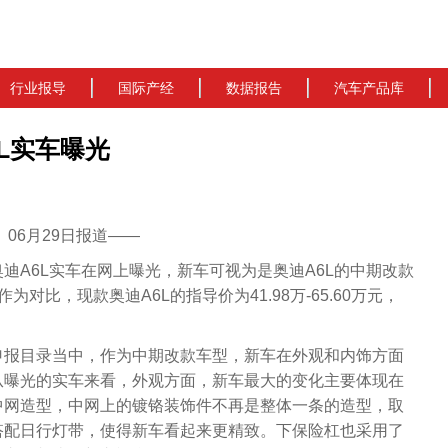
行业报导
国际产经
数据报告
汽车产品库
L实车曝光
cn）06月29日报道——
奥迪A6L实车在网上曝光，新车可视为是奥迪A6L的中期改款
对比，现款奥迪A6L的指导价为41.98万-65.60万元，
申报目录当中，作为中期改款车型，新车在外观和内饰方面
从曝光的实车来看，外观方面，新车最大的变化主要体现在
中网造型，中网上的镀铬装饰件不再是整体一条的造型，取
搭配日行灯带，使得新车看起来更精致。下保险杠也采用了