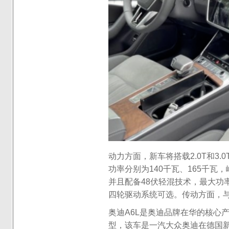
动力方面，新车将搭载2.0T和3.0
功率分别为140千瓦、165千瓦，峰
并且配备48伏轻混技术，最大功率为
四轮驱动系统可选。传动方面，
奥迪A6L是‍奥迪品牌在华的核心
型，该车是一汽大众奥迪在德国新A