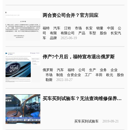
两合资公司合并？官方回应
福特
汽车
江铃
市场
长安
销量
中国
公
司
有限
有限公司
产品
车型
股份
长安汽
车
品牌
2025-06-19
停产7个月后，福特宣布退出俄罗斯
俄罗斯
汽车
福特
公司
生产
业务
企业
市场
制造
合资企业
工厂
丰田
欧元
股份
勒斯
2022-10-27
买车买到试验车？无法查询维修保养记录/无三包质保
买车买到试验车
2019-09-21