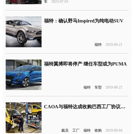
车
2023-07-03
福特：确认野马Inspired为纯电动SUV
福特
2019-04-21
福特翼搏即将停产 继任车型或为PUMA
福特
车型
2019-08-21
CAOA与福特达成收购巴西工厂协议，并计划裁员1300人
裁员
工厂
福特
收购
2019-09-04