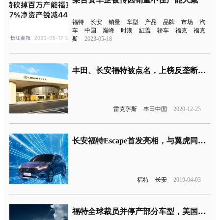
福特
长安
销量
车型
产品
品牌
市场
汽
车
中国
巅峰
时期
缸盖
轿车
福克
福克
斯
2023-05-18
丰田、长安福特被点名，上榜反垄断执法十大典型案例
雷克萨斯
丰田中国
2020-12-25
长安福特Escape首发亮相，与翼虎同堂销售
福特
长安
2019-04-03
福特全球裁员并停产部分车型，美国车企陷入颓势