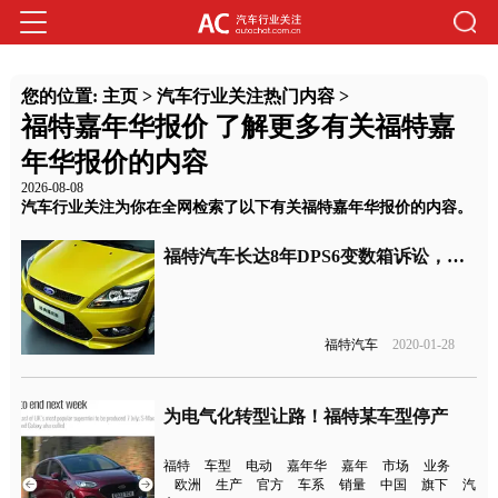
您的位置:
主页
>
汽车行业关注热门内容
>
福特嘉年华报价 了解更多有关福特嘉
年华报价的内容
2026-08-08
汽车行业关注为你在全网检索了以下有关福特嘉年华报价的内容。
福特汽车长达8年DPS6变数箱诉讼，或将达成和解
福特汽车
2020-01-28
为电气化转型让路！福特某车型停产
福特
车型
电动
嘉年华
嘉年
市场
业务
欧洲
生产
官方
车系
销量
中国
旗下
汽