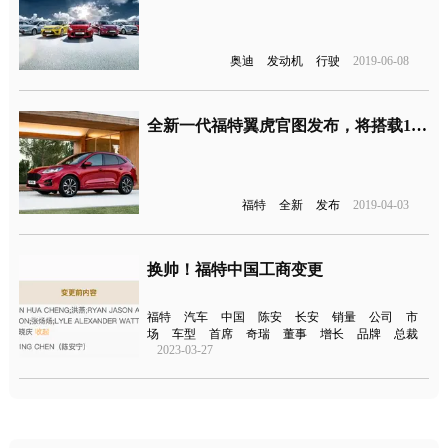
奥迪
发动机
行驶
2019-06-08
全新一代福特翼虎官图发布，将搭载1.5T三缸发动机
福特
全新
发布
2019-04-03
换帅！福特中国工商变更
福特
汽车
中国
陈安
长安
销量
公司
市
场
车型
首席
奇瑞
董事
增长
品牌
总裁
2023-03-27