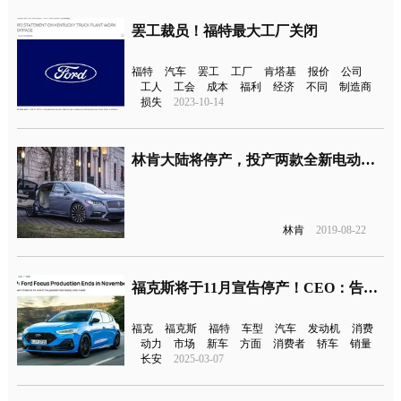
罢工裁员！福特最大工厂关闭
福特
汽车
罢工
工厂
肯塔基
报价
公司
工人
工会
成本
福利
经济
不同
制造商
损失
2023-10-14
林肯大陆将停产，投产两款全新电动车与豪华品牌同台竞争
林肯
2019-08-22
福克斯将于11月宣告停产！CEO：告别“无聊”车型
福克
福克斯
福特
车型
汽车
发动机
消费
动力
市场
新车
方面
消费者
轿车
销量
长安
2025-03-07