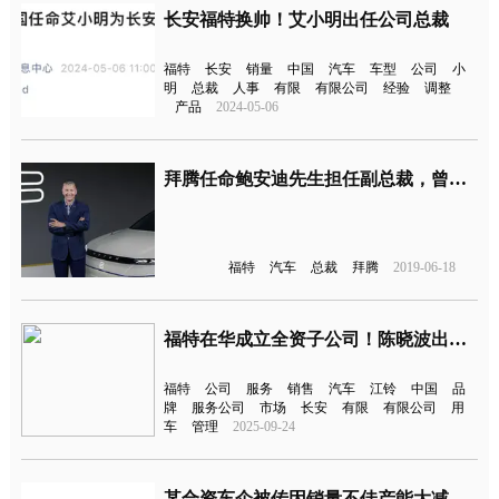
长安福特换帅！艾小明出任公司总裁
福特
长安
销量
中国
汽车
车型
公司
小
明
总裁
人事
有限
有限公司
经验
调整
产品
2024-05-06
拜腾任命鲍安迪先生担任副总裁，曾在福特汽车20年
福特
汽车
总裁
拜腾
2019-06-18
福特在华成立全资子公司！陈晓波出任总裁
福特
公司
服务
销售
汽车
江铃
中国
品
牌
服务公司
市场
长安
有限
有限公司
用
车
管理
2025-09-24
某合资车企被传因销量不佳产能大减