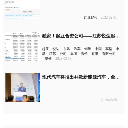
起亚EV6
2022-02-01
独家！起亚合资公司——江苏悦达起亚资不抵债！
起亚
悦达
东风
汽车
销量
中国
车型
市
场
江苏
公司
集团
售价
有限
有限公司
增长
2023-03-13
现代汽车将推出44款新能源汽车，全面布局新能源
2019-07-05