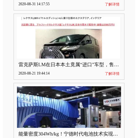
2020-08-31 14:17:55
了解详情
雷克萨斯LM在日本本土竟属“进口”车型，售价2580万日元
2020-08-21 19:44:14
了解详情
能量密度304Wh/kg！宁德时代电池技术实现突破