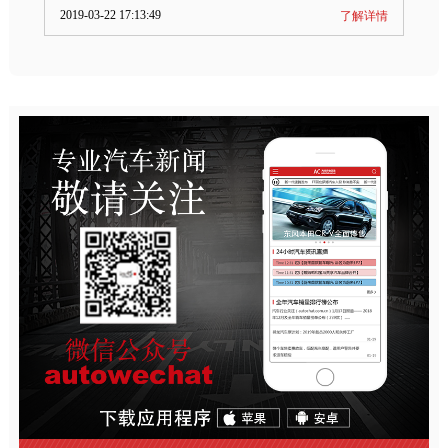
2019-03-22 17:13:49
了解详情