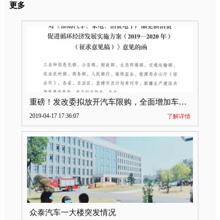
更多
重磅！发改委拟放开汽车限购，全面增加车牌指标
2019-04-17 17:36:07
了解详情
众泰汽车一大楼突发情况