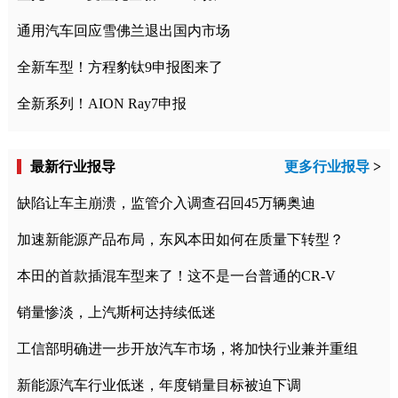
通用汽车回应雪佛兰退出国内市场
全新车型！方程豹钛9申报图来了
全新系列！AION Ray7申报
最新行业报导
更多行业报导
>
缺陷让车主崩溃，监管介入调查召回45万辆奥迪
加速新能源产品布局，东风本田如何在质量下转型？
本田的首款插混车型来了！这不是一台普通的CR-V
销量惨淡，上汽斯柯达持续低迷
工信部明确进一步开放汽车市场，将加快行业兼并重组
新能源汽车行业低迷，年度销量目标被迫下调