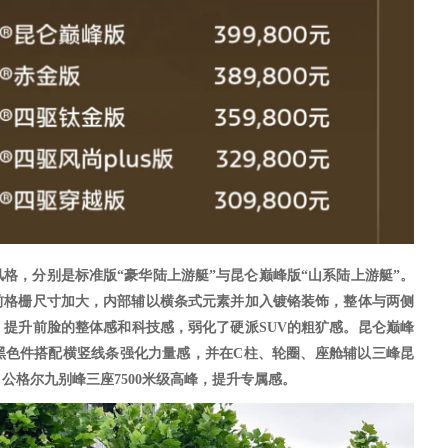
风格，分别是标准版
“豪华陆上游艇”与昆仑巅峰版“山系陆上游艇”。
前格栅尺寸加大，内部辅以横条式元素并加入镀铬装饰，整体与两侧
提升前脸的整体感和科技感，弱化了硬派SUV的粗犷感。昆仑巅峰
黑色件搭配横竖线条强化力量感，并在C柱、轮圈、座舱辅以三峰昆
公格尔九别峰三座7500米级高峰，提升专属感。