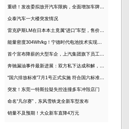
重磅！发改委拟放开汽车限购，全面增加车牌指标
众泰汽车一大楼突发情况
雷克萨斯LM在日本本土竟属“进口”车型，售价2580万日元
能量密度304Wh/kg！宁德时代电池技术实现突破
首个宣布降薪的大型车企，上汽集团旗下员工降薪文件曝光
奔驰漏油事件最新进展：双方私下达成和解，工商已介入调查
“国六排放标准”7月1号正式实施 符合国六标准车型目录一览
突发！东莞一特斯拉疑失控连撞多车冲毁店门
命名“凡尔赛”，东风雪铁龙全新车型发布
销量不及预期！大众新车直降4万元