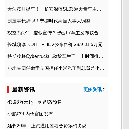
无法按时提车！！长安深蓝SL03遭大量车主投诉
副董事长辞职！宁德时代高层人事大调整
权益“缩水”、虚假宣传？智己L7车主发布联合维权声明
长城魏摩卡DHT-PHEV公布售价 29.9-31.5万元
特斯拉将Cybertruck电动货车生产上市时间推迟到2023年初
小米集团任命于立国担任小米汽车副总裁兼小米汽车北京总部政委
最新资讯
更多资讯
>
43.98万元起！享界G9预售
小鹏G9L内饰官图发布
延长20年！上汽通用签署合资续约协议