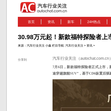
首页
资讯
新车
24H热点
30.98万元起！新款福特探险者上
来源：
汽车行业关注
小鑫
栏目导航:
汽车行业关注
>
资讯
>
汽车行业关注（autochat.com.
分享到
7月6日
，新款福特探险者
正式上市，
途穿越旗舰SUV”，基于CD6纵置后