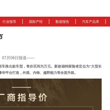
行业报导
国际产经
数据报告
汽车产品库
市
cn）07月06日报道——
新车推出款车型，售价区间为万元。
新款福特探险者定位为
“大型长
驱豪华平台打造，外观、内饰、越野能力
等全面升级
。