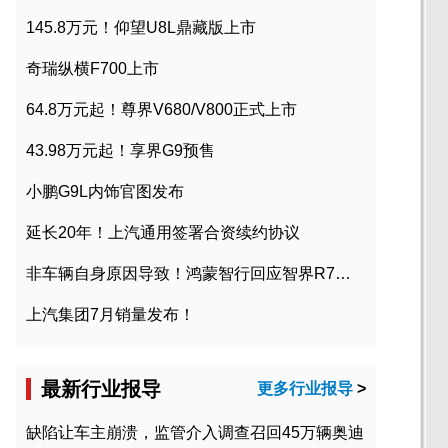
145.8万元！仰望U8L鼎藏版上市
奇瑞纵横F700上市
64.8万元起！尊界V680/V800正式上市
43.98万元起！享界G9预售
小鹏G9L内饰官图发布
延长20年！上汽通用签署合资续约协议
非车辆自身原因导致！鸿蒙智行回应智界R7起火事故
上汽集团7月销量发布！
最新行业报导
更多行业报导
>
缺陷让车主崩溃，监管介入调查召回45万辆奥迪