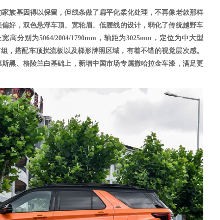
的家族基因得以保留，但线条做了扁平化柔化处理，不再像老款那样
美偏好，双色悬浮车顶、宽轮眉、低腰线的设计，弱化了传统越野车
长宽高分别为
5064/2004/1790mm，轴距为3025mm，定位为中大型
灯组，搭配车顶扰流板以及梯形牌照区域，有着不错的视觉层次感。
第斯黑、格陵兰白基础上，新增中国市场专属撒哈拉金车漆，满足更