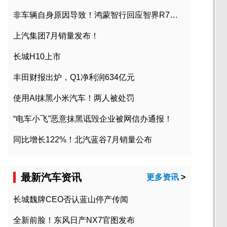
非车辆自身原因导致！鸿蒙智行回应智界R7起火事故
上汽集团7月销量发布！
长城H10上市
丰田财报出炉，Q1净利润634亿元
使用AI抹黑小米汽车！两人被处罚
“电车小飞”恶意抹黑诋毁企业被网信办通报！
同比增长122%！北汽蓝谷7月销量公布
最新汽车资讯
更多资讯
>
长城魏牌CEO否认蓝山停产传闻
全新前脸！东风日产NX7官图发布