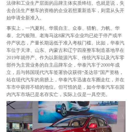
法律和工业生产层面的品牌主体实质终结。也就是说，失
去合法生产整车的资格的企业若想重新造车，则需从头开
始申请全新准入。
事实上，一汽夏利、华晨自主、众泰、猎豹、力帆、华
泰、北汽银翔、老海马这8家汽车企业均已处于停产或半
停产状态，产量长期远低于准入考核门槛。比如，华泰汽
车位于天津、山东、内蒙古和辽宁四座整车制造基地早在
2019年就停产。作为以新能源汽车、传统汽车以及汽车零
部件为主营业务的自主品牌车企，华泰汽车于2000年成
立，后与韩国现代汽车签署协议获得“圣达菲”国产资格，
站在现代汽车的肩膀上，华泰汽车迅速在车圈走红，并在
车市中获得不错的地位。但可惜的是，如今华泰汽车在国
内汽车市场已是名存实亡，实际上仅是一具空壳。