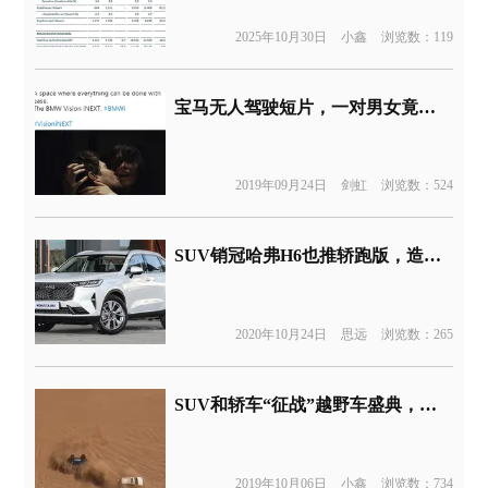
2025年10月30日
小鑫
浏览数：119
宝马无人驾驶短片，一对男女竟然在一起”亲热“
2019年09月24日
剑虹
浏览数：524
SUV销冠哈弗H6也推轿跑版，造型设计惹争议
2020年10月24日
思远
浏览数：265
SUV和轿车“征战”越野车盛典，阿拉善英雄会秒变“翻车会”
2019年10月06日
小鑫
浏览数：734